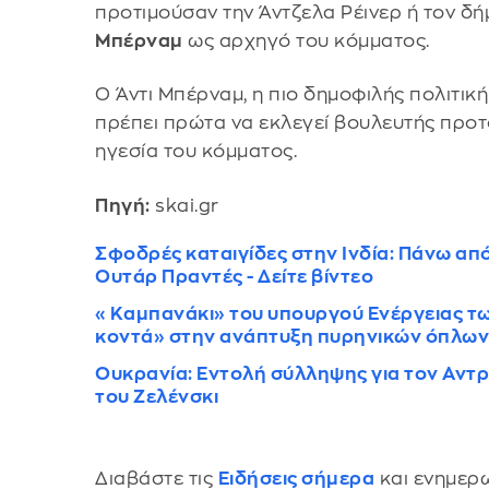
προτιμούσαν την Άντζελα Ρέινερ ή τον 
Μπέρναμ
ως αρχηγό του κόμματος.
Ο Άντι Μπέρναμ, η πιο δημοφιλής πολιτικ
πρέπει πρώτα να εκλεγεί βουλευτής προτο
ηγεσία του κόμματος.
Πηγή:
skai.gr
Σφοδρές καταιγίδες στην Ινδία: Πάνω από
Ουτάρ Πραντές - Δείτε βίντεο
«Καμπανάκι» του υπουργού Ενέργειας τω
κοντά» στην ανάπτυξη πυρηνικών όπλω
Ουκρανία: Εντολή σύλληψης για τον Αντ
του Ζελένσκι
Διαβάστε τις
Ειδήσεις σήμερα
και ενημερω