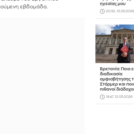
ηγεσίας μου
γούμενη εβδομάδα.
20:32, 13.05.202
Βρετανία: Ποια ε
διαδικασία
αμφισβήτησης 
Στάρμερ και ποιο
πιθανοί διάδοχο
19:47, 12.05.2026