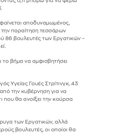
οντας ό,τι μπορώ για να φέρω
.
ς φαίνεται αποδυναμωμένος,
ά την παραίτηση τεσσάρων
ύ 86 βουλευτές των Εργατικών –
εί.
ι το βήμα να αμφισβητήσει
ός Υγείας Γουές Στρίτινγκ, 43
 από την κυβέρνηση για να
τι που θα ανοίξει την κούρσα
τέρυγα των Εργατικών, αλλά
ερούς βουλευτές, οι οποίοι θα