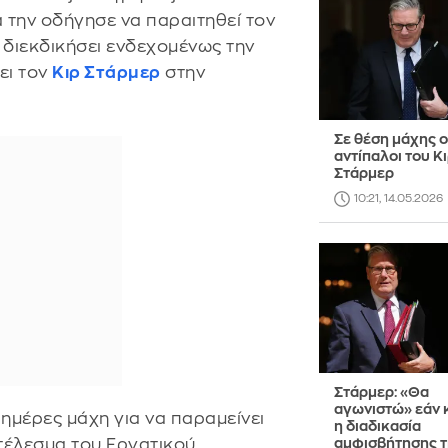
την οδήγησε να παραιτηθεί τον
 διεκδικήσει ενδεχομένως την
ει τον
Κιρ Στάρμερ
στην
Σε θέση μάχης ο
αντίπαλοι του Κ
Στάρμερ
10:21, 14.05.2026
Στάρμερ: «Θα
αγωνιστώ» εάν 
ημέρες μάχη για να παραμείνει
η διαδικασία
τέλεσμα του Εργατικού
αμφισβήτησης τ