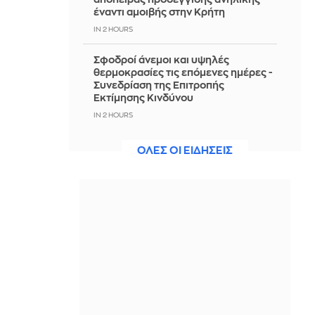
έναντι αμοιβής στην Κρήτη
IN 2 HOURS
Σφοδροί άνεμοι και υψηλές
θερμοκρασίες τις επόμενες ημέρες -
Συνεδρίαση της Επιτροπής
Εκτίμησης Κινδύνου
IN 2 HOURS
Οδηγούσε μεθυσμένος στο Αγρίνιο -
ΟΛΕΣ ΟΙ ΕΙΔΗΣΕΙΣ
Είχε γεμιστήρα με σφαίρες στο αμάξι
IN 2 HOURS
Κατσαφάδος: Από Δευτέρα οι
αιτήσεις για αποζημιώσεις στους
πυρόπληκτους
IN 2 HOURS
Η μάχη για την αμερικανική
οικονομία και το viral μπουρίτο των
$20