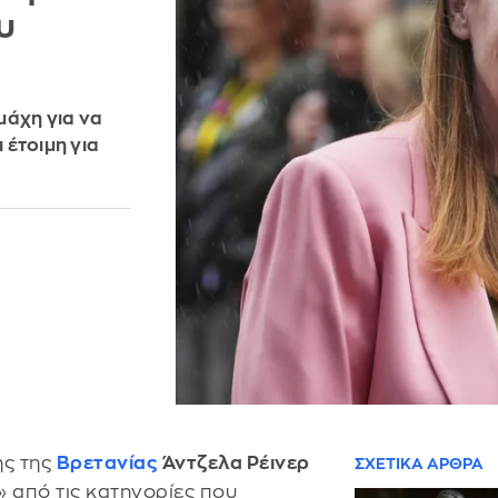
υ
μάχη για να
 έτοιμη για
ης της
Βρετανίας
Άντζελα Ρέινερ
ΣΧΕΤΙΚΑ ΑΡΘΡΑ
 από τις κατηγορίες που