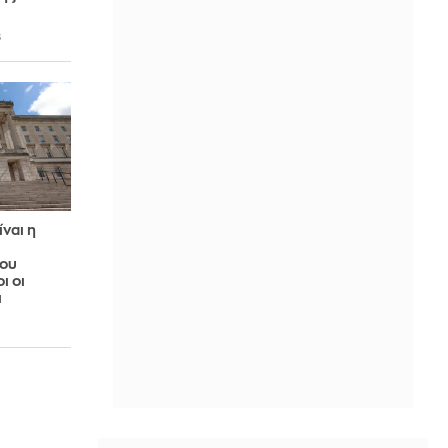
6
ίναι η
του
ι οι
ι