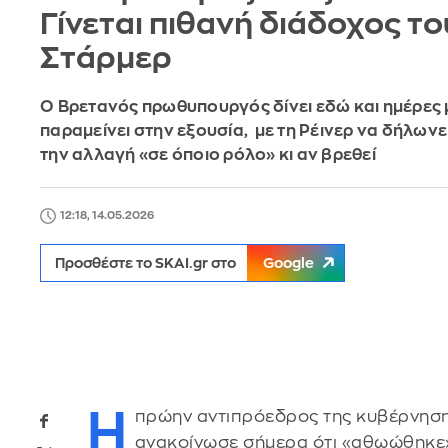
Γίνεται πιθανή διάδοχος το
Στάρμερ
Ο Βρετανός πρωθυπουργός δίνει εδώ και ημέρες 
παραμείνει στην εξουσία, με τη Ρέινερ να δήλωνει
την αλλαγή «σε όποιο ρόλο» κι αν βρεθεί
12:18, 14.05.2026
Προσθέστε το SKAI.gr στο
Google
Η
πρώην αντιπρόεδρος της κυβέρνησ
ανακοίνωσε σήμερα ότι «αθωώθηκε»