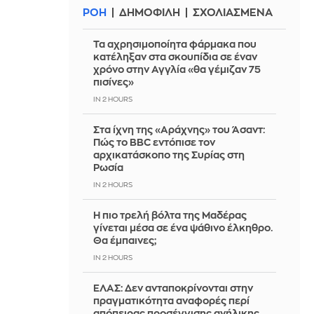
ΡΟΗ
ΔΗΜΟΦΙΛΗ
ΣΧΟΛΙΑΣΜΕΝΑ
Τα αχρησιμοποίητα φάρμακα που
κατέληξαν στα σκουπίδια σε έναν
χρόνο στην Αγγλία «θα γέμιζαν 75
πισίνες»
IN 2 HOURS
Στα ίχνη της «Αράχνης» του Άσαντ:
Πώς το BBC εντόπισε τον
αρχικατάσκοπο της Συρίας στη
Ρωσία
IN 2 HOURS
Η πιο τρελή βόλτα της Μαδέρας
γίνεται μέσα σε ένα ψάθινο έλκηθρο.
Θα έμπαινες;
IN 2 HOURS
ΕΛΑΣ: Δεν ανταποκρίνονται στην
πραγματικότητα αναφορές περί
απόπειρας προσέγγισης ανήλικης