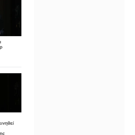
ι
ιρ
κινηθεί
ης