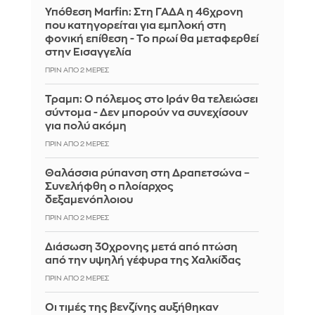
Υπόθεση Marfin: Στη ΓΑΔΑ η 46χρονη
που κατηγορείται για εμπλοκή στη
φονική επίθεση - Το πρωί θα μεταφερθεί
στην Εισαγγελία
ΠΡΙΝ ΑΠΌ 2 ΜΈΡΕΣ
Τραμπ: Ο πόλεμος στο Ιράν θα τελειώσει
σύντομα - Δεν μπορούν να συνεχίσουν
για πολύ ακόμη
ΠΡΙΝ ΑΠΌ 2 ΜΈΡΕΣ
Θαλάσσια ρύπανση στη Δραπετσώνα –
Συνελήφθη ο πλοίαρχος
δεξαμενόπλοιου
ΠΡΙΝ ΑΠΌ 2 ΜΈΡΕΣ
Διάσωση 30χρονης μετά από πτώση
από την υψηλή γέφυρα της Χαλκίδας
ΠΡΙΝ ΑΠΌ 2 ΜΈΡΕΣ
Οι τιμές της βενζίνης αυξήθηκαν