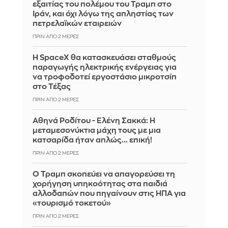
εξαιτίας του πολέμου του Τραμπ στο
Ιράν, και όχι λόγω της απληστίας των
πετρελαϊκών εταιρειών
ΠΡΙΝ ΑΠΌ 2 ΜΈΡΕΣ
Η SpaceX θα κατασκευάσει σταθμούς
παραγωγής ηλεκτρικής ενέργειας για
να τροφοδοτεί εργοστάσιο μικροτσίπ
στο Τέξας
ΠΡΙΝ ΑΠΌ 2 ΜΈΡΕΣ
Αθηνά Ροδίτου - Ελένη Σακκά: Η
μεταμεσονύκτια μάχη τους με μια
κατσαρίδα ήταν απλώς... επική!
ΠΡΙΝ ΑΠΌ 2 ΜΈΡΕΣ
Ο Τραμπ σκοπεύει να απαγορεύσει τη
χορήγηση υπηκοότητας στα παιδιά
αλλοδαπών που πηγαίνουν στις ΗΠΑ για
«τουρισμό τοκετού»
ΠΡΙΝ ΑΠΌ 2 ΜΈΡΕΣ