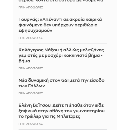
αερίου, κοντά στα σύνορα με Ρουμανία
ΠΡΙΝ ΑΠΌ 2 ΏΡΕΣ
Τουρνάς: «Απέναντι σε ακραία καιρικά
φαινόμενα δεν υπάρχουν περιθώρια
εφησυχασμού»
ΠΡΙΝ ΑΠΌ 3 ΏΡΕΣ
Καλόγερος Νάξου ή αλλιώς μελιτζάνες
γεμιστές με μοσχάρι κοκκινιστό βήμα -
βήμα
ΠΡΙΝ ΑΠΌ 3 ΏΡΕΣ
Νέα δυναμική στον GSI μετά την είσοδο
των Γάλλων
ΠΡΙΝ ΑΠΌ 3 ΏΡΕΣ
Ελένη Βαΐτσου: Δείτε τι έπαθε όταν είδε
ξαφνικά στην οθόνη του γυμναστηρίου
το τρέιλερ για τις Μπλε Ώρες
ΠΡΙΝ ΑΠΌ 3 ΏΡΕΣ