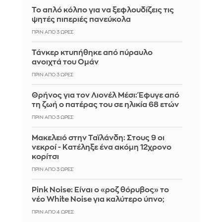
Το απλό κόλπο για να ξεφλουδίζεις τις
ψητές πιπεριές πανεύκολα
ΠΡΙΝ ΑΠΌ 3 ΏΡΕΣ
Τάνκερ κτυπήθηκε από πύραυλο
ανοιχτά του Ομάν
ΠΡΙΝ ΑΠΌ 3 ΏΡΕΣ
Θρήνος για τον Λιονέλ Μέσι: Έφυγε από
τη ζωή ο πατέρας του σε ηλικία 68 ετών
ΠΡΙΝ ΑΠΌ 3 ΏΡΕΣ
Μακελειό στην Ταϊλάνδη: Στους 9 οι
νεκροί - Κατέληξε ένα ακόμη 12χρονο
κορίτσι
ΠΡΙΝ ΑΠΌ 3 ΏΡΕΣ
Pink Noise: Είναι ο «ροζ θόρυβος» το
νέο White Noise για καλύτερο ύπνο;
ΠΡΙΝ ΑΠΌ 4 ΏΡΕΣ