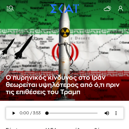
Ο πυρηνικός κίνδυνος στο Ιράν
θεωρείται υψηλότερος από ό,τι πριν
τις επιθέσεις του Τραμπ