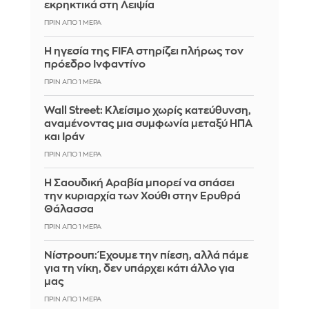
εκρηκτικά στη Λειψία
ΠΡΙΝ ΑΠΌ 1 ΜΈΡΑ
Η ηγεσία της FIFA στηρίζει πλήρως τον
πρόεδρο Ινφαντίνο
ΠΡΙΝ ΑΠΌ 1 ΜΈΡΑ
Wall Street: Κλείσιμο χωρίς κατεύθυνση,
αναμένοντας μια συμφωνία μεταξύ ΗΠΑ
και Ιράν
ΠΡΙΝ ΑΠΌ 1 ΜΈΡΑ
Η Σαουδική Αραβία μπορεί να σπάσει
την κυριαρχία των Χούθι στην Ερυθρά
Θάλασσα
ΠΡΙΝ ΑΠΌ 1 ΜΈΡΑ
Νίστρουπ: Έχουμε την πίεση, αλλά πάμε
για τη νίκη, δεν υπάρχει κάτι άλλο για
μας
ΠΡΙΝ ΑΠΌ 1 ΜΈΡΑ