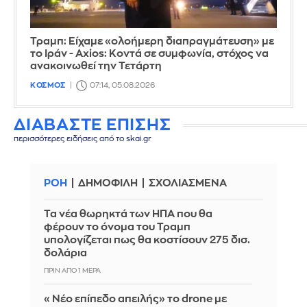
Τραμπ: Είχαμε «ολοήμερη διαπραγμάτευση» με
το Ιράν - Axios: Κοντά σε συμφωνία, στόχος να
ανακοινωθεί την Τετάρτη
ΚΟΣΜΟΣ
07:14, 05.08.2026
ΔΙΑΒΑΣΤΕ ΕΠΙΣΗΣ
περισσότερες ειδήσεις από το skai.gr
ΡΟΗ
ΔΗΜΟΦΙΛΗ
ΣΧΟΛΙΑΣΜΕΝΑ
Τα νέα θωρηκτά των ΗΠΑ που θα
φέρουν το όνομα του Τραμπ
υπολογίζεται πως θα κοστίσουν 275 δισ.
δολάρια
ΠΡΙΝ ΑΠΌ 1 ΜΈΡΑ
«Νέο επίπεδο απειλής» το drone με