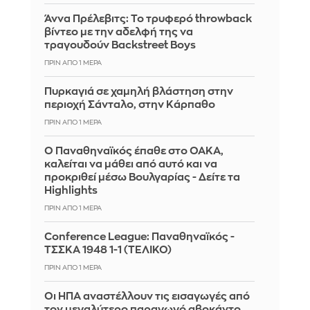
Άννα Πρέλεβιτς: Το τρυφερό throwback
βίντεο με την αδελφή της να
τραγουδούν Backstreet Boys
ΠΡΙΝ ΑΠΌ 1 ΜΈΡΑ
Πυρκαγιά σε χαμηλή βλάστηση στην
περιοχή Σάνταλο, στην Κάρπαθο
ΠΡΙΝ ΑΠΌ 1 ΜΈΡΑ
Ο Παναθηναϊκός έπαθε στο ΟΑΚΑ,
καλείται να μάθει από αυτό και να
προκριθεί μέσω Βουλγαρίας - Δείτε τα
Highlights
ΠΡΙΝ ΑΠΌ 1 ΜΈΡΑ
Conference League: Παναθηναϊκός -
ΤΣΣΚΑ 1948 1-1 (ΤΕΛΙΚΟ)
ΠΡΙΝ ΑΠΌ 1 ΜΈΡΑ
Οι ΗΠΑ αναστέλλουν τις εισαγωγές από
τον μεγαλύτερο παραγωγό αβοκάντο