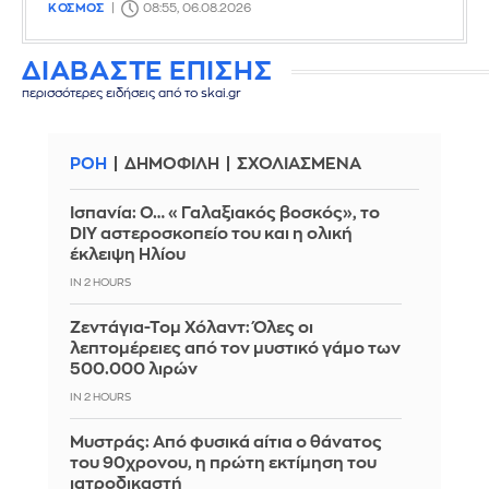
ΚΟΣΜΟΣ
08:55, 06.08.2026
ΔΙΑΒΑΣΤΕ ΕΠΙΣΗΣ
περισσότερες ειδήσεις από το skai.gr
ΡΟΗ
ΔΗΜΟΦΙΛΗ
ΣΧΟΛΙΑΣΜΕΝΑ
Ισπανία: Ο… «Γαλαξιακός βοσκός», το
DIY αστεροσκοπείο του και η ολική
έκλειψη Ηλίου
IN 2 HOURS
Ζεντάγια-Τομ Χόλαντ: Όλες οι
λεπτομέρειες από τον μυστικό γάμο των
500.000 λιρών
IN 2 HOURS
Μυστράς: Από φυσικά αίτια ο θάνατος
του 90χρονου, η πρώτη εκτίμηση του
ιατροδικαστή