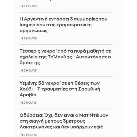
IN 2 HOURS
Η Αργεντινή εντάσσει 3 συμμορίες του
Ισημερινού στις τρομοκρατικές
οργανώσεις
IN 2 HOURS
Τέσσερις νεκροί από τα πυρά μαθητή σε
σχολείο της Ταϊλάνδης - Αυτοκτόνησε ο
δράστης
IN 2 HOURS
Υεμένη: 58 νεκροί σε επιθέσεις των
Χούθι – 11 τραυματίες στη Σαουδική
Αραβία
IN 2 HOURS
Οδύσσεια: Όχι, δεν είναι ο Ματ Ντέιμον
στη σκηνή με τους 3μετρους
Λαιστρυγόνες και δεν υπάρχουν εφέ
IN 2 HOURS