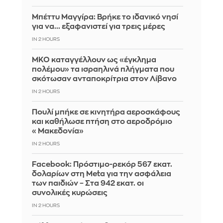
Μπέττυ Μαγγίρα: Βρήκε το ιδανικό νησί
για να... εξαφανιστεί για τρεις μέρες
IN 2 HOURS
ΜΚΟ καταγγέλλουν ως «έγκλημα
πολέμου» τα ισραηλινά πλήγματα που
σκότωσαν ανταποκρίτρια στον Λίβανο
IN 2 HOURS
Πουλί μπήκε σε κινητήρα αεροσκάφους
και καθήλωσε πτήση στο αεροδρόμιο
«Μακεδονία»
IN 2 HOURS
Facebook: Πρόστιμο-ρεκόρ 567 εκατ.
δολαρίων στη Meta για την ασφάλεια
των παιδιών – Στα 942 εκατ. οι
συνολικές κυρώσεις
IN 2 HOURS