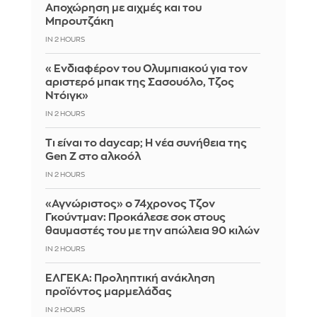
Αποχώρηση με αιχμές και του
Μπρουτζάκη
IN 2 HOURS
«Ενδιαφέρον του Ολυμπιακού για τον
αριστερό μπακ της Σασουόλο, Τζος
Ντόιγκ»
IN 2 HOURS
Τι είναι το daycap; Η νέα συνήθεια της
Gen Z στο αλκοόλ
IN 2 HOURS
«Αγνώριστος» ο 74χρονος Τζον
Γκούντμαν: Προκάλεσε σοκ στους
θαυμαστές του με την απώλεια 90 κιλών
IN 2 HOURS
ΕΛΓΕΚΑ: Προληπτική ανάκληση
προϊόντος μαρμελάδας
IN 2 HOURS