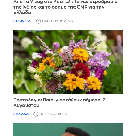
Από το Vizag στο Καστέλι: Το νέο αεροδρόμιο
της Ινδίας και το όραμα της GMR για την
Ελλάδα
BUSINESS
07:00, 08.08.2026
Εορτολόγιο: Ποιοι γιορτάζουν σήμερα, 7
Αυγούστου
ΕΛΛΑΔΑ
07:11, 07.08.2026