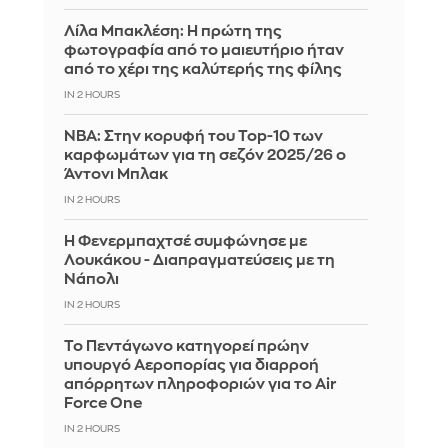
Λίλα Μπακλέση: Η πρώτη της
φωτογραφία από το μαιευτήριο ήταν
από το χέρι της καλύτερής της φίλης
IN 2 HOURS
ΝΒΑ: Στην κορυφή του Top-10 των
καρφωμάτων για τη σεζόν 2025/26 ο
Άντονι Μπλακ
IN 2 HOURS
Η Φενερμπαχτσέ συμφώνησε με
Λουκάκου - Διαπραγματεύσεις με τη
Νάπολι
IN 2 HOURS
Το Πεντάγωνο κατηγορεί πρώην
υπουργό Αεροπορίας για διαρροή
απόρρητων πληροφοριών για το Air
Force One
IN 2 HOURS