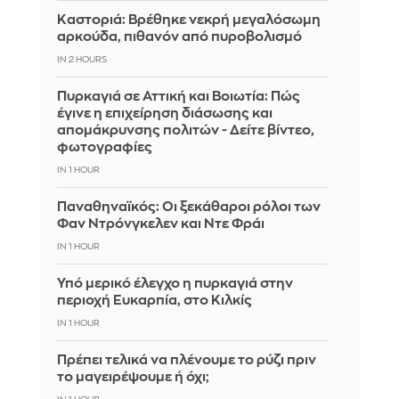
Καστοριά: Βρέθηκε νεκρή μεγαλόσωμη
αρκούδα, πιθανόν από πυροβολισμό
IN 2 HOURS
Πυρκαγιά σε Αττική και Βοιωτία: Πώς
έγινε η επιχείρηση διάσωσης και
απομάκρυνσης πολιτών - Δείτε βίντεο,
φωτογραφίες
IN 1 HOUR
Παναθηναϊκός: Οι ξεκάθαροι ρόλοι των
Φαν Ντρόνγκελεν και Ντε Φράι
IN 1 HOUR
Υπό μερικό έλεγχο η πυρκαγιά στην
περιοχή Ευκαρπία, στο Κιλκίς
IN 1 HOUR
Πρέπει τελικά να πλένουμε το ρύζι πριν
το μαγειρέψουμε ή όχι;