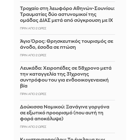
Τροχαίο στη λεωφόρο Αθηνών-Σουνίου:
Τραυματίες δύο αστυνομικοί της
ομάδας ΔΙΑΣ μετά από σύγκρουση με ΙΧ
ΠΡΙΝ ΑΠΌ 2 ΏΡΕΣ
Άγιο Όρος: Θρησκευτικός τουρισμός σε
άνοδο, έσοδα σε πτώση
ΠΡΙΝ ΑΠΌ 2 ΏΡΕΣ
Λευκάδα: Χειροπέδες σε 58χρονο μετά
την καταγγελία της 31χρονης
συντρόφου του για ενδοοικογενειακή
βία
ΠΡΙΝ ΑΠΌ 2 ΏΡΕΣ
Δούκισσα Νομικού: Ξανάγινε γοργόνα
σε εξωτικό προορισμό (που αυτή τη
φορά αποκάλυψε)
ΠΡΙΝ ΑΠΌ 2 ΏΡΕΣ
Κωνσταντοπούλου: Το έγκλημα των