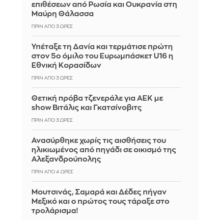
επιθέσεων από Ρωσία και Ουκρανία στη
Μαύρη Θάλασσα
ΠΡΙΝ ΑΠΌ 3 ΏΡΕΣ
Υπέταξε τη Δανία και τερμάτισε πρώτη
στον 5ο όμιλο του Ευρωμπάσκετ U16 η
Εθνική Κορασίδων
ΠΡΙΝ ΑΠΌ 3 ΏΡΕΣ
Θετική πρόβα τζενεράλε για ΑΕΚ με
show Βιτάλις και Γκατσίνοβιτς
ΠΡΙΝ ΑΠΌ 3 ΏΡΕΣ
Ανασύρθηκε χωρίς τις αισθήσεις του
ηλικιωμένος από πηγάδι σε οικισμό της
Αλεξανδρούπολης
ΠΡΙΝ ΑΠΌ 4 ΏΡΕΣ
Μουτσινάς, Σαμαρά και Δέδες πήγαν
Μεξικό και ο πρώτος τους τάραξε στο
τρολάρισμα!