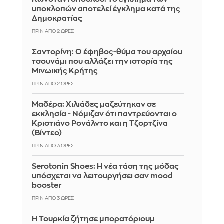
υποκλοπών αποτελεί έγκλημα κατά της
Δημοκρατίας
ΠΡΙΝ ΑΠΌ 2 ΏΡΕΣ
Σαντορίνη: Ο έφηβος-θύμα του αρχαίου
τσουνάμι που αλλάζει την ιστορία της
Μινωικής Κρήτης
ΠΡΙΝ ΑΠΌ 2 ΏΡΕΣ
Μαδέρα: Χιλιάδες μαζεύτηκαν σε
εκκλησία - Νόμιζαν ότι παντρεύονται ο
Κριστιάνο Ρονάλντο και η Τζορτζίνα
(Βίντεο)
ΠΡΙΝ ΑΠΌ 3 ΏΡΕΣ
Serotonin Shoes: Η νέα τάση της μόδας
υπόσχεται να λειτουργήσει σαν mood
booster
ΠΡΙΝ ΑΠΌ 3 ΏΡΕΣ
Η Τουρκία ζήτησε μπορατόριουμ