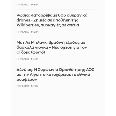
ΠΡΙΝ ΑΠΌ 1 ΜΈΡΑ
Ρωσία: Καταρρίψαμε 605 ουκρανικά
drones - Zημιές σε αποθήκη της
Wildberries, πυρκαγιές σε σπίτια
ΠΡΙΝ ΑΠΌ 1 ΜΈΡΑ
Ματ Λε Μπλανκ: Βραδινή έξοδος με
δασκάλα γιόγκα – Νέα σχέση για τον
«Τζόι»; (φωτό)
ΠΡΙΝ ΑΠΌ 1 ΜΈΡΑ
Δένδιας: Η Συμφωνία Οριοθέτησης ΑΟΖ
με την Αίγυπτο κατοχύρωσε το εθνικό
συμφέρον
ΠΡΙΝ ΑΠΌ 1 ΜΈΡΑ