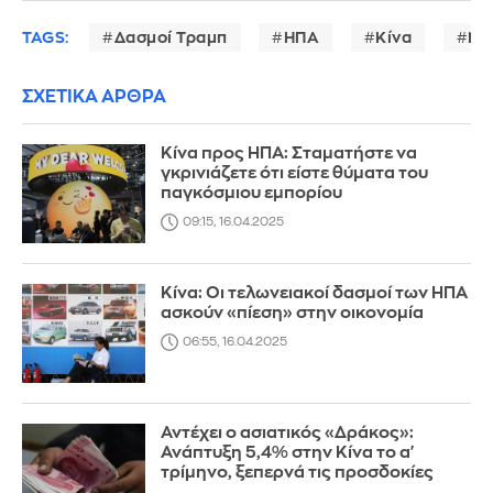
TAGS:
Δασμοί Τραμπ
ΗΠΑ
Κίνα
Ντ
ΣΧΕΤΙΚΑ ΑΡΘΡΑ
Κίνα προς ΗΠΑ: Σταματήστε να
γκρινιάζετε ότι είστε θύματα του
παγκόσμιου εμπορίου
09:15, 16.04.2025
Κίνα: Οι τελωνειακοί δασμοί των ΗΠΑ
ασκούν «πίεση» στην οικονομία
06:55, 16.04.2025
Αντέχει ο ασιατικός «Δράκος»:
Ανάπτυξη 5,4% στην Κίνα το α'
τρίμηνο, ξεπερνά τις προσδοκίες