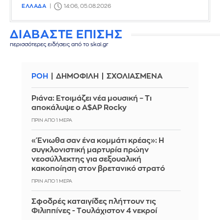
ΕΛΛΑΔΑ
14:06, 05.08.2026
ΔΙΑΒΑΣΤΕ ΕΠΙΣΗΣ
περισσότερες ειδήσεις από το skai.gr
ΡΟΗ
ΔΗΜΟΦΙΛΗ
ΣΧΟΛΙΑΣΜΕΝΑ
Ριάνα: Ετοιμάζει νέα μουσική – Τι
αποκάλυψε ο A$AP Rocky
ΠΡΙΝ ΑΠΌ 1 ΜΈΡΑ
«Ένιωθα σαν ένα κομμάτι κρέας»: Η
συγκλονιστική μαρτυρία πρώην
νεοσύλλεκτης για σεξουαλική
κακοποίηση στον βρετανικό στρατό
ΠΡΙΝ ΑΠΌ 1 ΜΈΡΑ
Σφοδρές καταιγίδες πλήττουν τις
Φιλιππίνες - Tουλάχιστον 4 νεκροί