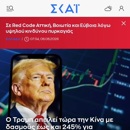
Σε Red Code Αττική, Βοιωτία και Εύβοια λόγω
υψηλού κινδύνου πυρκαγιάς
ΕΛΛΑΔΑ
07:34, 06.08.2026
Ο Τραμπ απειλεί τώρα την Κίνα με
δασμούς έως και 245% για