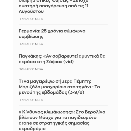
διαφημιστικές κλήσεις – Σε ισχύ
αυστηρή απαγόρευση από τις 11
Αυγούστου
ΠΡΙΝ ΑΠΌ 1 ΜΈΡΑ
Γερμανία: 25 χρόνια σύμφωνο
συμβίωσης
ΠΡΙΝ ΑΠΌ 1 ΜΈΡΑ
Παγκάκης: «Αν σοβαρευτεί αμυντικά θα
περάσει στη Σόφια» (vid)
ΠΡΙΝ ΑΠΌ 1 ΜΈΡΑ
Τι να μαγειρέψω σήμερα Πέμπτη;
Μπριζόλα μοσχαρίσια στο τηγάνι - Το
μενού της εβδομάδας (3-9/8)
ΠΡΙΝ ΑΠΌ 1 ΜΈΡΑ
«Κίνδυνος κλιμάκωσης»: Στο Βερολίνο
βλέπουν Μόσχα για το παγιδευμένο
drone σε στρατηγικής σημασίας
αεροδρόμιο