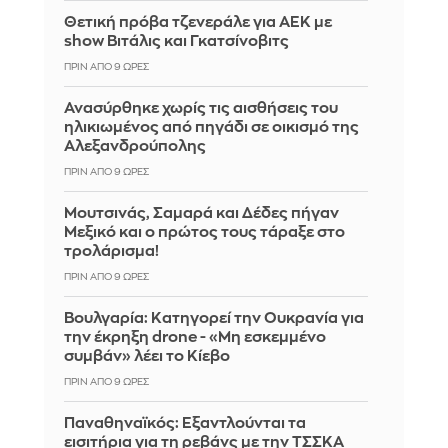
Θετική πρόβα τζενεράλε για ΑΕΚ με
show Βιτάλις και Γκατσίνοβιτς
ΠΡΙΝ ΑΠΌ 9 ΏΡΕΣ
Ανασύρθηκε χωρίς τις αισθήσεις του
ηλικιωμένος από πηγάδι σε οικισμό της
Αλεξανδρούπολης
ΠΡΙΝ ΑΠΌ 9 ΏΡΕΣ
Μουτσινάς, Σαμαρά και Δέδες πήγαν
Μεξικό και ο πρώτος τους τάραξε στο
τρολάρισμα!
ΠΡΙΝ ΑΠΌ 9 ΏΡΕΣ
Βουλγαρία: Κατηγορεί την Ουκρανία για
την έκρηξη drone - «Μη εσκεμμένο
συμβάν» λέει το Κίεβο
ΠΡΙΝ ΑΠΌ 9 ΏΡΕΣ
Παναθηναϊκός: Εξαντλούνται τα
εισιτήρια για τη ρεβάνς με την ΤΣΣΚΑ