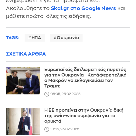
ενημερωθείτε για τα πρόσφατα νέα.
Ακολουθήστε το
Skai.gr στο Google News
και
μάθετε πρώτοι όλες τις ειδήσεις.
TAGS:
ΗΠΑ
Ουκρανία
ΣΧΕΤΙΚΑ ΑΡΘΡΑ
Ευρωπαϊκός διπλωματικός πυρετός
για την Ουκρανία - Κατάφερε τελικά
ο Μακρόν να εκλογικεύσει τον
Τραμπ;
08:05, 25.02.2025
Η ΕΕ προτείνει στην Ουκρανία δική
της «win-win» συμφωνία για τα
ορυκτά
10:45, 25.02.2025