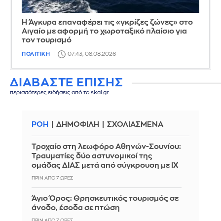
Η Άγκυρα επαναφέρει τις «γκρίζες ζώνες» στο
Αιγαίο με αφορμή το χωροταξικό πλαίσιο για
τον τουρισμό
ΠΟΛΙΤΙΚΗ
07:43, 08.08.2026
ΔΙΑΒΑΣΤΕ ΕΠΙΣΗΣ
περισσότερες ειδήσεις από το skai.gr
ΡΟΗ
ΔΗΜΟΦΙΛΗ
ΣΧΟΛΙΑΣΜΕΝΑ
Τροχαίο στη λεωφόρο Αθηνών-Σουνίου:
Τραυματίες δύο αστυνομικοί της
ομάδας ΔΙΑΣ μετά από σύγκρουση με ΙΧ
ΠΡΙΝ ΑΠΌ 7 ΏΡΕΣ
Άγιο Όρος: Θρησκευτικός τουρισμός σε
άνοδο, έσοδα σε πτώση
ΠΡΙΝ ΑΠΌ 7 ΏΡΕΣ