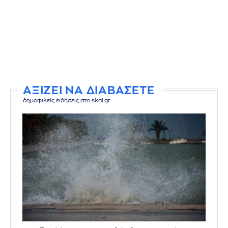
ΑΞΙΖΕΙ ΝΑ ΔΙΑΒΑΣΕΤΕ
δημοφιλείς ειδήσεις στο skai.gr