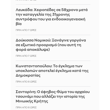
Λευκάδα: Χειροπέδες σε 58χρονο μετά
την καταγγελία της 31χρονης
συντρόφου του για ενδοοικογενειακή
βία
ΠΡΙΝ ΑΠΌ 7 ΏΡΕΣ
Δούκισσα Νομικού: Ξανάγινε γοργόνα
σε εξωτικό προορισμό (που αυτή τη
φορά αποκάλυψε)
ΠΡΙΝ ΑΠΌ 7 ΏΡΕΣ
Κωνσταντοπούλου: Το έγκλημα των
υποκλοπών αποτελεί έγκλημα κατά της
Δημοκρατίας
ΠΡΙΝ ΑΠΌ 8 ΏΡΕΣ
Σαντορίνη: Ο έφηβος-θύμα του αρχαίου
τσουνάμι που αλλάζει την ιστορία της
Μινωικής Κρήτης
ΠΡΙΝ ΑΠΌ 8 ΏΡΕΣ