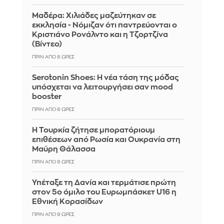
Μαδέρα: Χιλιάδες μαζεύτηκαν σε
εκκλησία - Νόμιζαν ότι παντρεύονται ο
Κριστιάνο Ρονάλντο και η Τζορτζίνα
(Βίντεο)
ΠΡΙΝ ΑΠΌ 8 ΏΡΕΣ
Serotonin Shoes: Η νέα τάση της μόδας
υπόσχεται να λειτουργήσει σαν mood
booster
ΠΡΙΝ ΑΠΌ 8 ΏΡΕΣ
Η Τουρκία ζήτησε μπορατόριουμ
επιθέσεων από Ρωσία και Ουκρανία στη
Μαύρη Θάλασσα
ΠΡΙΝ ΑΠΌ 8 ΏΡΕΣ
Υπέταξε τη Δανία και τερμάτισε πρώτη
στον 5ο όμιλο του Ευρωμπάσκετ U16 η
Εθνική Κορασίδων
ΠΡΙΝ ΑΠΌ 9 ΏΡΕΣ