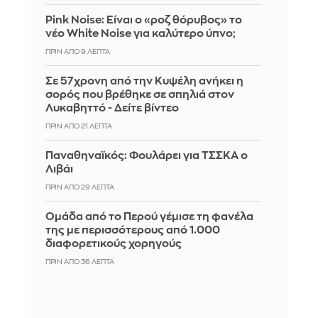
Pink Noise: Είναι ο «ροζ θόρυβος» το
νέο White Noise για καλύτερο ύπνο;
ΠΡΙΝ ΑΠΌ 9 ΛΕΠΤΆ
Σε 57χρονη από την Κυψέλη ανήκει η
σορός που βρέθηκε σε σπηλιά στον
Λυκαβηττό - Δείτε βίντεο
ΠΡΙΝ ΑΠΌ 21 ΛΕΠΤΆ
Παναθηναϊκός: Φουλάρει για ΤΣΣΚΑ ο
Λιβάι
ΠΡΙΝ ΑΠΌ 29 ΛΕΠΤΆ
Ομάδα από το Περού γέμισε τη φανέλα
της με περισσότερους από 1.000
διαφορετικούς χορηγούς
ΠΡΙΝ ΑΠΌ 36 ΛΕΠΤΆ