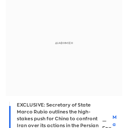
EXCLUSIVE: Secretary of State
Marco Rubio outlines the high-
M
stakes push for China to confront
—
a
Iran over its actions in the Persian