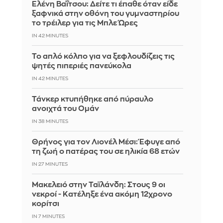
Ελένη Βαΐτσου: Δείτε τι έπαθε όταν είδε
ξαφνικά στην οθόνη του γυμναστηρίου
το τρέιλερ για τις Μπλε Ώρες
IN 42 MINUTES
Το απλό κόλπο για να ξεφλουδίζεις τις
ψητές πιπεριές πανεύκολα
IN 42 MINUTES
Τάνκερ κτυπήθηκε από πύραυλο
ανοιχτά του Ομάν
IN 38 MINUTES
Θρήνος για τον Λιονέλ Μέσι: Έφυγε από
τη ζωή ο πατέρας του σε ηλικία 68 ετών
IN 27 MINUTES
Μακελειό στην Ταϊλάνδη: Στους 9 οι
νεκροί - Κατέληξε ένα ακόμη 12χρονο
κορίτσι
IN 7 MINUTES