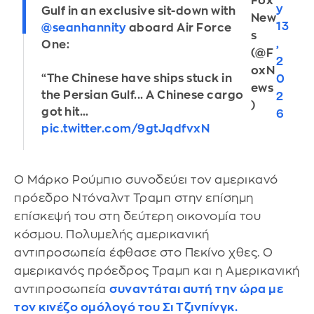
Fox
y
Gulf in an exclusive sit-down with
New
13
@seanhannity
aboard Air Force
s
,
One:
(@F
2
oxN
“The Chinese have ships stuck in
0
ews
the Persian Gulf... A Chinese cargo
2
)
got hit…
6
pic.twitter.com/9gtJqdfvxN
Ο Μάρκο Ρούμπιο συνοδεύει τον αμερικανό
πρόεδρο Ντόναλντ Τραμπ στην επίσημη
επίσκεψή του στη δεύτερη οικονομία του
κόσμου. Πολυμελής αμερικανική
αντιπροσωπεία έφθασε στο Πεκίνο χθες. Ο
αμερικανός πρόεδρος Τραμπ και η Αμερικανική
αντιπροσωπεία
συναντάται αυτή την ώρα με
τον κινέζο ομόλογό του Σι Τζινπίνγκ.