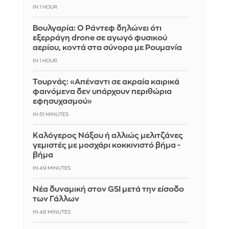
IN 1 HOUR
Βουλγαρία: Ο Ράντεφ δηλώνει ότι
εξερράγη drone σε αγωγό φυσικού
αερίου, κοντά στα σύνορα με Ρουμανία
IN 1 HOUR
Τουρνάς: «Απέναντι σε ακραία καιρικά
φαινόμενα δεν υπάρχουν περιθώρια
εφησυχασμού»
IN 51 MINUTES
Καλόγερος Νάξου ή αλλιώς μελιτζάνες
γεμιστές με μοσχάρι κοκκινιστό βήμα -
βήμα
IN 49 MINUTES
Νέα δυναμική στον GSI μετά την είσοδο
των Γάλλων
IN 48 MINUTES