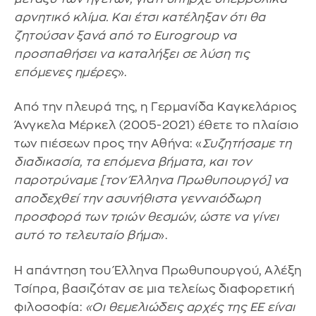
αρνητικό κλίμα. Και έτσι κατέληξαν ότι θα
ζητούσαν ξανά από το Eurogroup να
προσπαθήσει να καταλήξει σε λύση τις
επόμενες ημέρες
».
Από την πλευρά της, η Γερμανίδα Καγκελάριος
Άνγκελα Μέρκελ (2005-2021) έθετε το πλαίσιο
των πιέσεων προς την Αθήνα: «
Συζητήσαμε τη
διαδικασία, τα επόμενα βήματα, και τον
παροτρύναμε [τον Έλληνα Πρωθυπουργό] να
αποδεχθεί την ασυνήθιστα γενναιόδωρη
προσφορά των τριών θεσμών, ώστε να γίνει
αυτό το τελευταίο βήμα
».
Η απάντηση του Έλληνα Πρωθυπουργού, Αλέξη
Τσίπρα, βασιζόταν σε μια τελείως διαφορετική
φιλοσοφία:
«Οι θεμελιώδεις αρχές της ΕΕ είναι