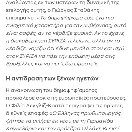
Αναλύοντας εκ των υστέρων τη δυναμική της
επιλογής αυτής, ο Γιώργος Σταθάκης
επισημαίνει: «
Το δημοψήφισμα είχε ένα πιο
ενισχυτικό χαρακτήρα για την κυβέρνηση, αυτό
είναι σαφές, αν το κέρδιζε φυσικά. Αν το έχανε,
η διακυβέρνηση ΣΥΡΙΖΑ τελείωνε, αλλά αν το
κέρδιζε, νομίζω ότι έδινε μεγάλο ατού και ισχύ
στον ΣΥΡΙΖΑ να πάει την επόμενη μέρα στις
Βρυξέλλες και να πει "εδώ είμαστε"
».
Η αντίδραση των ξένων ηγετών
Η ανακοίνωση του δημοψηφίσματος
προκάλεσε σοκ στις ευρωπαϊκές πρωτεύουσες.
Ο Φιλίπ Λεκγλίζ-Κοστά περιγράφει τις πρώτες
διεθνείς επαφές: «
Ο Έλληνας πρωθυπουργός
ζήτησε να μιλήσει εκ νέου με τη Γερμανίδα
Καγκελάριο και τον πρόεδρο Ολλάντ. Κι εκεί