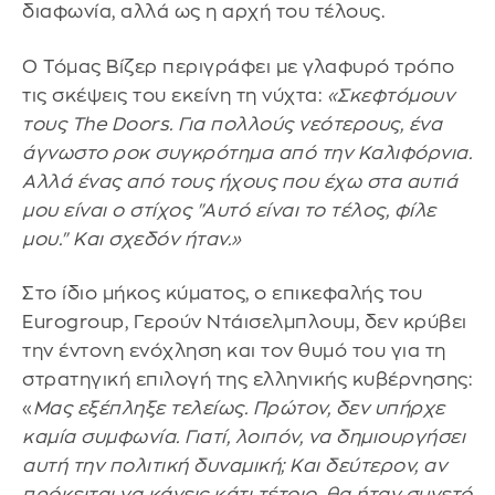
διαφωνία, αλλά ως η αρχή του τέλους.
Ο Τόμας Βίζερ περιγράφει με γλαφυρό τρόπο
τις σκέψεις του εκείνη τη νύχτα:
«Σκεφτόμουν
τους The Doors. Για πολλούς νεότερους, ένα
άγνωστο ροκ συγκρότημα από την Καλιφόρνια.
Αλλά ένας από τους ήχους που έχω στα αυτιά
μου είναι ο στίχος "Αυτό είναι το τέλος, φίλε
μου." Και σχεδόν ήταν.»
Στο ίδιο μήκος κύματος, ο επικεφαλής του
Eurogroup, Γερούν Ντάισελμπλουμ, δεν κρύβει
την έντονη ενόχληση και τον θυμό του για τη
στρατηγική επιλογή της ελληνικής κυβέρνησης:
«
Μας εξέπληξε τελείως. Πρώτον, δεν υπήρχε
καμία συμφωνία. Γιατί, λοιπόν, να δημιουργήσει
αυτή την πολιτική δυναμική; Και δεύτερον, αν
πρόκειται να κάνεις κάτι τέτοιο, θα ήταν συνετό