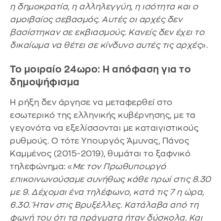
η δημοκρατία, η αλληλεγγύη, η ισότητα και ο
αμοιβαίος σεβασμός. Αυτές οι αρχές δεν
βασίστηκαν σε εκβιασμούς. Κανείς δεν έχει το
δικαίωμα να θέτει σε κίνδυνο αυτές τις αρχές
».
Το μοιραίο 24ωρο: Η απόφαση για το
δημοψήφισμα
Η ρήξη δεν άργησε να μεταφερθεί στο
εσωτερικό της ελληνικής κυβέρνησης, με τα
γεγονότα να εξελίσσονται με καταιγιστικούς
ρυθμούς. Ο τότε Υπουργός Άμυνας, Πάνος
Καμμένος (2015-2019), θυμάται το ξαφνικό
τηλεφώνημα: «
Με τον Πρωθυπουργό
επικοινωνούσαμε συνήθως κάθε πρωί στις 8.30
με 9. Δέχομαι ένα τηλέφωνο, κατά τις 7 η ώρα,
6.30. Ήταν στις Βρυξέλλες. Κατάλαβα από τη
φωνή του ότι τα πράγματα ήταν δύσκολα. Και