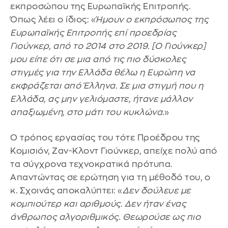
εκπροσώπου της Ευρωπαϊκής Επιτροπής.
Όπως λέει ο ίδιος: «
Ήμουν ο εκπρόσωπος της
Ευρωπαϊκής Επιτροπής επί προεδρίας
Γιούνκερ, από το 2014 στο 2019. [Ο Γιούνκερ]
μου είπε ότι σε μια από τις πιο δύσκολες
στιγμές για την Ελλάδα θέλω η Ευρώπη να
εκφράζεται από Έλληνα. Σε μια στιγμή που η
Ελλάδα, ας μην γελιόμαστε, ήτανε μάλλον
απαξιωμένη, στο μάτι του κυκλώνα.
»
Ο τρόπος εργασίας του τότε Προέδρου της
Κομισιόν, Ζαν-Κλοντ Γιούνκερ, απείχε πολύ από
τα σύγχρονα τεχνοκρατικά πρότυπα.
Απαντώντας σε ερώτηση για τη μέθοδό του, ο
κ. Σχοινάς αποκαλύπτει: «
Δεν δούλευε με
κομπιούτερ και αριθμούς. Δεν ήταν ένας
άνθρωπος αλγοριθμικός. Θεωρούσε ως πιο