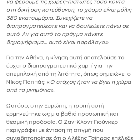
να φέρουμε τις χώρες-πιστωτές τόσο κοντά
στη δική σας κατεύθυνση, το χάσμα είναι μόλις
380 εκατομμύρια. Συνεχίζετε να
διαπραγματεύεστε και να δουλεύετε πάνω σε
αυτό. Αν για αυτό το πράγμα κάνετε
δημοψήφισμα… αυτό είναι παράλογο.
»
Για την Αθήνα, η κίνηση αυτή αποτελούσε το
έσχατο διαπραγματευτικό χαρτί για την
απεμπλοκή από τη λιτότητα, όπως σημειώνει ο
Νίκος Παππάς: «
Ο στόχος ήταν να βγει η χώρα
από τα μνημόνια
».
Ωστόσο, στην Ευρώπη, η τροπή αυτή
ερμηνεύτηκε ως μια βαθιά προσωπική και
θεσμική προδοσία. Ο Ζαν-Κλοντ Γιούνκερ
περιγράφει με ένταση τη στιγμή που
συνειδητοποίησε ότι ο Αλέξης Τσίπρας επέλεξε