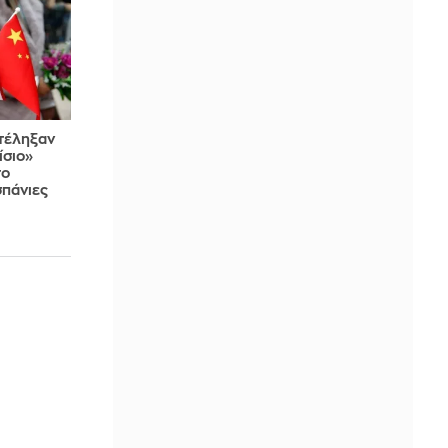
ατέληξαν
ίσιο»
το
σπάνιες