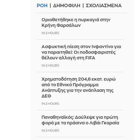
ΡΟΗ
ΔΗΜΟΦΙΛΗ
ΣΧΟΛΙΑΣΜΕΝΑ
Οριοθετήθηκε η πυρκαγιά στην
Κρήνη Φαρσάλων
IN 2 HOURS
Ασφυκτική πίεση στον Ινφαντίνο για
να παραιτηθεί: Οι ποδοσφαιριστές
θέλουν αλλαγή στη FIFA
IN 2 HOURS
Χρηματοδότηση 204,6 εκατ. ευρώ
από το Εθνικό Πρόγραμμα
Ανάπτυξης για την ανάπλαση της
ΔΕΘ
IN 2 HOURS
Παναθηναϊκός: Δούλεψε για πρώτη
φορά με τα πράσινα ο Λιβάι Γκαρσία
IN 2 HOURS