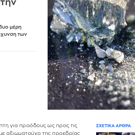
 την
 δυο μέρη
άχυνση των
πτη για προόδους ως προς τις
ΣΧΕΤΙΚΑ ΑΡΘΡΑ
 με αξιωματούχο της προεδρίας