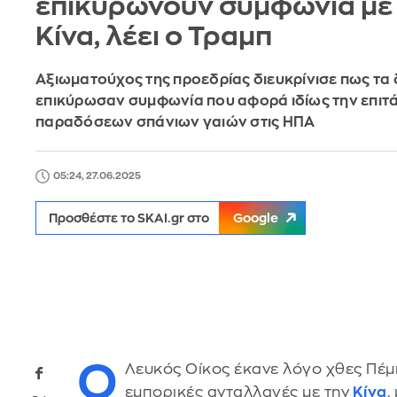
επικυρώνουν συμφωνία με
Κίνα, λέει ο Τραμπ
Αξιωματούχος της προεδρίας διευκρίνισε πως τα
επικύρωσαν συμφωνία που αφορά ιδίως την επιτ
παραδόσεων σπάνιων γαιών στις ΗΠΑ
05:24, 27.06.2025
Προσθέστε το SKAI.gr στο
Google
Ο
Λευκός Οίκος έκανε λόγο χθες Πέμ
εμπορικές ανταλλαγές με την
Κίνα
,