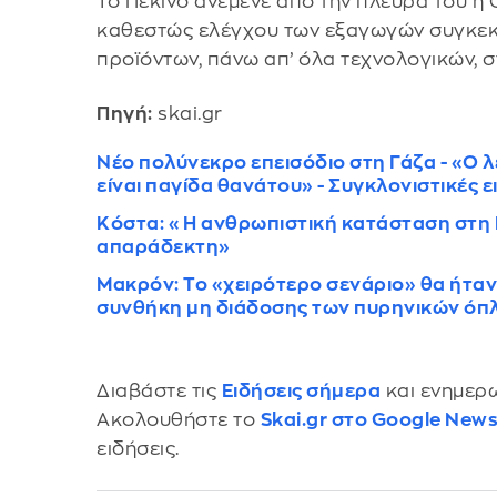
Το Πεκίνο ανέμενε από την πλευρά του η
καθεστώς ελέγχου των εξαγωγών συγκεκ
προϊόντων, πάνω απ’ όλα τεχνολογικών, σ
Πηγή:
skai.gr
Νέο πολύνεκρο επεισόδιο στη Γάζα - «Ο 
είναι παγίδα θανάτου» - Συγκλονιστικές ε
Κόστα: «Η ανθρωπιστική κατάσταση στη Γ
απαράδεκτη»
Μακρόν: Το «χειρότερο σενάριο» θα ήταν
συνθήκη μη διάδοσης των πυρηνικών όπ
Διαβάστε τις
Ειδήσεις σήμερα
και ενημερω
Ακολουθήστε το
Skai.gr στο Google New
ειδήσεις.