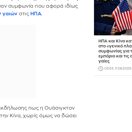
ωσαν συμφωνία που αφορά ιδίως
 γαιών
στις
ΗΠΑ
.
ΗΠΑ και Κίνα κ
στο «γενικό πλα
συμφωνίας για 
εμπόριο και τις 
γαίες
03:53, 11.06.2025
 εκδήλωσης πως η Ουάσιγκτον
 την Κίνα, χωρίς όμως να δώσει