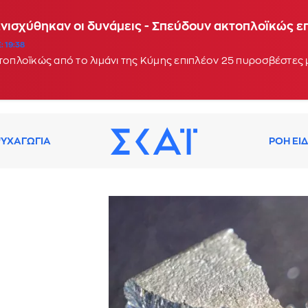
Ενισχύθηκαν οι δυνάμεις - Σπεύδουν ακτοπλοϊκώς 
: 19:38
κτοπλοϊκώς από το λιμάνι της Κύμης επιπλέον 25 πυροσβέστες
ΥΧΑΓΩΓΙΑ
ΡΟΗ ΕΙ