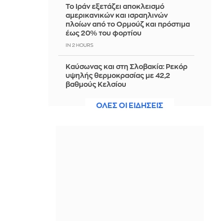
Το Ιράν εξετάζει αποκλεισμό
αμερικανικών και ισραηλινών
πλοίων από το Ορμούζ και πρόστιμα
έως 20% του φορτίου
IN 2 HOURS
Καύσωνας και στη Σλοβακία: Ρεκόρ
υψηλής θερμοκρασίας με 42,2
βαθμούς Κελσίου
IN 2 HOURS
ΟΛΕΣ ΟΙ ΕΙΔΗΣΕΙΣ
Marfin: Το βράδυ στην Ελλάδα η
46χρονη κατηγορούμενη για
εμπλοκή στον εμπρησμό της
τράπεζας
IN 2 HOURS
Κωνσταντοπούλου για πυρκαγιές:
Αυτό που συμβαίνει δεν είναι
ατύχημα αλλά έγκλημα
συνεχιζόμενο
IN 2 HOURS