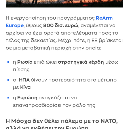
Η ενεργοποίηση του προγράμματος
ReArm
Europe
, ύψους
800 δισ. ευρώ
, αναμένεται να
αρχίσει να έχει ορατά αποτελέσματα προς το
τέλος της δεκαετίας. Μέχρι τότε, η ΕΕ βρίσκεται
σε μια μεταβατική περιοχή στην οποία:
η
Ρωσία
επιδιώκει
στρατηγικά κέρδη
μέσω
πίεσης
οι
ΗΠΑ
δίνουν προτεραιότητα στο μέτωπο
με
Κίνα
η
Ευρώπη
αναγκάζεται να
επαναπροσδιορίσει τον ρόλο της
Η Μόσχα δεν θέλει πόλεμο με το ΝΑΤΟ,
αλλά να εκθέσει την Ευρώπη