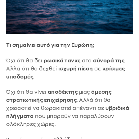
Τι σημαίνει αυτό για την Ευρώπη;
Όχι ότι θα δει
ρωσικά τανκς
στα
σύνορά της
.
Αλλά ότι θα δεχθεί
ισχυρή πίεση
σε
κρίσιμες
υποδομές
.
Όχι ότι θα γίνει
αποδέκτης
μιας
άμεσης
στρατιωτικής επιχείρησης
. Αλλά ότι θα
χρειαστεί να θωρακιστεί απέναντι σε
υβριδικά
πλήγματα
που μπορούν να παραλύσουν
ολόκληρες χώρες.