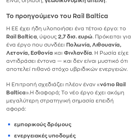
Είναι, δηλαδή,
γεωοικονομική απειλή
.
Το προηγούμενο του Rail Baltica
Η ΕΕ έχει ήδη υλοποιήσει ένα τέτοιο έργο: το
Rail Baltica
, ύψους
2,7 δισ. ευρώ
. Πρόκειται για
ένα έργο που συνδέει
Πολωνία, Λιθουανία,
Λετονία, Εσθονία
και
Φινλανδία
. Η Ρωσία είχε
αντιδράσει έντονα — και δεν είναι μυστικό ότι
αποτελεί πιθανό στόχο υβριδικών ενεργειών.
Η Επιτροπή σχεδιάζει πλέον έναν «
νότιο Rail
Baltica
».Η διαφορά; Το νέο έργο έχει ακόμη
μεγαλύτερη στρατηγική σημασία επειδή
αφορά:
εμπορικούς δρόμους
ενεργειακές υποδομές