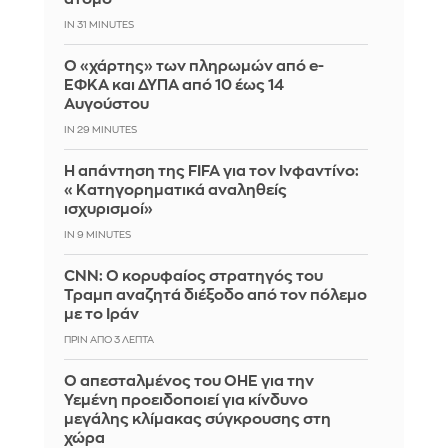
IN 31 MINUTES
Ο «χάρτης» των πληρωμών από e-
ΕΦΚΑ και ΔΥΠΑ από 10 έως 14
Αυγούστου
IN 29 MINUTES
Η απάντηση της FIFA για τον Ινφαντίνο:
«Κατηγορηματικά αναληθείς
ισχυρισμοί»
IN 9 MINUTES
CNN: Ο κορυφαίος στρατηγός του
Τραμπ αναζητά διέξοδο από τον πόλεμο
με το Ιράν
ΠΡΙΝ ΑΠΌ 3 ΛΕΠΤΆ
Ο απεσταλμένος του ΟΗΕ για την
Υεμένη προειδοποιεί για κίνδυνο
μεγάλης κλίμακας σύγκρουσης στη
χώρα