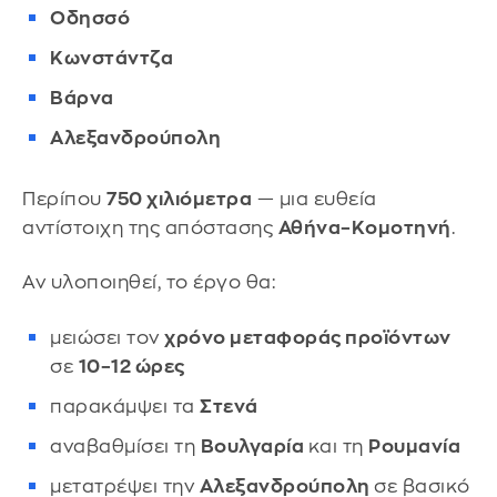
Οδησσό
Κωνστάντζα
Βάρνα
Αλεξανδρούπολη
Περίπου
750 χιλιόμετρα
— μια ευθεία
αντίστοιχη της απόστασης
Αθήνα–Κομοτηνή
.
Αν υλοποιηθεί, το έργο θα:
μειώσει τον
χρόνο μεταφοράς προϊόντων
σε
10–12 ώρες
παρακάμψει τα
Στενά
αναβαθμίσει τη
Βουλγαρία
και τη
Ρουμανία
μετατρέψει την
Αλεξανδρούπολη
σε βασικό