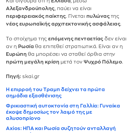
Και σίγουρα ότι η
Ελλάδα
, μέσω
Αλεξανδρούπολης
, παύει να είναι
περιφερειακός παίκτης
. Γίνεται
πυλώνας
της
νέας ευρωπαϊκής αρχιτεκτονικής ασφάλειας
.
Το στοίχημα της
επόμενης πενταετίας
δεν είναι
αν η
Ρωσία
θα επιτεθεί στρατιωτικά. Είναι αν η
Ευρώπη
θα μπορέσει να σταθεί όρθια στην
πρώτη μεγάλη κρίση
μετά τον
Ψυχρό Πόλεμο
.
Πηγή:
skai.gr
Η επιρροή του Τραμπ δείχνει τα πρώτα
σημάδια εξασθένισης
Φρικιαστική αυτοκτονία στη Γαλλία: Γυναίκα
έκοψε δημοσίως τον λαιμό της με
αλυσοπρίονο
Axios: ΗΠΑ και Ρωσία συζητούν ανταλλαγή