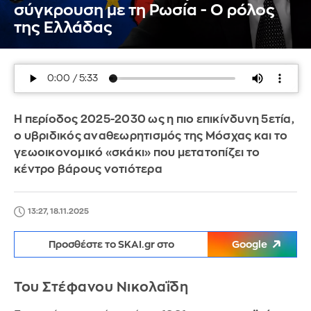
σύγκρουση με τη Ρωσία - Ο ρόλος
της Ελλάδας
Η περίοδος 2025-2030 ως η πιο επικίνδυνη 5ετία,
ο υβριδικός αναθεωρητισμός της Μόσχας και το
γεωοικονομικό «σκάκι» που μετατοπίζει το
κέντρο βάρους νοτιότερα
13:27, 18.11.2025
Προσθέστε το SKAI.gr στο
Google
Του Στέφανου Νικολαΐδη