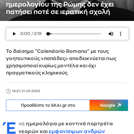
ημερολογίου της Ρώμης δεν έχει
πατήσει ποτέ σε ιερατική σχολή
Το διάσημο "Calendario Romano" με τους
γοητευτικούς «παπάδες» αποδεικνύεται πως
χρησιμοποιεί κυρίως μοντέλα και όχι
πραγματικούς κληρικούς
16:27, 21.05.2026
Προσθέστε το SKAI.gr στο
Google
Έ
να
ημερολόγιο με κοντινά πορτρέτα
νεαρών και
εμφανίσιμων ανδρών