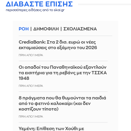
ΔΙΑΒΑΣΤΕ ΕΠΙΣΗΣ
περισσότερες ειδήσεις από το skai.gr
ΡΟΗ
ΔΗΜΟΦΙΛΗ
ΣΧΟΛΙΑΣΜΕΝΑ
CrediaBank: Στα 2 δισ. ευρώ οι νέες
εκταμιεύσεις στο εξάμηνο του 2026
ΠΡΙΝ ΑΠΌ 1 ΜΈΡΑ
Οι οπαδοί του Παναθηναϊκού εξαντλούν
τα εισιτήρια για τη ρεβάνς με την ΤΣΣΚΑ
1948
ΠΡΙΝ ΑΠΌ 1 ΜΈΡΑ
8 πράγματα που θα θυμούνται τα παιδιά
από το φετινό καλοκαίρι (και δεν
κοστίζουν τίποτα)
ΠΡΙΝ ΑΠΌ 1 ΜΈΡΑ
Υεμένη: Επίθεση των Χούθι με