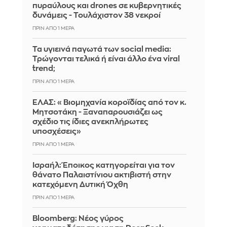
πυραύλους και drones σε κυβερνητικές
δυνάμεις - Τουλάχιστον 38 νεκροί
ΠΡΙΝ ΑΠΌ 1 ΜΈΡΑ
Τα υγιεινά παγωτά των social media:
Τρώγονται τελικά ή είναι άλλο ένα viral
trend;
ΠΡΙΝ ΑΠΌ 1 ΜΈΡΑ
ΕΛΑΣ: «Βιομηχανία κοροϊδίας από τον κ.
Μητσοτάκη - Ξαναπαρουσιάζει ως
σχέδιο τις ίδιες ανεκπλήρωτες
υποσχέσεις»
ΠΡΙΝ ΑΠΌ 1 ΜΈΡΑ
Ισραήλ: Έποικος κατηγορείται για τον
θάνατο Παλαιστίνιου ακτιβιστή στην
κατεχόμενη Δυτική Όχθη
ΠΡΙΝ ΑΠΌ 1 ΜΈΡΑ
Bloomberg: Νέος γύρος