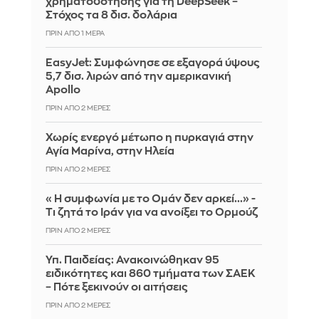
χρηματοδότησης για τη DeepSeek –
Στόχος τα 8 δισ. δολάρια
ΠΡΙΝ ΑΠΌ 1 ΜΈΡΑ
EasyJet: Συμφώνησε σε εξαγορά ύψους
5,7 δισ. λιρών από την αμερικανική
Apollo
ΠΡΙΝ ΑΠΌ 2 ΜΈΡΕΣ
Χωρίς ενεργό μέτωπο η πυρκαγιά στην
Αγία Μαρίνα, στην Ηλεία
ΠΡΙΝ ΑΠΌ 2 ΜΈΡΕΣ
«Η συμφωνία με το Ομάν δεν αρκεί...» -
Τι ζητά το Ιράν για να ανοίξει το Ορμούζ
ΠΡΙΝ ΑΠΌ 2 ΜΈΡΕΣ
Υπ. Παιδείας: Ανακοινώθηκαν 95
ειδικότητες και 860 τμήματα των ΣΑΕΚ
– Πότε ξεκινούν οι αιτήσεις
ΠΡΙΝ ΑΠΌ 2 ΜΈΡΕΣ