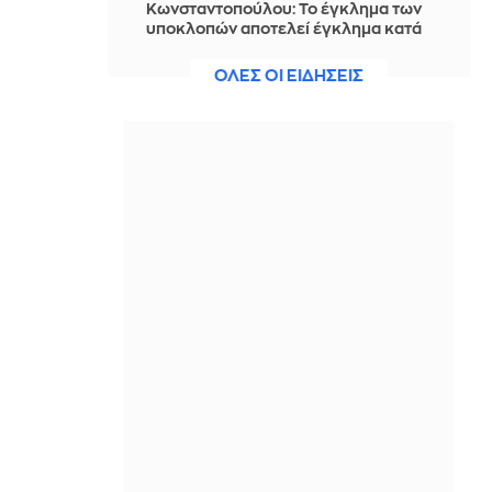
Κωνσταντοπούλου: Το έγκλημα των
υποκλοπών αποτελεί έγκλημα κατά
της Δημοκρατίας
ΟΛΕΣ ΟΙ ΕΙΔΗΣΕΙΣ
ΠΡΙΝ ΑΠΌ 9 ΏΡΕΣ
Σαντορίνη: Ο έφηβος-θύμα του
αρχαίου τσουνάμι που αλλάζει την
ιστορία της Μινωικής Κρήτης
ΠΡΙΝ ΑΠΌ 9 ΏΡΕΣ
Μαδέρα: Χιλιάδες μαζεύτηκαν σε
εκκλησία - Νόμιζαν ότι παντρεύονται
ο Κριστιάνο Ρονάλντο και η
Τζορτζίνα (Βίντεο)
ΠΡΙΝ ΑΠΌ 9 ΏΡΕΣ
Serotonin Shoes: Η νέα τάση της
μόδας υπόσχεται να λειτουργήσει
σαν mood booster
ΠΡΙΝ ΑΠΌ 9 ΏΡΕΣ
Η Τουρκία ζήτησε μπορατόριουμ