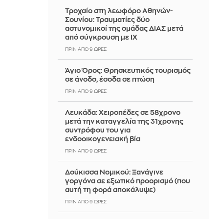
Τροχαίο στη λεωφόρο Αθηνών-
Σουνίου: Τραυματίες δύο
αστυνομικοί της ομάδας ΔΙΑΣ μετά
από σύγκρουση με ΙΧ
ΠΡΙΝ ΑΠΌ 9 ΏΡΕΣ
Άγιο Όρος: Θρησκευτικός τουρισμός
σε άνοδο, έσοδα σε πτώση
ΠΡΙΝ ΑΠΌ 9 ΏΡΕΣ
Λευκάδα: Χειροπέδες σε 58χρονο
μετά την καταγγελία της 31χρονης
συντρόφου του για
ενδοοικογενειακή βία
ΠΡΙΝ ΑΠΌ 9 ΏΡΕΣ
Δούκισσα Νομικού: Ξανάγινε
γοργόνα σε εξωτικό προορισμό (που
αυτή τη φορά αποκάλυψε)
ΠΡΙΝ ΑΠΌ 9 ΏΡΕΣ