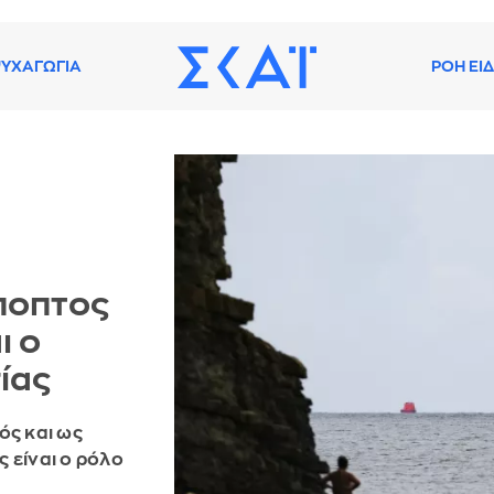
ΥΧΑΓΩΓΙΑ
ΡΟΗ ΕΙ
ποπτος
ι ο
ίας
ός και ως
 είναι ο ρόλο