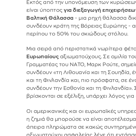
Εκτός από την υπονόμευση των κυρώσεων
είναι ύποπτος
για διεξαγωγή επιχειρήσεω
Βαλτική Θάλασσα
- μια ρηχή θάλασσα δι
συνδέουν κράτη της Βόρειας Ευρώπης - απ
περίπου το 50% του σκιώδους στόλου.
Μια σειρά από περιστατικά νωρίτερα φέ
Ευρωπαίους
αξιωματούχους. Σε ομιλία του
Γραμματέας του ΝΑΤΟ, Μαρκ Ρούτε, σημεί
συνδέουν «τη Λιθουανία και τη Σουηδία, 
και τη Φινλανδία και, πιο πρόσφατα, σε 
συνδέουν την Εσθονία και τη Φινλανδία». 
βρίσκονται σε εξέλιξη, υπάρχει λόγος γι
Οι αμερικανικές και οι ευρωπαϊκές υπηρε
η ζημιά θα μπορούσε να είναι αποτέλεσμ
άπειρα πληρώματα σε κακώς συντηρημένα
αξιωματούχοι ασφαλείας λένε ότι εντάσσ