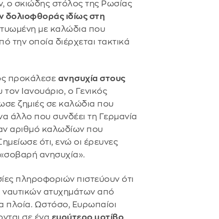
, ο σκιώδης στόλος της Ρωσίας
ν δολιοφθοράς ιδίως στη
κτυωμένη με καλώδια που
ό την οποία διέρχεται τακτικά
τος προκάλεσε
ανησυχία στους
 τον Ιανουάριο, ο Γενικός
ωσε ζημιές σε καλώδια που
ένα άλλο που συνδέει τη Γερμανία
έναν αριθμό καλωδίων που
Σημείωσε ότι, ενώ οι έρευνες
α «σοβαρή ανησυχία».
σίες πληροφοριών πιστεύουν ότι
α ναυτικών ατυχημάτων από
 πλοία. Ωστόσο, Ευρωπαίοι
ονται σε ένα
ευρύτερο μοτίβο