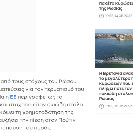
πακέτο κυρώσε
της Ρωσίας
10:55, 14.05.2025
Η Βρετανία ανα
το μεγαλύτερο 
ς από τους στόχους του Ρώσου
κυρώσεων που έ
πλήξει ποτέ τον
ματεύσεις για τον τερματισμό του
«σκιώδη στόλο»
ία η
ΕΕ
περιγράφει ως το
Ρωσίας
 και στοχοποιείτον σκιώδη στόλο
11:53, 09.05.2025
ακόψει τη χρηματοδότηση της
αυξήσει την πίεση στον Πούτιν
ατάπαυση του πυρός.