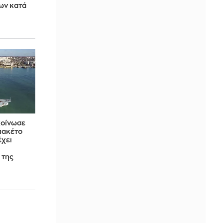
ων κατά
κοίνωσε
πακέτο
χει
 της