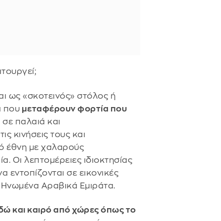
ιτουργεί;
αι ως «σκοτεινός» στόλος ή
α που
μεταφέρουν φορτία που
 σε παλαιά και
ς κινήσεις τους και
ό έθνη με χαλαρούς
α. Οι λεπτομέρειες ιδιοκτησίας
να εντοπίζονται σε εικονικές
α Ηνωμένα Αραβικά Εμιράτα.
δώ και καιρό από χώρες όπως το