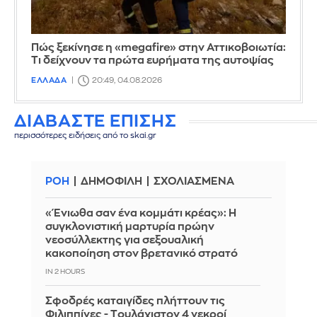
Πώς ξεκίνησε η «megafire» στην Αττικοβοιωτία:
Τι δείχνουν τα πρώτα ευρήματα της αυτοψίας
ΕΛΛΑΔΑ
20:49, 04.08.2026
ΔΙΑΒΑΣΤΕ ΕΠΙΣΗΣ
περισσότερες ειδήσεις από το skai.gr
ΡΟΗ
ΔΗΜΟΦΙΛΗ
ΣΧΟΛΙΑΣΜΕΝΑ
«Ένιωθα σαν ένα κομμάτι κρέας»: Η
συγκλονιστική μαρτυρία πρώην
νεοσύλλεκτης για σεξουαλική
κακοποίηση στον βρετανικό στρατό
IN 2 HOURS
Σφοδρές καταιγίδες πλήττουν τις
Φιλιππίνες - Tουλάχιστον 4 νεκροί