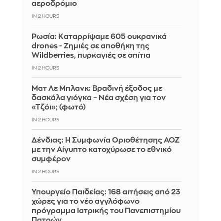
αεροδρόμιο
IN 2 HOURS
Ρωσία: Καταρρίψαμε 605 ουκρανικά
drones - Zημιές σε αποθήκη της
Wildberries, πυρκαγιές σε σπίτια
IN 2 HOURS
Ματ Λε Μπλανκ: Βραδινή έξοδος με
δασκάλα γιόγκα – Νέα σχέση για τον
«Τζόι»; (φωτό)
IN 2 HOURS
Δένδιας: Η Συμφωνία Οριοθέτησης ΑΟΖ
με την Αίγυπτο κατοχύρωσε το εθνικό
συμφέρον
IN 2 HOURS
Υπουργείο Παιδείας: 168 αιτήσεις από 23
χώρες για το νέο αγγλόφωνο
πρόγραμμα Ιατρικής του Πανεπιστημίου
Πατρών