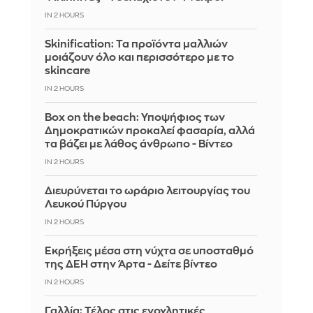
IN 2 HOURS
Skinification: Τα προϊόντα μαλλιών
μοιάζουν όλο και περισσότερο με το
skincare
IN 2 HOURS
Box on the beach: Υποψήφιος των
Δημοκρατικών προκαλεί φασαρία, αλλά
τα βάζει με λάθος άνθρωπο - Βίντεο
IN 2 HOURS
Διευρύνεται το ωράριο λειτουργίας του
Λευκού Πύργου
IN 2 HOURS
Eκρήξεις μέσα στη νύχτα σε υποσταθμό
της ΔΕΗ στην Άρτα - Δείτε βίντεο
IN 2 HOURS
Γαλλία: Τέλος στις ενοχλητικές