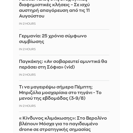
διαφημιστικές κλήσεις – Σε ισχύ
αυστηρή απαγόρευση από τις 11
Αυγούστου
IN 2 HOURS
Γερμανία: 25 χρόνια σύμφωνο
συμβίωσης
IN 2 HOURS
Παγκάκης: «Αν σοβαρευτεί αμυντικά θα
περάσει στη Σόφια» (vid)
IN 2 HOURS
Τι να μαγειρέψω σήμερα Πέμπτη;
Μπριζόλα μοσχαρίσια στο τηγάνι - Το
μενού της εβδομάδας (3-9/8)
IN 2 HOURS
«Κίνδυνος κλιμάκωσης»: Στο Βερολίνο
βλέπουν Μόσχα για το παγιδευμένο
drone σε στρατηγικής σημασίας