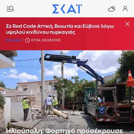
Σε Red Code Αττική, Βοιωτία και Εύβοια λόγω
υψηλού κινδύνου πυρκαγιάς
ΕΛΛΑΔΑ
07:34, 06.08.2026
Ηλιούπολη: Φορτηγό προσέκρουσε