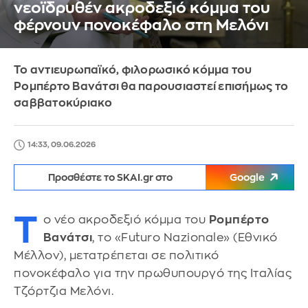
νεοϊδρυθέν ακροδεξιό κόμμα του
φέρνουν πονοκέφαλο στη Μελόνι
Το αντιευρωπαϊκό, φιλορωσικό κόμμα του
Ρομπέρτο Βανάτσι θα παρουσιαστεί επισήμως το
σαββατοκύριακο
14:33, 09.06.2026
Προσθέστε το SKAI.gr στο
Google
Τ
ο νέο ακροδεξιό κόμμα του
Ρομπέρτο
Βανάτσι
, το «Futuro Nazionale» (Εθνικό
Μέλλον), μετατρέπεται σε πολιτικό
πονοκέφαλο για την πρωθυπουργό της Ιταλίας
Τζόρτζια Μελόνι.