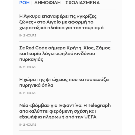
ΡΟΗ
ΔΗΜΟΦΙΛΗ
ΣΧΟΛΙΑΣΜΕΝΑ
Η Άγκυρα επαναφέρει τις «γκρίζες
ζώνες» στο Αιγαίο με αφορμή το
χωροταξικό πλαίσιο για τον τουρισμό
IN 2 HOURS
Σε Red Code σήμερα Κρήτη, Χίος, Σάμος
και Ικαρία λόγω υψηλού κινδύνου
πυρκαγιάς
IN 2 HOURS
Η χώρα της φτώχειας που κατασκευάζει
πυρηνικά όπλα
IN 2 HOURS
Νέα «βόμβα» για Ινφαντίνο: Η Telegraph
αποκαλύπτει φερόμενη σχέση και
εξαψήφια πληρωμή από την UEFA
IN 2 HOURS