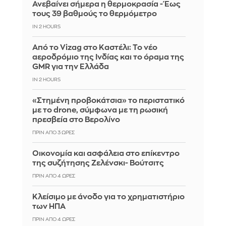
Ανεβαίνει σήμερα η θερμοκρασία - Έως
τους 39 βαθμούς το θερμόμετρο
IN 2 HOURS
Από το Vizag στο Καστέλι: Το νέο
αεροδρόμιο της Ινδίας και το όραμα της
GMR για την Ελλάδα
IN 2 HOURS
«Στημένη προβοκάτσια» το περιστατικό
με το drone, σύμφωνα με τη ρωσική
πρεσβεία στο Βερολίνο
ΠΡΙΝ ΑΠΌ 3 ΏΡΕΣ
Οικονομία και ασφάλεια στο επίκεντρο
της συζήτησης Ζελένσκι- Βούτσιτς
ΠΡΙΝ ΑΠΌ 4 ΏΡΕΣ
Κλείσιμο με άνοδο για το χρηματιστήριο
των ΗΠΑ
ΠΡΙΝ ΑΠΌ 4 ΏΡΕΣ