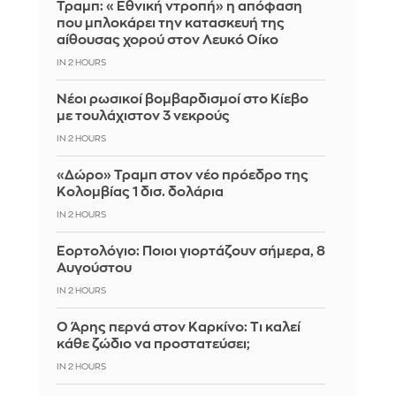
Τραμπ: «Εθνική ντροπή» η απόφαση
που μπλοκάρει την κατασκευή της
αίθουσας χορού στον Λευκό Οίκο
IN 2 HOURS
Νέοι ρωσικοί βομβαρδισμοί στο Κίεβο
με τουλάχιστον 3 νεκρούς
IN 2 HOURS
«Δώρο» Τραμπ στον νέο πρόεδρο της
Κολομβίας 1 δισ. δολάρια
IN 2 HOURS
Εορτολόγιο: Ποιοι γιορτάζουν σήμερα, 8
Αυγούστου
IN 2 HOURS
Ο Άρης περνά στον Καρκίνο: Τι καλεί
κάθε ζώδιο να προστατεύσει;
IN 2 HOURS