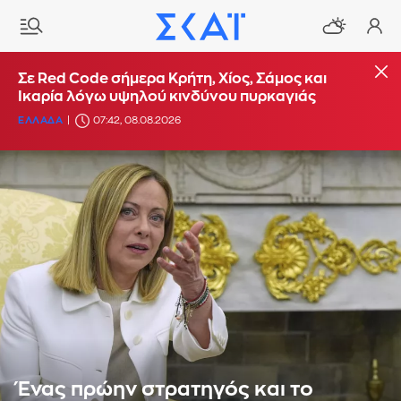
Σε Red Code σήμερα Κρήτη, Χίος, Σάμος και
Ικαρία λόγω υψηλού κινδύνου πυρκαγιάς
ΕΛΛΑΔΑ
07:42, 08.08.2026
Ένας πρώην στρατηγός και το