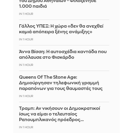
του Δήμου Αθηναίων - Φιλοξένησε
1.000 παιδιά
IN 1 HOUR
Γάλλος ΥΠΕΞ: Η χώρα «δεν θα ανεχθεί
καμιά απόπειρα ξένης ανάμιξης»
IN 1 HOUR
Άννα Βίσση: Η αυτοσχέδια καντάδα που
απόλαυσε στο Φισκάρδο
IN 1 HOUR
Queens Of The Stone Age:
Δημιούργησαν τηλεφωνική γραμμή
παραπόνων για τους θαυμαστές τους
IN 1 HOUR
Τραμπ: Αν νικήσουν οι Δημοκρατικοί
ίσως να είμαι ο τελευταίος
Ρεπουμπλικανός πρόεδρος…
IN 1 HOUR