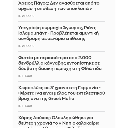
Άρειος Πάγος: Δεν ανασύρεται από το
αρχείο η υπόθεση των υποκλοπών
IN 2 HOURS
Υπεγράφη συμμαχία Άγκυρας, Ριάντ,
Ισλαμαμπάντ - Προβλέπεται αμυντική
συνδρομή σε σενάριο επίθεσης
IN 2 HOURS
Φυτεία με περισσότερα από 2.000
δενδρύλλια κάνναβης εντοπίστηκε σε
δύσβατη δασική περιοχή στη Φθιώτιδα
IN 1 HOUR
Χειροπέδες σε 31χρονο στη Γερμανία -
Φέρεται να είναι μέλος του εκτελεστικού
βραχίονα της Greek Mafia
IN 1 HOUR
Χάρης Δούκας: Ολοκληρώθηκε για
δεύτερη χρονιά το «Νηπιοκαλοκαίρι»