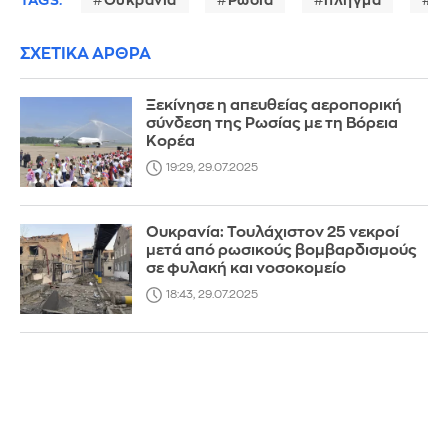
TAGS:
Ουκρανία
Ρωσία
πλήγμα
σ
ΣΧΕΤΙΚΑ ΑΡΘΡΑ
Ξεκίνησε η απευθείας αεροπορική
σύνδεση της Ρωσίας με τη Βόρεια
Κορέα
19:29, 29.07.2025
Ουκρανία: Τουλάχιστον 25 νεκροί
μετά από ρωσικούς βομβαρδισμούς
σε φυλακή και νοσοκομείο
18:43, 29.07.2025