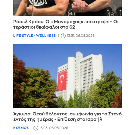
Ράσελ Κρόου: Ο «Μονομάχος» επέστρεψε – Οι
τεράστιοι δικέφαλοι στα 62
LIFE STYLE - WELLNESS
13:51, 06.08.2026
Άγκυρα: Θεού θέλοντος, συμφωνία για το Στενό
εντός της ημέρας - Επίθεση στο Ισραήλ
ΚΟΣΜΟΣ
13:23, 06.08.2026