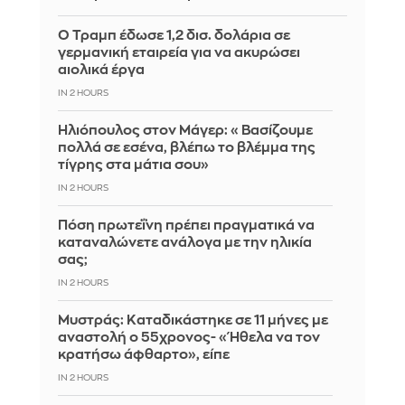
Ο Τραμπ έδωσε 1,2 δισ. δολάρια σε
γερμανική εταιρεία για να ακυρώσει
αιολικά έργα
IN 2 HOURS
Ηλιόπουλος στον Μάγερ: «Βασίζουμε
πολλά σε εσένα, βλέπω το βλέμμα της
τίγρης στα μάτια σου»
IN 2 HOURS
Πόση πρωτεΐνη πρέπει πραγματικά να
καταναλώνετε ανάλογα με την ηλικία
σας;
IN 2 HOURS
Μυστράς: Καταδικάστηκε σε 11 μήνες με
αναστολή ο 55χρονος- «Ήθελα να τον
κρατήσω άφθαρτο», είπε
IN 2 HOURS