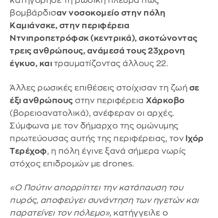
κατηγόρησε τη ρωσική πλευρά πως
βομβάρδισ
αν νοσοκομείο στην πόλη
Καμιάνσκε, στην περιφέρεια
Ντνιπροπετρόφσκ (κεντρικά), σκοτώνοντας
τρεις ανθρώπους, ανάμεσά τους 23χρονη
έγκυο, και
τραυματίζοντας άλλους 22.
Άλλες ρωσικές επιθέσεις στοίχισαν τη ζωή
σε
έξι ανθρώπους
στην περιφέρεια
Χάρκοβο
(βορειοανατολικά), ανέφεραν οι αρχές.
Σύμφωνα με τον δήμαρχο της ομώνυμης
πρωτεύουσας αυτής της περιφέρειας, τον
Ιχόρ
Τερέχοφ
, η πόλη έγινε ξανά σήμερα νωρίς
στόχος επιδρομών με drones.
«Ο Πούτιν απορρίπτει την κατάπαυση του
πυρός, αποφεύγει συνάντηση των ηγετών και
παρατείνει τον πόλεμο»
, κατήγγειλε ο