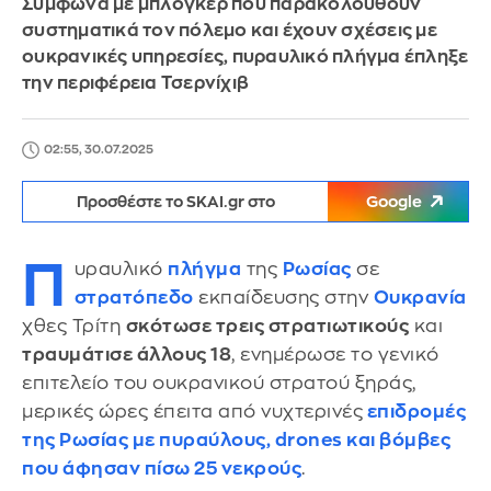
Σύμφωνα με μπλόγκερ που παρακολουθούν
συστηματικά τον πόλεμο και έχουν σχέσεις με
ουκρανικές υπηρεσίες, πυραυλικό πλήγμα έπληξε
την περιφέρεια Τσερνίχιβ
02:55, 30.07.2025
Προσθέστε το SKAI.gr στο
Google
Π
υραυλικό
πλήγμα
της
Ρωσίας
σε
στρατόπεδο
εκπαίδευσης στην
Ουκρανία
χθες Τρίτη
σκότωσε τρεις στρατιωτικούς
και
τραυμάτισε άλλους 18
, ενημέρωσε το γενικό
επιτελείο του ουκρανικού στρατού ξηράς,
μερικές ώρες έπειτα από νυχτερινές
επιδρομές
της Ρωσίας με πυραύλους, drones και βόμβες
που άφησαν πίσω 25 νεκρούς
.