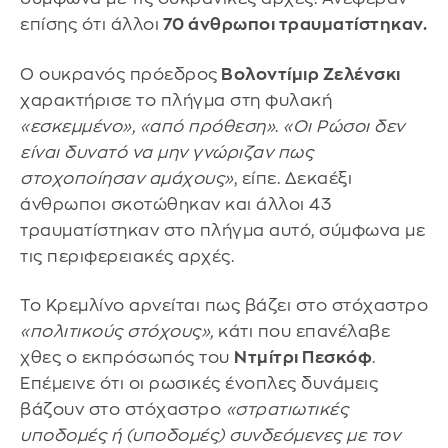
επίσης ότι άλλοι
70 άνθρωποι τραυματίστηκαν.
Ο ουκρανός πρόεδρος
Βολοντίμιρ Ζελένσκι
χαρακτήρισε το πλήγμα στη φυλακή
«εσκεμμένο»,
«από πρόθεση»
.
«Οι Ρώσοι δεν
είναι δυνατό να μην γνώριζαν πως
στοχοποίησαν αμάχους»
, είπε. Δεκαέξι
άνθρωποι σκοτώθηκαν και άλλοι 43
τραυματίστηκαν στο πλήγμα αυτό, σύμφωνα με
τις περιφερειακές αρχές.
Το Κρεμλίνο αρνείται πως βάζει στο στόχαστρο
«πολιτικούς στόχους»,
κάτι που επανέλαβε
χθες ο εκπρόσωπός του
Ντμίτρι Πεσκόφ
.
Επέμεινε ότι οι ρωσικές ένοπλες δυνάμεις
βάζουν στο στόχαστρο
«στρατιωτικές
υποδομές ή (υποδομές) συνδεόμενες με τον