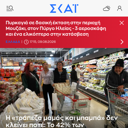
Οριοθετήθηκε η πυρκαγιά στο Κορωπί
Πυρκαγιά σε δασική έκταση στην περιοχή
Μουζάκι, στον Πύργο Ηλείας - 3 αεροσκάφη
ΕΛΛΑΔΑ
16:14, 09.08.2026
UPDATE: 17:16
και ένα ελικόπτερο στην κατάσβεση
ΕΛΛΑΔΑ
17:15, 09.08.2026
Η «τράπεζα μαμάς και μπαμπά» δεν
κλείνει ποτέ: Το 42% των