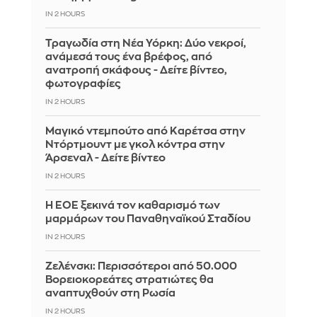
IN 2 HOURS
Τραγωδία στη Νέα Υόρκη: Δύο νεκροί,
ανάμεσά τους ένα βρέφος, από
ανατροπή σκάφους - Δείτε βίντεο,
φωτογραφίες
IN 2 HOURS
Μαγικό ντεμπούτο από Καρέτσα στην
Ντόρτμουντ με γκολ κόντρα στην
Άρσεναλ - Δείτε βίντεο
IN 2 HOURS
Η ΕΟΕ ξεκινά τον καθαρισμό των
μαρμάρων του Παναθηναϊκού Σταδίου
IN 2 HOURS
Ζελένσκι: Περισσότεροι από 50.000
Βορειοκορεάτες στρατιώτες θα
αναπτυχθούν στη Ρωσία
IN 2 HOURS