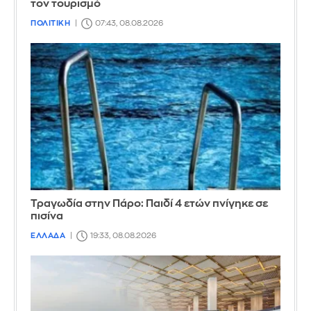
τον τουρισμό
ΠΟΛΙΤΙΚΗ
07:43, 08.08.2026
Τραγωδία στην Πάρο: Παιδί 4 ετών πνίγηκε σε
πισίνα
ΕΛΛΑΔΑ
19:33, 08.08.2026