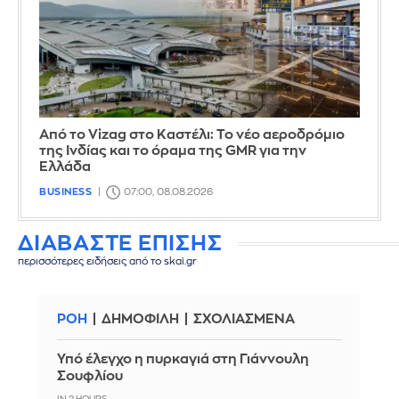
Από το Vizag στο Καστέλι: Το νέο αεροδρόμιο
της Ινδίας και το όραμα της GMR για την
Ελλάδα
BUSINESS
07:00, 08.08.2026
ΔΙΑΒΑΣΤΕ ΕΠΙΣΗΣ
περισσότερες ειδήσεις από το skai.gr
ΡΟΗ
ΔΗΜΟΦΙΛΗ
ΣΧΟΛΙΑΣΜΕΝΑ
Υπό έλεγχο η πυρκαγιά στη Γιάννουλη
Σουφλίου
IN 2 HOURS