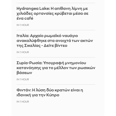
Hydrangea Lake: Η απίθανη λίμνη με
χιλιάδες ορτανσίες κρύβεται μέσα σε
ένα café
IN 1 HOUR
Ιταλία: Αρχαίο ρωμαϊκό ναυάγιο
ανακαλύφθηκε στα ανοιχτά των ακτών
της Σικελίας - Δείτε βίντεο
IN 1 HOUR
Συρία-Ρωσία: Υπογραφή μνημονίου
κατανόησης για το μέλλον των ρωσικών
βάσεων
IN 1 HOUR
Φιντάν: Η λύση δύο κρατών είναι η
ιδανική για την Κύπρο
IN 1 HOUR