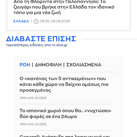
Από τη Φλόριντα στην Πελοπόννησο: Το
ζευγάρι που βρήκε στην Ελλάδα τον ιδανικό
τόπο για μια νέα ζωή
ΕΛΛΑΔΑ
08:35, 06.08.2026
ΔΙΑΒΑΣΤΕ ΕΠΙΣΗΣ
περισσότερες ειδήσεις από το skai.gr
ΡΟΗ
ΔΗΜΟΦΙΛΗ
ΣΧΟΛΙΑΣΜΕΝΑ
Ο «κανόνας των 5 αντικειμένων» που
κάνει κάθε χώρο να δείχνει αμέσως πιο
προσεγμένος
ΠΡΙΝ ΑΠΌ 19 ΏΡΕΣ
Το ισπανικό χωριό όπου θα.. «νυχτώσει»
δύο φορές σε ένα 24ωρο
ΠΡΙΝ ΑΠΌ 19 ΏΡΕΣ