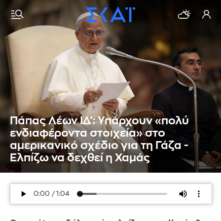
Πάπας Λέων ΙΔ': Υπάρχουν «πολύ
ενδιαφέροντα στοιχεία» στο
αμερικανικό σχέδιο για τη Γάζα -
Ελπίζω να δεχθεί η Χαμάς