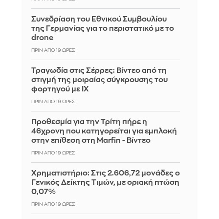
Συνεδρίαση του Εθνικού Συμβουλίου
της Γερμανίας για το περιστατικό με το
drone
ΠΡΙΝ ΑΠΌ 19 ΏΡΕΣ
Τραγωδία στις Σέρρες: Βίντεο από τη
στιγμή της μοιραίας σύγκρουσης του
φορτηγού με ΙΧ
ΠΡΙΝ ΑΠΌ 19 ΏΡΕΣ
Προθεσμία για την Τρίτη πήρε η
46χρονη που κατηγορείται για εμπλοκή
στην επίθεση στη Marfin - Βίντεο
ΠΡΙΝ ΑΠΌ 19 ΏΡΕΣ
Χρηματιστήριο: Στις 2.606,72 μονάδες ο
Γενικός Δείκτης Τιμών, με οριακή πτώση
0,07%
ΠΡΙΝ ΑΠΌ 19 ΏΡΕΣ