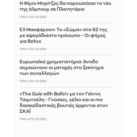
Η Φίμπι Μπρίτζες θα παρουσιάσει το νέο
της άλμπουμ σε Πλανητάριο
ΠΡΙΝ ΑΠΌ 19 ΏΡΕΣ
Ελ Μακφέρσον: Το «Σώμα» στα 62 της
με αψεγάδιαστο πρόσωπο – Οι φήμες
για Botox
ΠΡΙΝ ΑΠΌ 19 ΏΡΕΣ
Ευρωπαϊκά χρηματιστήρια: Άνοδο
σημειώνουν οι μετοχές στο ξεκίνημα
των συναλλαγών
ΠΡΙΝ ΑΠΌ 19 ΏΡΕΣ
«The Quiz with Balls!» με τον Γιάννη
Τσιμιτσέλη - Γνώσεις, γέλιο και οι πιο
διασκεδαστικές βουτιές έρχονται στον
ΣΚΑΪ
ΠΡΙΝ ΑΠΌ 19 ΏΡΕΣ