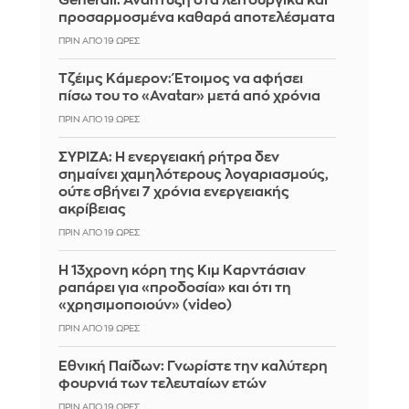
Generali: Ανάπτυξη στα λειτουργικά και
προσαρμοσμένα καθαρά αποτελέσματα
ΠΡΙΝ ΑΠΌ 19 ΏΡΕΣ
Τζέιμς Κάμερον: Έτοιμος να αφήσει
πίσω του το «Avatar» μετά από χρόνια
ΠΡΙΝ ΑΠΌ 19 ΏΡΕΣ
ΣΥΡΙΖΑ: Η ενεργειακή ρήτρα δεν
σημαίνει χαμηλότερους λογαριασμούς,
ούτε σβήνει 7 χρόνια ενεργειακής
ακρίβειας
ΠΡΙΝ ΑΠΌ 19 ΏΡΕΣ
Η 13χρονη κόρη της Κιμ Καρντάσιαν
ραπάρει για «προδοσία» και ότι τη
«χρησιμοποιούν» (video)
ΠΡΙΝ ΑΠΌ 19 ΏΡΕΣ
Εθνική Παίδων: Γνωρίστε την καλύτερη
φουρνιά των τελευταίων ετών
ΠΡΙΝ ΑΠΌ 19 ΏΡΕΣ