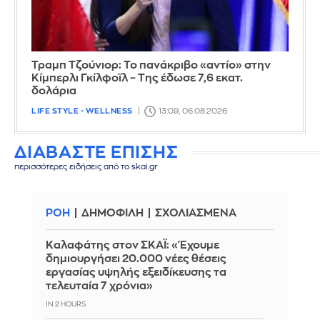
Τραμπ Τζούνιορ: Το πανάκριβο «αντίο» στην
Κίμπερλι Γκίλφοϊλ – Της έδωσε 7,6 εκατ.
δολάρια
LIFE STYLE - WELLNESS
13:09, 06.08.2026
ΔΙΑΒΑΣΤΕ ΕΠΙΣΗΣ
περισσότερες ειδήσεις από το skai.gr
ΡΟΗ
ΔΗΜΟΦΙΛΗ
ΣΧΟΛΙΑΣΜΕΝΑ
Καλαφάτης στον ΣΚΑΪ: «Έχουμε
δημιουργήσει 20.000 νέες θέσεις
εργασίας υψηλής εξειδίκευσης τα
τελευταία 7 χρόνια»
IN 2 HOURS