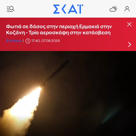
Φωτιά στο Στεφάνι Κορίνθου - Μήνυμα από το
Φωτιά σε δάσος στην περιοχή Ερμακιά στην
112 για ετοιμότητα
Κοζάνη - Τρία αεροσκάφη στην κατάσβεση
ΕΛΛΑΔΑ
ΕΛΛΑΔΑ
16:29, 07.08.2026
17:40, 07.08.2026