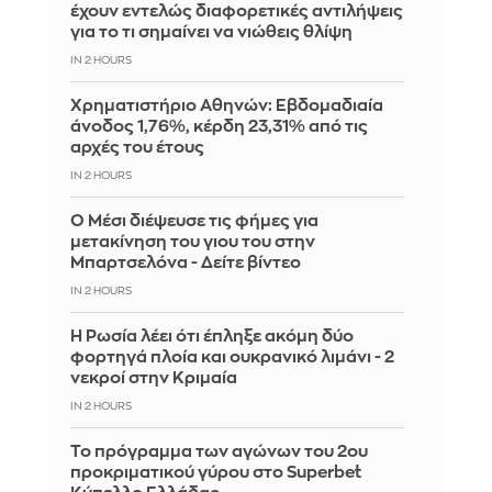
έχουν εντελώς διαφορετικές αντιλήψεις
για το τι σημαίνει να νιώθεις θλίψη
IN 2 HOURS
Χρηματιστήριο Αθηνών: Εβδομαδιαία
άνοδος 1,76%, κέρδη 23,31% από τις
αρχές του έτους
IN 2 HOURS
Ο Μέσι διέψευσε τις φήμες για
μετακίνηση του γιου του στην
Μπαρτσελόνα - Δείτε βίντεο
IN 2 HOURS
Η Ρωσία λέει ότι έπληξε ακόμη δύο
φορτηγά πλοία και ουκρανικό λιμάνι - 2
νεκροί στην Κριμαία
IN 2 HOURS
Το πρόγραμμα των αγώνων του 2ου
προκριματικού γύρου στο Superbet