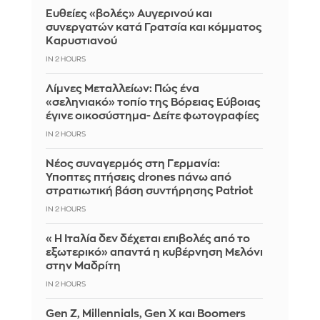
Ευθείες «βολές» Αυγερινού και
συνεργατών κατά Γρατσία και κόμματος
Καρυστιανού
IN 2 HOURS
Λίμνες Μεταλλείων: Πώς ένα
«σεληνιακό» τοπίο της Βόρειας Εύβοιας
έγινε οικοσύστημα- Δείτε φωτογραφίες
IN 2 HOURS
Νέος συναγερμός στη Γερμανία:
Ύποπτες πτήσεις drones πάνω από
στρατιωτική βάση συντήρησης Patriot
IN 2 HOURS
«Η Ιταλία δεν δέχεται επιβολές από το
εξωτερικό» απαντά η κυβέρνηση Μελόνι
στην Μαδρίτη
IN 2 HOURS
Gen Z, Millennials, Gen X και Boomers