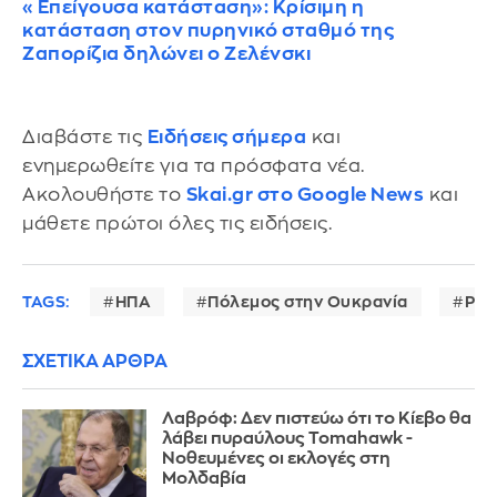
«Επείγουσα κατάσταση»: Κρίσιμη η
κατάσταση στον πυρηνικό σταθμό της
Ζαπορίζια δηλώνει ο Ζελένσκι
Διαβάστε τις
Ειδήσεις σήμερα
και
ενημερωθείτε για τα πρόσφατα νέα.
Ακολουθήστε το
Skai.gr στο Google News
και
μάθετε πρώτοι όλες τις ειδήσεις.
TAGS:
ΗΠΑ
Πόλεμος στην Ουκρανία
Ρωσ
ΣΧΕΤΙΚΑ ΑΡΘΡΑ
Λαβρόφ: Δεν πιστεύω ότι το Κίεβο θα
λάβει πυραύλους Tomahawk -
Νοθευμένες οι εκλογές στη
Μολδαβία