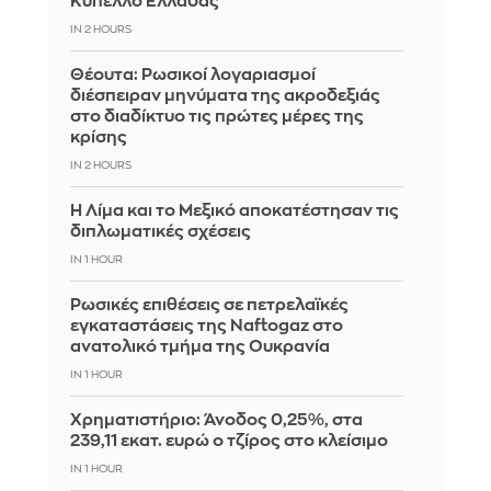
Κύπελλο Ελλάδας
IN 2 HOURS
Θέουτα: Ρωσικοί λογαριασμοί
διέσπειραν μηνύματα της ακροδεξιάς
στο διαδίκτυο τις πρώτες μέρες της
κρίσης
IN 2 HOURS
Η Λίμα και το Μεξικό αποκατέστησαν τις
διπλωματικές σχέσεις
IN 1 HOUR
Ρωσικές επιθέσεις σε πετρελαϊκές
εγκαταστάσεις της Naftogaz στο
ανατολικό τμήμα της Ουκρανία
IN 1 HOUR
Χρηματιστήριο: Άνοδος 0,25%, στα
239,11 εκατ. ευρώ ο τζίρος στο κλείσιμο
IN 1 HOUR