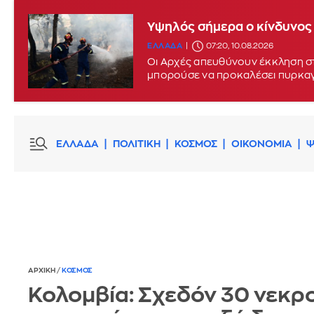
Υψηλός σήμερα ο κίνδυνος 
ΕΛΛΑΔΑ
07:20, 10.08.2026
Οι Αρχές απευθύνουν έκκληση στ
μπορούσε να προκαλέσει πυρκα
ΕΛΛΑΔΑ
ΠΟΛΙΤΙΚΗ
ΚΟΣΜΟΣ
ΟΙΚΟΝΟΜΙΑ
Ψ
ΑΡΧΙΚΗ
/
ΚΟΣΜΟΣ
Κολομβία: Σχεδόν 30 νεκρο