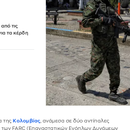
 από τις
για τα κέρδη
α της
Κολομβίας
, ανάμεσα σε δύο αντίπαλες
 των FARC (Επαναστατικών Ενόπλων Δυνάμεων