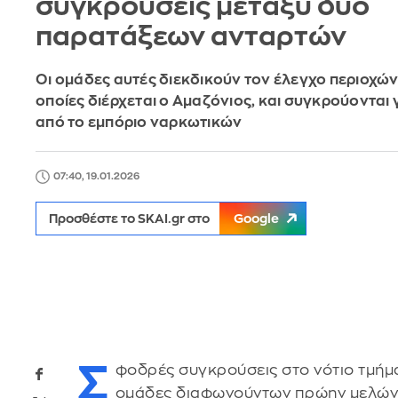
συγκρούσεις μεταξύ δυο
παρατάξεων ανταρτών
Οι ομάδες αυτές διεκδικούν τον έλεγχο περιοχών
οποίες διέρχεται ο Αμαζόνιος, και συγκρούονται 
από το εμπόριο ναρκωτικών
07:40, 19.01.2026
Προσθέστε το SKAI.gr στο
Google
Σ
φοδρές συγκρούσεις στο νότιο τμήμ
ομάδες διαφωνούντων πρώην μελών