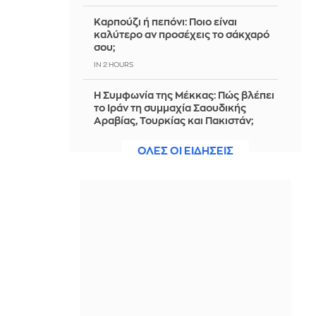
Καρπούζι ή πεπόνι: Ποιο είναι
καλύτερο αν προσέχεις το σάκχαρό
σου;
IN 2 HOURS
Η Συμφωνία της Μέκκας: Πώς βλέπει
το Ιράν τη συμμαχία Σαουδικής
Αραβίας, Τουρκίας και Πακιστάν;
IN 2 HOURS
ΟΛΕΣ ΟΙ ΕΙΔΗΣΕΙΣ
Πρωινό Magazino 10-08-2026
IN 2 HOURS
4 πράγματα που δεν πρέπει ποτέ να
πλένεις με καυτό νερό
IN 2 HOURS
Θυμάρι: Γιατί είναι από τα πιο
αγαπημένα βότανα της μεσογειακής
κουζίνας