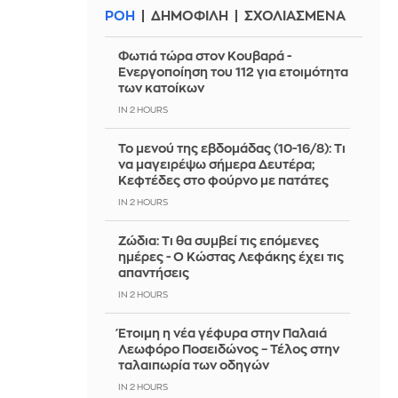
ΡΟΗ
ΔΗΜΟΦΙΛΗ
ΣΧΟΛΙΑΣΜΕΝΑ
Φωτιά τώρα στον Κουβαρά -
Ενεργοποίηση του 112 για ετοιμότητα
των κατοίκων
IN 2 HOURS
Το μενού της εβδομάδας (10-16/8): Τι
να μαγειρέψω σήμερα Δευτέρα;
Κεφτέδες στο φούρνο με πατάτες
IN 2 HOURS
Ζώδια: Τι θα συμβεί τις επόμενες
ημέρες - Ο Κώστας Λεφάκης έχει τις
απαντήσεις
IN 2 HOURS
Έτοιμη η νέα γέφυρα στην Παλαιά
Λεωφόρο Ποσειδώνος – Τέλος στην
ταλαιπωρία των οδηγών
IN 2 HOURS