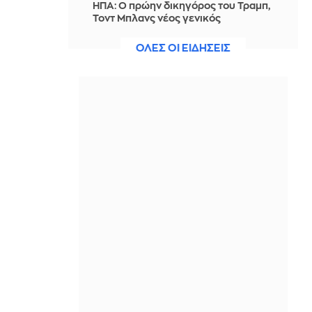
ΗΠΑ: Ο πρώην δικηγόρος του Τραμπ,
Τοντ Μπλανς νέος γενικός
εισαγγελέας
ΟΛΕΣ ΟΙ ΕΙΔΗΣΕΙΣ
IN 2 HOURS
Η Χαμάς δηλώνει εκ νέου έτοιμη να
εφαρμόσει το σχέδιο των ΗΠΑ για τη
Γάζα
IN 2 HOURS
Πρεμιέρα με ήττα για τη Ναϊμέγκεν
στην Eredivisie πριν τη ρεβάνς με τον
Ολυμπιακό
IN 1 HOUR
Καινούργιου - Κουτσουμπής: Το
βίντεο με τη βόλτα που έκαναν
αγκαλιασμένοι σε εμπορικό κέντρο
στη Μύκονο
IN 1 HOUR
Ομάν: Θετικές οι συνομιλίες με το