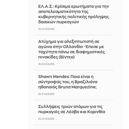
ΕΛ.Α.Σ.: Κρίσιμα ερωτήματα για την
αποτελεσματικότητα της
κυβερνητικής πολιτικής πρόληψης
δασικών πυρκαγιών
IN 2 HOURS
Ατύχημα για αλεξιπτωτιστή σε
αγώνα στην Ολλανδία - Έπεσε με
ταχύτητα πάνω σε διαφημιστικές
πινακίδες (Βίντεο)
IN 2 HOURS
Shawn Mendes: Ποια είναι η
σύντροφός του, η Βραζιλιάνα
ηθοποιός Bruna Marquezine;
IN 2 HOURS
Συλλήψεις τριών ατόμων για τις
πυρκαγιές σε Λέσβο και Κορινθία
IN 2 HOURS