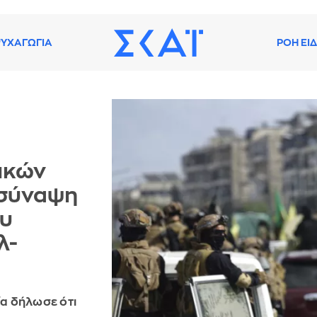
ΥΧΑΓΩΓΙΑ
ΡΟΗ ΕΙ
ικών
 σύναψη
ου
λ-
α δήλωσε ότι