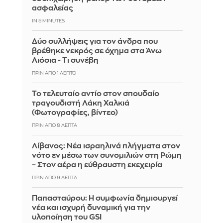
ασφαλείας
IN 5 MINUTES
Δύο συλλήψεις για τον άνδρα που
βρέθηκε νεκρός σε όχημα στα Άνω
Λιόσια - Τι συνέβη
ΠΡΙΝ ΑΠΌ 1 ΛΕΠΤΌ
Το τελευταίο αντίο στον σπουδαίο
τραγουδιστή Λάκη Χαλκιά
(Φωτογραφίες, βίντεο)
ΠΡΙΝ ΑΠΌ 8 ΛΕΠΤΆ
Λίβανος: Νέα ισραηλινά πλήγματα στον
νότο εν μέσω των συνομιλιών στη Ρώμη
– Στον αέρα η εύθραυστη εκεχειρία
ΠΡΙΝ ΑΠΌ 9 ΛΕΠΤΆ
Παπασταύρου: Η συμφωνία δημιουργεί
νέα και ισχυρή δυναμική για την
υλοποίηση του GSI