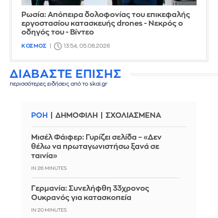
Ρωσία: Απόπειρα δολοφονίας του επικεφαλής
εργοστασίου κατασκευής drones - Νεκρός ο
οδηγός του - Βίντεο
ΚΟΣΜΟΣ
13:54, 05.08.2026
ΔΙΑΒΑΣΤΕ ΕΠΙΣΗΣ
περισσότερες ειδήσεις από το skai.gr
ΡΟΗ
ΔΗΜΟΦΙΛΗ
ΣΧΟΛΙΑΣΜΕΝΑ
Μισέλ Φάιφερ: Γυρίζει σελίδα – «Δεν
θέλω να πρωταγωνιστήσω ξανά σε
ταινία»
IN 26 MINUTES
Γερμανία: Συνελήφθη 33χρονος
Ουκρανός για κατασκοπεία
IN 20 MINUTES