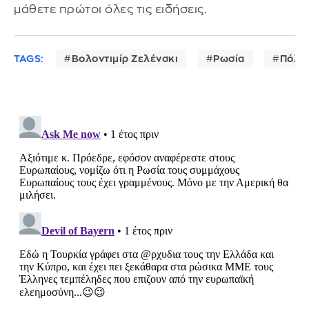
μάθετε πρώτοι όλες τις ειδήσεις.
TAGS:
Βολοντιμίρ Ζελένσκι
Ρωσία
Πόλε