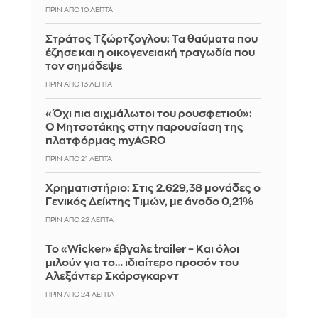
ΠΡΙΝ ΑΠΌ 10 ΛΕΠΤΆ
Στράτος Τζώρτζογλου: Τα θαύματα που
έζησε και η οικογενειακή τραγωδία που
τον σημάδεψε
ΠΡΙΝ ΑΠΌ 13 ΛΕΠΤΆ
«Όχι πια αιχμάλωτοι του ρουσφετιού»:
Ο Μητσοτάκης στην παρουσίαση της
πλατφόρμας myAGRO
ΠΡΙΝ ΑΠΌ 21 ΛΕΠΤΆ
Χρηματιστήριο: Στις 2.629,38 μονάδες ο
Γενικός Δείκτης Τιμών, με άνοδο 0,21%
ΠΡΙΝ ΑΠΌ 22 ΛΕΠΤΆ
Το «Wicker» έβγαλε trailer – Και όλοι
μιλούν για το… ιδιαίτερο προσόν του
Αλεξάντερ Σκάρσγκαρντ
ΠΡΙΝ ΑΠΌ 25 ΛΕΠΤΆ