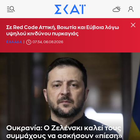
Σε Red Code Αττική, Βοιωτία και Εύβοια λόγω
υψηλού κινδύνου πυρκαγιάς
ΕΛΛΑΔΑ
07:34, 06.08.2026
Ουκρανία: Ο Ζελένσκι καλεί τους
συμμάχους να ασκήσουν «πίεση»