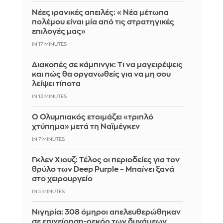
Νέες ιρανικές απειλές: «Νέα μέτωπα
πολέμου είναι μία από τις στρατηγικές
επιλογές μας»
IN 17 MINUTES
Διακοπές σε κάμπινγκ: Τι να μαγειρέψεις
και πώς θα οργανωθείς για να μη σου
λείψει τίποτα
IN 13 MINUTES
Ο Ολυμπιακός ετοιμάζει «τριπλό
χτύπημα» μετά τη Ναϊμέγκεν
IN 7 MINUTES
Γκλεν Χιουζ: Τέλος οι περιοδείες για τον
θρύλο των Deep Purple – Μπαίνει ξανά
στο χειρουργείο
IN 5 MINUTES
Νιγηρία: 308 όμηροι απελευθερώθηκαν
σε επιχείρηση-ρεκόρ των δυνάμεων