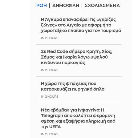
ΡΟΗ
ΔΗΜΟΦΙΛΗ
ΣΧΟΛΙΑΣΜΕΝΑ
Η Άγκυρα επαναφέρει τις «γκρίζες
ζώνες» στο Αιγαίο με αφορμή το
χωροταξικό πλαίσιο για τον τουρισμό
IN 2 HOURS
Σε Red Code σήμερα Κρήτη, Χίος,
Σάμος και Ικαρία λόγω υψηλού
κινδύνου πυρκαγιάς
IN 2 HOURS
Η χώρα της φτώχειας που
κατασκευάζει πυρηνικά όπλα
IN 2 HOURS
Νέα «βόμβα» για Ινφαντίνο: Η
Telegraph αποκαλύπτει φερόμενη
σχέση και εξαψήφια πληρωμή από
την UEFA
IN 2 HOURS