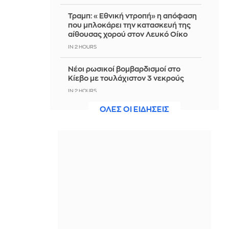
Τραμπ: «Εθνική ντροπή» η απόφαση
που μπλοκάρει την κατασκευή της
αίθουσας χορού στον Λευκό Οίκο
IN 2 HOURS
Νέοι ρωσικοί βομβαρδισμοί στο
Κίεβο με τουλάχιστον 3 νεκρούς
IN 2 HOURS
ΟΛΕΣ ΟΙ ΕΙΔΗΣΕΙΣ
«Δώρο» Τραμπ στον νέο πρόεδρο της
Κολομβίας 1 δισ. δολάρια
IN 2 HOURS
Εορτολόγιο: Ποιοι γιορτάζουν
σήμερα, 8 Αυγούστου
IN 2 HOURS
Ο Άρης περνά στον Καρκίνο: Τι καλεί
κάθε ζώδιο να προστατεύσει;
IN 2 HOURS