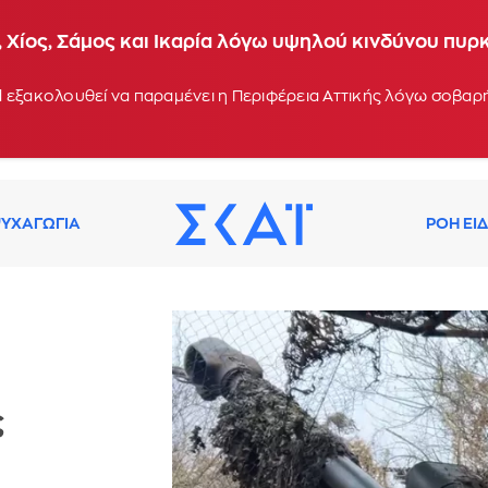
 Χίος, Σάμος και Ικαρία λόγω υψηλού κινδύνου πυρ
 εξακολουθεί να παραμένει η Περιφέρεια Αττικής λόγω σοβα
ΥΧΑΓΩΓΙΑ
ΡΟΗ ΕΙ
ς