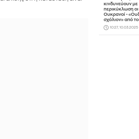
κινδυνεύουν με
περικύκλωση οι
Ουκρανοί - «Ου
σχόλιον» από το
10:27, 10.03.2025