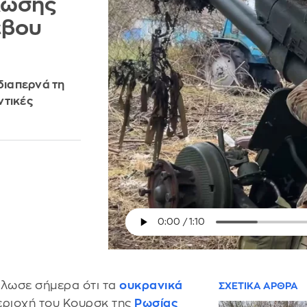
λωσης
έβου
διαπερνά τη
ντικές
ήλωσε σήμερα ότι τα
ουκρανικά
ΣΧΕΤΙΚΑ ΑΡΘΡΑ
εριοχή του Κουρσκ της
Ρωσίας