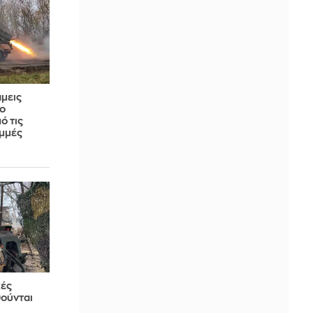
άμεις
ο
ό τις
μμές
κές
ούνται