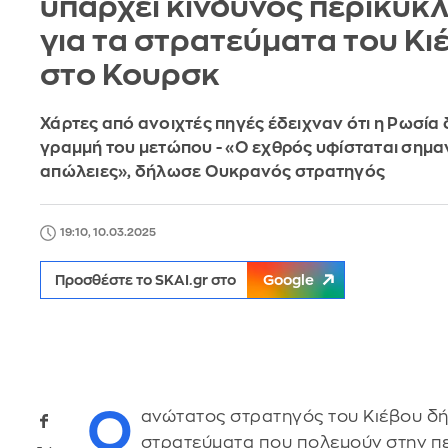
υπάρχει κίνδυνος περικύκ
για τα στρατεύματα του Κι
στο Κουρσκ
Χάρτες από ανοιχτές πηγές έδειχναν ότι η Ρωσία 
γραμμή του μετώπου - «Ο εχθρός υφίσταται σημα
απώλειες», δήλωσε Ουκρανός στρατηγός
19:10, 10.03.2025
Προσθέστε το SKAI.gr στο
Google
Ο
ανώτατος στρατηγός του Κιέβου δ
στρατεύματα που πολεμούν στην π