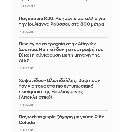
IN 2 HOURS
Παγκόσμιο Κ20: Ασημένιο μετάλλιο για
την Ιουλιάννα Ρούσσου στα 800 μέτρα
IN 1 HOUR
Πώς έγινε το τροχαίο στην Αθηνών-
Σουνίου: Η επικίνδυνη αναστροφή του
ΙΧ και η σύγκρουση με τη μηχανή της
ΔΙΑΣ
IN 1 HOUR
Χοψονίδου - Βλωτιδέλλης: Βάφτισαν
τον γιο τους στο πιο εντυπωσιακό
εκκλησάκι της Βουλιαγμένης
(Αποκλειστικό)
IN 1 HOUR
Παγωτίνια χωρίς ζάχαρη με γεύση Piña
Colada
IN 1 HOUR