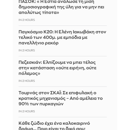
ΠΑΣΟΚ: «Η Εστία ανάλωσε τη μισή
δημοσιογραφική της ύλη για να μην πει
απολύτως τίποτα»
IN 2 HOURS
Παγκόσμιο Κ20: Η Ελένη Ιακωβάκη στον
τελικό των 400μ. με εμπόδια με
πανελλήνιο ρεκόρ
IN 2 HOURS
Πεζεσκιάν: Ελπίζουμε να μπει τέλος
στην κατάσταση «ούτε ειρήνη, ούτε
πόλεμος»
IN 2 HOURS
Τουρνάς στον ΣΚΑΪ: Σε επιφυλακή ο
κρατικός μηχανισμός – Από αμέλεια το
90% των πυρκαγιών
IN 2 HOURS
Κάθε ζώδιο έχει ένα καλοκαιρινό
δράμα... Ποιο είναι το δικό σου;