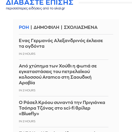
ΔΙΑΒΑΣΤΕ ΕΠΙΣΗΣ
περισσότερες ειδήσεις από το skai.gr
ΡΟΗ
ΔΗΜΟΦΙΛΗ
ΣΧΟΛΙΑΣΜΕΝΑ
Ένας Γερμανός Αλεξανδρινός έκλεισε
τα ογδόντα
IN 2 HOURS
Από χτύπημα των Χούθι η φωτιά σε
εγκαταστάσεις του πετρελαϊκού
κολοσσού Aramco στη Σαουδική
Αραβία
IN 2 HOURS
Ο Ράσελ Κρόου συναντά την Πριγιάνκα
Τσόπρα Τζόνας στο sci-fi θρίλερ
«Bluefly»
IN 2 HOURS