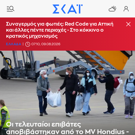
Συναγερμός για φωτιές: Red Code για Αττική
και άλλες πέντε περιοχές - Στο κόκκινο ο
κρατικός μηχανισμός
ΕΛΛΑΔΑ
07:10, 09.08.2026
Οι τελευταίοι επιβάτες
αποβιβάστηκαν από το MV Hondius -