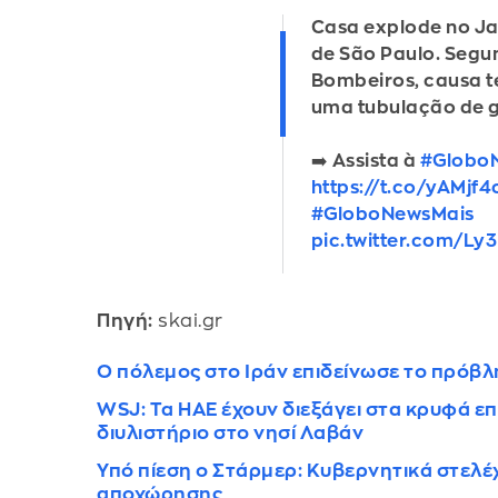
Casa explode no J
de São Paulo. Segu
Bombeiros, causa t
uma tubulação de g
➡️ Assista à
#Globo
https://t.co/yAMjf
#GloboNewsMais
pic.twitter.com/Ly
Πηγή:
skai.gr
Ο πόλεμος στο Ιράν επιδείνωσε το πρόβλ
WSJ: Τα ΗΑΕ έχουν διεξάγει στα κρυφά επ
διυλιστήριο στο νησί Λαβάν
Υπό πίεση ο Στάρμερ: Κυβερνητικά στελέ
αποχώρησης