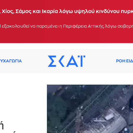
 Χίος, Σάμος και Ικαρία λόγω υψηλού κινδύνου πυρ
 εξακολουθεί να παραμένει η Περιφέρεια Αττικής λόγω σοβα
ΥΧΑΓΩΓΙΑ
ΡΟΗ ΕΙ
ή