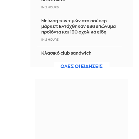
IN 2 HOURS
Μείωση των τιμών στα σούπερ
μάρκετ: Εντάχθηκαν 686 επώνυμα
προϊόντα και 130 σχολικά είδη
IN 2 HOURS
Κλασικό club sandwich
IN 2 HOURS
ΟΛΕΣ ΟΙ ΕΙΔΗΣΕΙΣ
Σνακ για την παραλία: Οι πιο υγιεινές
επιλογές για φαγητό και ποτό για να
μη φορτώνεσαι θερμίδες
IN 2 HOURS
Μαύρη Θάλασσα: Η εμπορική
ναυτιλία στην πρώτη γραμμή ενός
ακήρυχτου πολέμου
IN 2 HOURS
Ειδικό Χωροταξικό Πλαίσιο για τον