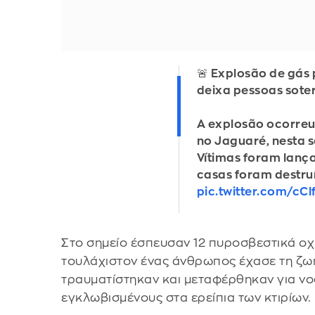
🚨 Explosão de gás
deixa pessoas sote
A explosão ocorre
no Jaguaré, nesta s
Vítimas foram lanç
casas foram destru
pic.twitter.com/cC
Στο σημείο έσπευσαν 12 πυροσβεστικά οχ
τουλάχιστον ένας άνθρωπος έχασε τη ζωή
τραυματίστηκαν και μεταφέρθηκαν για νο
εγκλωβισμένους στα ερείπια των κτιρίων.