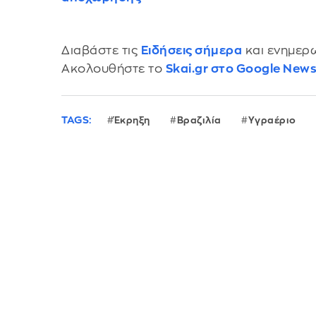
Διαβάστε τις
Ειδήσεις σήμερα
και ενημερω
Ακολουθήστε το
Skai.gr στο Google New
TAGS:
Έκρηξη
Βραζιλία
Υγραέριο