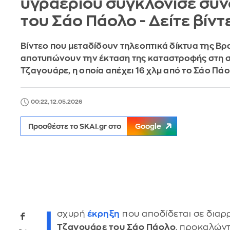
υγραερίου συγκλόνισε συν
του Σάο Πάολο - Δείτε βίντ
Βίντεο που μεταδίδουν τηλεοπτικά δίκτυα της Βρ
αποτυπώνουν την έκταση της καταστροφής στη σ
Τζαγουάρε, η οποία απέχει 16 χλμ από το Σάο Πά
00:22, 12.05.2026
Προσθέστε το SKAI.gr στο
Google
Ι
σχυρή
έκρηξη
που αποδίδεται σε δια
Τζαγουάρε του Σάο Πάολο
, προκαλώντ