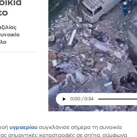
οικία
εο
αζιλίας
υνοικία
ολο
ρροή
υγραερίου
συγκλόνισε σήμερα τη συνοικία
ας σημαντικές καταστροφές σε σπίτια, σύμφωνα