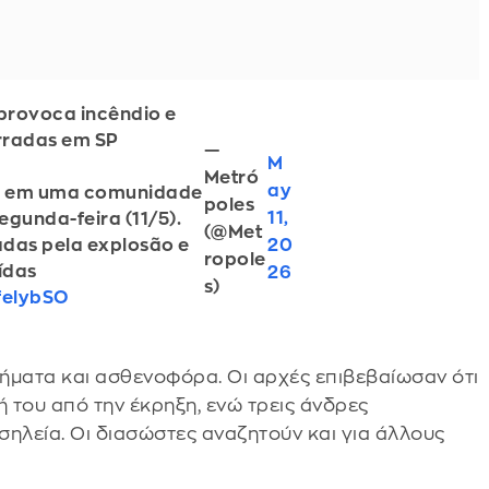
 provoca incêndio e
rradas em SP
—
M
Metró
ay
u em uma comunidade
poles
11,
egunda-feira (11/5).
(@Met
20
adas pela explosão e
ropole
ídas
26
s)
lfelybSO
ήματα και ασθενοφόρα. Οι αρχές επιβεβαίωσαν ότι
 του από την έκρηξη, ενώ τρεις άνδρες
σηλεία. Οι διασώστες αναζητούν και για άλλους