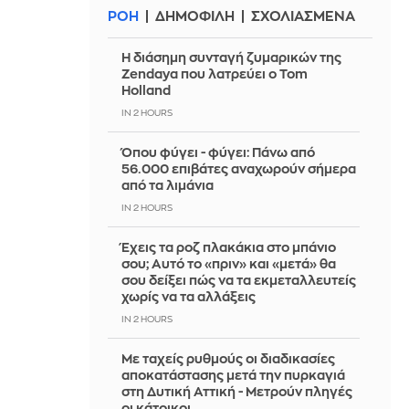
ΡΟΗ
ΔΗΜΟΦΙΛΗ
ΣΧΟΛΙΑΣΜΕΝΑ
Η διάσημη συνταγή ζυμαρικών της
Zendaya που λατρεύει ο Tom
Holland
IN 2 HOURS
Όπου φύγει - φύγει: Πάνω από
56.000 επιβάτες αναχωρούν σήμερα
από τα λιμάνια
IN 2 HOURS
Έχεις τα ροζ πλακάκια στο μπάνιο
σου; Αυτό το «πριν» και «μετά» θα
σου δείξει πώς να τα εκμεταλλευτείς
χωρίς να τα αλλάξεις
IN 2 HOURS
Με ταχείς ρυθμούς οι διαδικασίες
αποκατάστασης μετά την πυρκαγιά
στη Δυτική Αττική - Μετρούν πληγές
οι κάτοικοι