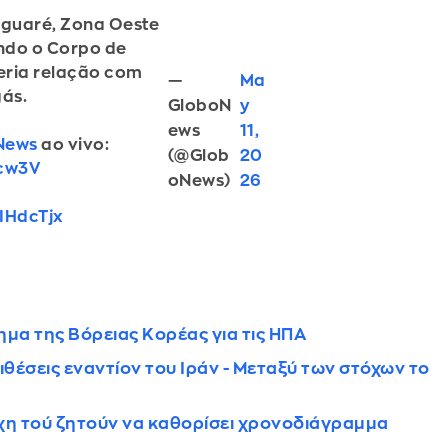
aguaré, Zona Oeste
ndo o Corpo de
eria relação com
—
Ma
ás.
GloboN
y
ews
11,
News
ao vivo:
(@Glob
20
4cw3V
oNews)
26
3IHdcTjx
ημα της Βόρειας Κορέας για τις ΗΠΑ
ιθέσεις εναντίον του Ιράν - Μεταξύ των στόχων το
χη τού ζητούν να καθορίσει χρονοδιάγραμμα