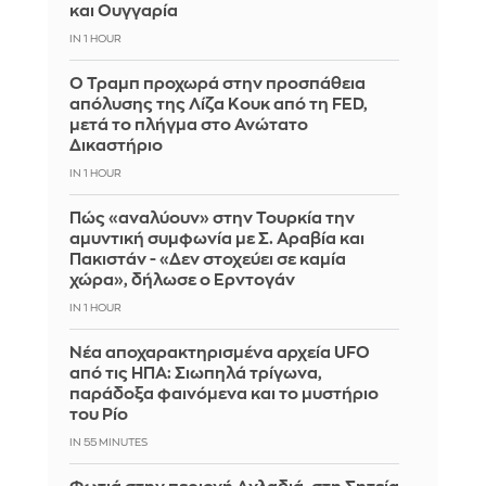
και Ουγγαρία
IN 1 HOUR
Ο Τραμπ προχωρά στην προσπάθεια
απόλυσης της Λίζα Κουκ από τη FED,
μετά το πλήγμα στο Ανώτατο
Δικαστήριο
IN 1 HOUR
Πώς «αναλύουν» στην Τουρκία την
αμυντική συμφωνία με Σ. Αραβία και
Πακιστάν - «Δεν στοχεύει σε καμία
χώρα», δήλωσε ο Ερντογάν
IN 1 HOUR
Νέα αποχαρακτηρισμένα αρχεία UFO
από τις ΗΠΑ: Σιωπηλά τρίγωνα,
παράδοξα φαινόμενα και το μυστήριο
του Ρίο
IN 55 MINUTES