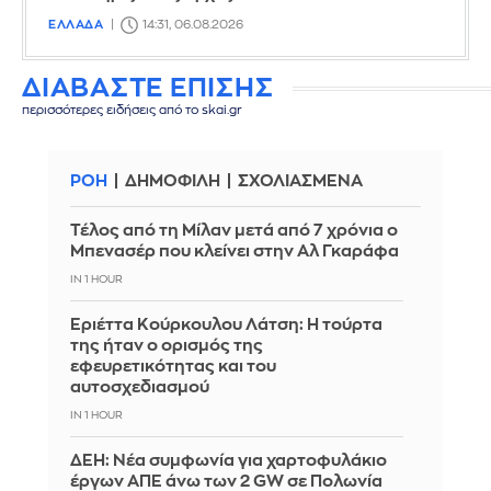
ΕΛΛΑΔΑ
14:31, 06.08.2026
ΔΙΑΒΑΣΤΕ ΕΠΙΣΗΣ
περισσότερες ειδήσεις από το skai.gr
ΡΟΗ
ΔΗΜΟΦΙΛΗ
ΣΧΟΛΙΑΣΜΕΝΑ
Τέλος από τη Μίλαν μετά από 7 χρόνια ο
Μπενασέρ που κλείνει στην Αλ Γκαράφα
IN 1 HOUR
Εριέττα Κούρκουλου Λάτση: Η τούρτα
της ήταν ο ορισμός της
εφευρετικότητας και του
αυτοσχεδιασμού
IN 1 HOUR
ΔΕΗ: Νέα συμφωνία για χαρτοφυλάκιο
έργων ΑΠΕ άνω των 2 GW σε Πολωνία