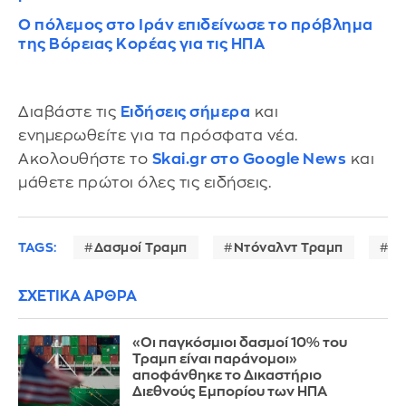
Ο πόλεμος στο Ιράν επιδείνωσε το πρόβλημα
της Βόρειας Κορέας για τις ΗΠΑ
Διαβάστε τις
Ειδήσεις σήμερα
και
ενημερωθείτε για τα πρόσφατα νέα.
Ακολουθήστε το
Skai.gr στο Google News
και
μάθετε πρώτοι όλες τις ειδήσεις.
TAGS:
Δασμοί Τραμπ
Ντόναλντ Τραμπ
Δι
ΣΧΕΤΙΚΑ ΑΡΘΡΑ
«Οι παγκόσμιοι δασμοί 10% του
Τραμπ είναι παράνομοι»
αποφάνθηκε το Δικαστήριο
Διεθνούς Εμπορίου των ΗΠΑ