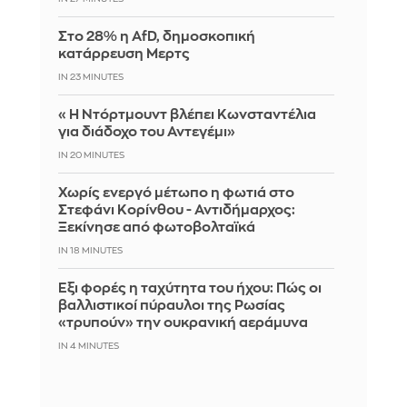
Στο 28% η AfD, δημοσκοπική
κατάρρευση Μερτς
IN 23 MINUTES
«Η Ντόρτμουντ βλέπει Κωνσταντέλια
για διάδοχο του Αντεγέμι»
IN 20 MINUTES
Χωρίς ενεργό μέτωπο η φωτιά στο
Στεφάνι Κορίνθου - Αντιδήμαρχος:
Ξεκίνησε από φωτοβολταϊκά
IN 18 MINUTES
Έξι φορές η ταχύτητα του ήχου: Πώς οι
βαλλιστικοί πύραυλοι της Ρωσίας
«τρυπούν» την ουκρανική αεράμυνα
IN 4 MINUTES