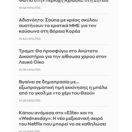
Φωτιά στην περιοχή Αχλαδιά, στη Σητεία
IN 54 MINUTES
Αδιανόητο: Σούπα με κρέας σκύλου
συστήνουν τα κρατικά ΜΜΕ για τον
καύσωνα στη Βόρεια Κορέα
IN 44 MINUTES
Τραμπ: Θα προσφύγω στο Ανώτατο
Δικαστήριο για την αίθουσα χορού στον
Λευκό Οίκο
IN 38 MINUTES
Βγαίνει σε δημοπρασία με...
εξωπραγματική τιμή εκκίνησης η μπάλα
από το γκολ με «το χέρι του Θεού»
IN 29 MINUTES
Κάπου ανάμεσα στο «Elite» και το
«Wednesday»: Η νέα μεξικανική σειρά
του Netflix που μπορεί να σε καθηλώσει
IN 27 MINUTES