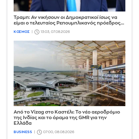
Τραμπ: Αν νικήσουν οι Δημοκρατικοί ίσως να
είμαι ο τελευταίος Ρεπουμπλικανός πρόεδρος…
ΚΟΣΜΟΣ
13:03, 07.08.2026
Από το Vizag στο Καστέλι: Το νέο αεροδρόμιο
της Ινδίας και το όραμα της GMR για την
Ελλάδα
BUSINESS
07:00, 08.08.2026