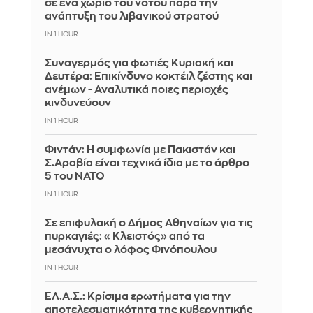
σε ένα χωριό του νότου παρά την
ανάπτυξη του λιβανικού στρατού
IN 1 HOUR
Συναγερμός για φωτιές Κυριακή και
Δευτέρα: Επικίνδυνο κοκτέιλ ζέστης και
ανέμων - Αναλυτικά ποιες περιοχές
κινδυνεύουν
IN 1 HOUR
Φιντάν: Η συμφωνία με Πακιστάν και
Σ.Αραβία είναι τεχνικά ίδια με το άρθρο
5 του ΝΑΤΟ
IN 1 HOUR
Σε επιφυλακή ο Δήμος Αθηναίων για τις
πυρκαγιές: «Κλειστός» από τα
μεσάνυχτα ο λόφος Φινόπουλου
IN 1 HOUR
ΕΛ.Α.Σ.: Κρίσιμα ερωτήματα για την
αποτελεσματικότητα της κυβερνητικής