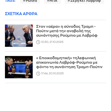
TAGS:
Ρωσία
ΗΠΑ
Σεργκέι Λαβρόφ
ΣΧΕΤΙΚΑ ΑΡΘΡΑ
Στον «αέρα» η σύνοδος Τραμπ -
Πούτιν μετά την αναβολή της
συνάντησης Ρούμπιο με Λαβρόφ
10:30, 21.10.2025
«Εποικοδομητική» τηλεφωνική
επικοινωνία Λαβρόφ-Ρούμπιο με
φόντο τη συνάντηση Τραμπ-Πούτιν
17:44, 20.10.2025