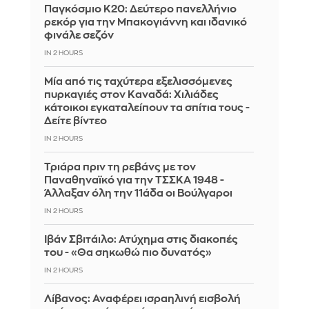
Παγκόσμιο Κ20: Δεύτερο πανελλήνιο
ρεκόρ για την Μπακογιάννη και ιδανικό
φινάλε σεζόν
IN 2 HOURS
Μία από τις ταχύτερα εξελισσόμενες
πυρκαγιές στον Καναδά: Χιλιάδες
κάτοικοι εγκαταλείπουν τα σπίτια τους -
Δείτε βίντεο
IN 2 HOURS
Τριάρα πριν τη ρεβάνς με τον
Παναθηναϊκό για την ΤΣΣΚΑ 1948 -
Άλλαξαν όλη την 11άδα οι Βούλγαροι
IN 2 HOURS
Ιβάν Σβιτάιλο: Ατύχημα στις διακοπές
του - «Θα σηκωθώ πιο δυνατός»
IN 2 HOURS
Λίβανος: Αναφέρει ισραηλινή εισβολή