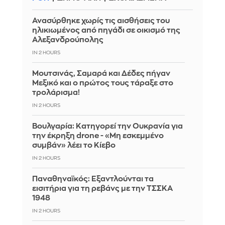
Ανασύρθηκε χωρίς τις αισθήσεις του
ηλικιωμένος από πηγάδι σε οικισμό της
Αλεξανδρούπολης
IN 2 HOURS
Μουτσινάς, Σαμαρά και Δέδες πήγαν
Μεξικό και ο πρώτος τους τάραξε στο
τρολάρισμα!
IN 2 HOURS
Βουλγαρία: Κατηγορεί την Ουκρανία για
την έκρηξη drone - «Μη εσκεμμένο
συμβάν» λέει το Κίεβο
IN 2 HOURS
Παναθηναϊκός: Εξαντλούνται τα
εισιτήρια για τη ρεβάνς με την ΤΣΣΚΑ
1948
IN 2 HOURS