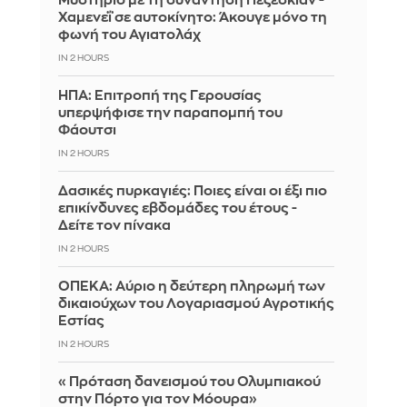
Μυστήριο με τη συνάντηση Πεζεσκιάν -
Χαμενεΐ σε αυτοκίνητο: Άκουγε μόνο τη
φωνή του Αγιατολάχ
IN 2 HOURS
ΗΠΑ: Επιτροπή της Γερουσίας
υπερψήφισε την παραπομπή του
Φάουτσι
IN 2 HOURS
Δασικές πυρκαγιές: Ποιες είναι οι έξι πιο
επικίνδυνες εβδομάδες του έτους -
Δείτε τον πίνακα
IN 2 HOURS
ΟΠΕΚΑ: Αύριο η δεύτερη πληρωμή των
δικαιούχων του Λογαριασμού Αγροτικής
Εστίας
IN 2 HOURS
«Πρόταση δανεισμού του Ολυμπιακού
στην Πόρτο για τον Μόουρα»