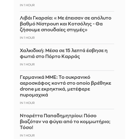
IN 1 HOUR
Λιβάι Γκαρσία: «Με έπεισαν σε απόλυτο
βαθμό Νίστρουπ και Κοτσόλης - Θα
ζήσουμε σπουδαίες στιγμές»
IN 1 HOUR
Χαλκιδική: Μέσα σε 15 λεπτά έσβησε η
φωτιά στο Πόρτο Καρράς
IN 1 HOUR
Γερμανικά ΜΜΕ: Το ουκρανικό
αεροσκάφος κοντά στο οποίο βρέθηκε
drone με εκρηκτικά, μετέφερε
πυρομαχικά
IN 1 HOUR
Ντορέττα Παπαδημητρίου: Πόσο
βιαζόταν να φύγει από το κομμωτήριο;
Τόσο!
IN 1 HOUR