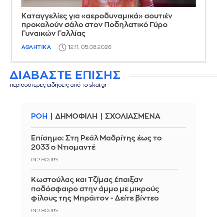
Καταγγελίες για «αεροδυναμικά» σουτιέν
προκαλούν σάλο στον Ποδηλατικό Γύρο
Γυναικών Γαλλίας
ΑΘΛΗΤΙΚΑ
12:11, 05.08.2026
ΔΙΑΒΑΣΤΕ ΕΠΙΣΗΣ
περισσότερες ειδήσεις από το skai.gr
ΡΟΗ
ΔΗΜΟΦΙΛΗ
ΣΧΟΛΙΑΣΜΕΝΑ
Επίσημο: Στη Ρεάλ Μαδρίτης έως το
2033 ο Ντιομαντέ
IN 2 HOURS
Κωστούλας και Τζίμας έπαιξαν
ποδόσφαιρο στην άμμο με μικρούς
φίλους της Μπράιτον - Δείτε βίντεο
IN 2 HOURS