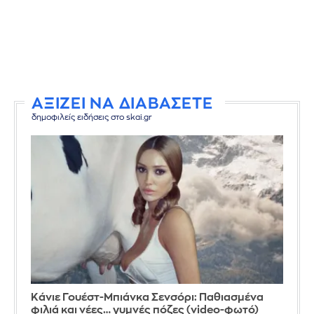
ΑΞΙΖΕΙ ΝΑ ΔΙΑΒΑΣΕΤΕ
δημοφιλείς ειδήσεις στο skai.gr
Κάνιε Γουέστ-Μπιάνκα Σενσόρι: Παθιασμένα
φιλιά και νέες… γυμνές πόζες (video-φωτό)