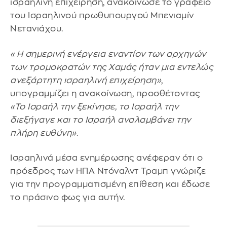
ισραηλινή επιχείρηση, ανακοίνωσε το γραφείο
του Ισραηλινού πρωθυπουργού Μπενιαμίν
Νετανιάχου.
«Η σημερινή ενέργεια εναντίον των αρχηγών
των τρομοκρατών της Χαμάς ήταν μια εντελώς
ανεξάρτητη ισραηλινή επιχείρηση»
,
υπογραμμίζει η ανακοίνωση, προσθέτοντας
«Το Ισραήλ την ξεκίνησε, το Ισραήλ την
διεξήγαγε και το Ισραήλ αναλαμβάνει την
πλήρη ευθύνη»
.
Ισραηλινά μέσα ενημέρωσης ανέφεραν ότι ο
πρόεδρος των ΗΠΑ Ντόναλντ Τραμπ γνώριζε
για την προγραμματισμένη επίθεση και έδωσε
το πράσινο φως για αυτήν.