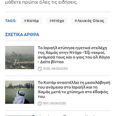
μάθετε πρώτοι όλες τις ειδήσεις.
TAGS:
Κατάρ
Ντόχα
Λευκός Οίκος
ΣΧΕΤΙΚΑ ΑΡΘΡΑ
Το Ισραήλ κτύπησε ηγετικά στελέχη
της Χαμάς στην Ντόχα - Έξι νεκροί,
ανάμεσά τους και ο γιος του αλ Χάγια
- Δείτε βίντεο
15:55, 09.09.2025
Το Κατάρ αναστέλλει τη μεσολάβησή
του ανάμεσα στο Ισραήλ και τη
Χαμάς μετά το χτύπημα στο έδαφός
του
18:11, 09.09.2025