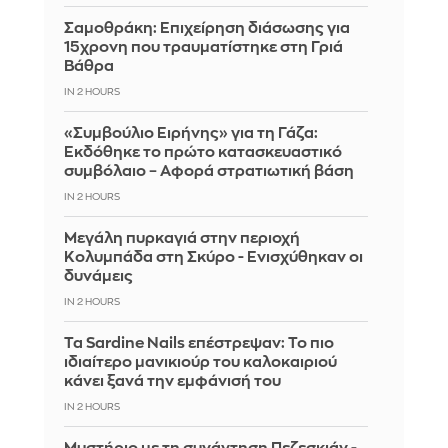
Σαμοθράκη: Επιχείρηση διάσωσης για
15χρονη που τραυματίστηκε στη Γριά
Βάθρα
IN 2 HOURS
«Συμβούλιο Ειρήνης» για τη Γάζα:
Εκδόθηκε το πρώτο κατασκευαστικό
συμβόλαιο – Αφορά στρατιωτική βάση
IN 2 HOURS
Μεγάλη πυρκαγιά στην περιοχή
Κολυμπάδα στη Σκύρο - Ενισχύθηκαν οι
δυνάμεις
IN 2 HOURS
Τα Sardine Nails επέστρεψαν: Το πιο
ιδιαίτερο μανικιούρ του καλοκαιριού
κάνει ξανά την εμφάνισή του
IN 2 HOURS