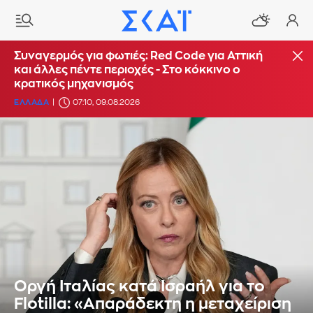
Συναγερμός για φωτιές: Red Code για Αττική
και άλλες πέντε περιοχές - Στο κόκκινο ο
κρατικός μηχανισμός
ΕΛΛΑΔΑ
07:10, 09.08.2026
Οργή Ιταλίας κατά Ισραήλ για το
Flotilla: «Απαράδεκτη η μεταχείριση