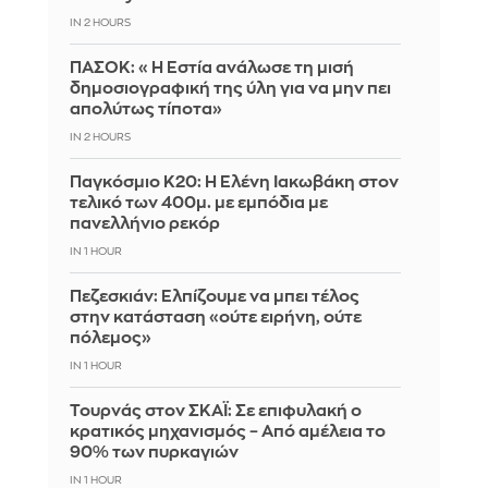
IN 2 HOURS
ΠΑΣΟΚ: «Η Εστία ανάλωσε τη μισή
δημοσιογραφική της ύλη για να μην πει
απολύτως τίποτα»
IN 2 HOURS
Παγκόσμιο Κ20: Η Ελένη Ιακωβάκη στον
τελικό των 400μ. με εμπόδια με
πανελλήνιο ρεκόρ
IN 1 HOUR
Πεζεσκιάν: Ελπίζουμε να μπει τέλος
στην κατάσταση «ούτε ειρήνη, ούτε
πόλεμος»
IN 1 HOUR
Τουρνάς στον ΣΚΑΪ: Σε επιφυλακή ο
κρατικός μηχανισμός – Από αμέλεια το
90% των πυρκαγιών
IN 1 HOUR