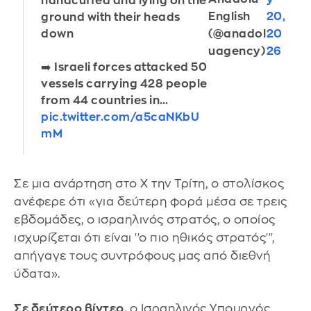
handcuffed and lying on the
English
20,
ground with their heads
(@anadol
20
down
uagency)
26
➡️ Israeli forces attacked 50
vessels carrying 428 people
from 44 countries in…
pic.twitter.com/a5caNKbU
mM
Σε μια ανάρτηση στο X την Τρίτη, ο στολίσκος
ανέφερε ότι «για δεύτερη φορά μέσα σε τρεις
εβδομάδες, ο ισραηλινός στρατός, ο οποίος
ισχυρίζεται ότι είναι ''ο πιο ηθικός στρατός''',
απήγαγε τους συντρόφους μας από διεθνή
ύδατα».
Σε δεύτερο βίντεο,
ο Ισραηλινός Υπουργός