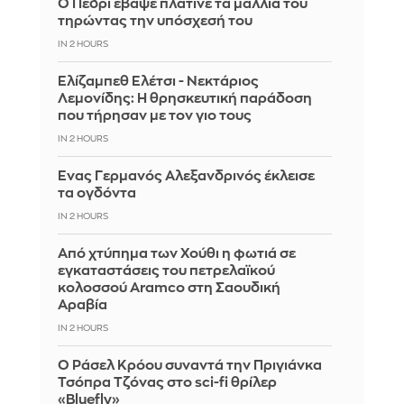
Ο Πέδρι έβαψε πλατινέ τα μαλλιά του
τηρώντας την υπόσχεσή του
IN 2 HOURS
Ελίζαμπεθ Ελέτσι - Νεκτάριος
Λεμονίδης: Η θρησκευτική παράδοση
που τήρησαν με τον γιο τους
IN 2 HOURS
Ένας Γερμανός Αλεξανδρινός έκλεισε
τα ογδόντα
IN 2 HOURS
Από χτύπημα των Χούθι η φωτιά σε
εγκαταστάσεις του πετρελαϊκού
κολοσσού Aramco στη Σαουδική
Αραβία
IN 2 HOURS
Ο Ράσελ Κρόου συναντά την Πριγιάνκα
Τσόπρα Τζόνας στο sci-fi θρίλερ
«Bluefly»