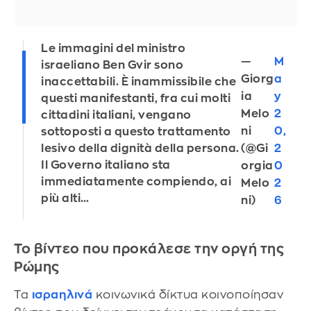
Le immagini del ministro
—
M
israeliano Ben Gvir sono
Giorg
a
inaccettabili. È inammissibile che
ia
y
questi manifestanti, fra cui molti
Melo
2
cittadini italiani, vengano
ni
0,
sottoposti a questo trattamento
(@Gi
2
lesivo della dignità della persona.
Il Governo italiano sta
orgia
0
immediatamente compiendo, ai
Melo
2
più alti…
ni)
6
Το βίντεο που προκάλεσε την οργή της
Ρώμης
Τα
ισραηλινά
κοινωνικά δίκτυα κοινοποίησαν