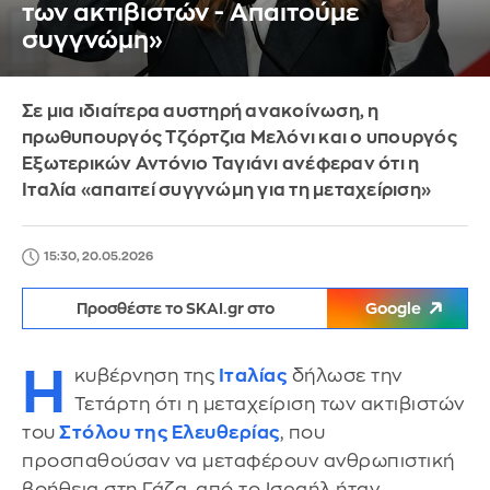
των ακτιβιστών - Απαιτούμε
συγγνώμη»
Σε μια ιδιαίτερα αυστηρή ανακοίνωση, η
πρωθυπουργός Τζόρτζια Μελόνι και ο υπουργός
Εξωτερικών Αντόνιο Ταγιάνι ανέφεραν ότι η
Ιταλία «απαιτεί συγγνώμη για τη μεταχείριση»
15:30, 20.05.2026
Προσθέστε το SKAI.gr στο
Google
Η
κυβέρνηση της
Ιταλίας
δήλωσε την
Τετάρτη ότι η μεταχείριση των ακτιβιστών
του
Στόλου της Ελευθερίας
, που
προσπαθούσαν να μεταφέρουν ανθρωπιστική
βοήθεια στη Γάζα, από το Ισραήλ ήταν