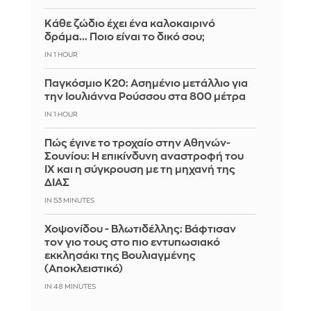
Κάθε ζώδιο έχει ένα καλοκαιρινό
δράμα... Ποιο είναι το δικό σου;
IN 1 HOUR
Παγκόσμιο Κ20: Ασημένιο μετάλλιο για
την Ιουλιάννα Ρούσσου στα 800 μέτρα
IN 1 HOUR
Πώς έγινε το τροχαίο στην Αθηνών-
Σουνίου: Η επικίνδυνη αναστροφή του
ΙΧ και η σύγκρουση με τη μηχανή της
ΔΙΑΣ
IN 53 MINUTES
Χοψονίδου - Βλωτιδέλλης: Βάφτισαν
τον γιο τους στο πιο εντυπωσιακό
εκκλησάκι της Βουλιαγμένης
(Αποκλειστικό)
IN 48 MINUTES