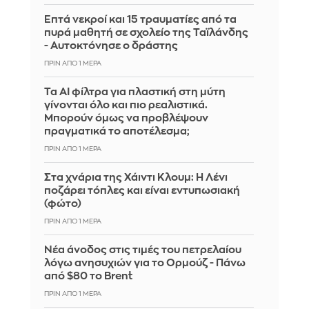
Επτά νεκροί και 15 τραυματίες από τα
πυρά μαθητή σε σχολείο της Ταϊλάνδης
- Αυτοκτόνησε ο δράστης
ΠΡΙΝ ΑΠΌ 1 ΜΈΡΑ
Τα AI φίλτρα για πλαστική στη μύτη
γίνονται όλο και πιο ρεαλιστικά.
Μπορούν όμως να προβλέψουν
πραγματικά το αποτέλεσμα;
ΠΡΙΝ ΑΠΌ 1 ΜΈΡΑ
Στα χνάρια της Χάιντι Κλουμ: Η Λένι
ποζάρει τόπλες και είναι εντυπωσιακή
(φώτο)
ΠΡΙΝ ΑΠΌ 1 ΜΈΡΑ
Νέα άνοδος στις τιμές του πετρελαίου
λόγω ανησυχιών για το Ορμούζ - Πάνω
από $80 το Brent
ΠΡΙΝ ΑΠΌ 1 ΜΈΡΑ