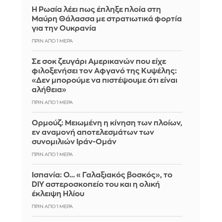
Η Ρωσία λέει πως έπληξε πλοία στη
Μαύρη Θάλασσα με στρατιωτικά φορτία
για την Ουκρανία
ΠΡΙΝ ΑΠΌ 1 ΜΈΡΑ
Σε σοκ ζευγάρι Αμερικανών που είχε
φιλοξενήσει τον Αφγανό της Κυψέλης:
«Δεν μπορούμε να πιστέψουμε ότι είναι
αλήθεια»
ΠΡΙΝ ΑΠΌ 1 ΜΈΡΑ
Ορμούζ: Μειωμένη η κίνηση των πλοίων,
εν αναμονή αποτελεσμάτων των
συνομιλιών Ιράν-Ομάν
ΠΡΙΝ ΑΠΌ 1 ΜΈΡΑ
Ισπανία: Ο… «Γαλαξιακός βοσκός», το
DIY αστεροσκοπείο του και η ολική
έκλειψη Ηλίου
ΠΡΙΝ ΑΠΌ 1 ΜΈΡΑ