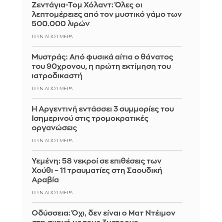
Ζεντάγια-Τομ Χόλαντ: Όλες οι
λεπτομέρειες από τον μυστικό γάμο των
500.000 λιρών
ΠΡΙΝ ΑΠΌ 1 ΜΈΡΑ
Μυστράς: Από φυσικά αίτια ο θάνατος
του 90χρονου, η πρώτη εκτίμηση του
ιατροδικαστή
ΠΡΙΝ ΑΠΌ 1 ΜΈΡΑ
Η Αργεντινή εντάσσει 3 συμμορίες του
Ισημερινού στις τρομοκρατικές
οργανώσεις
ΠΡΙΝ ΑΠΌ 1 ΜΈΡΑ
Υεμένη: 58 νεκροί σε επιθέσεις των
Χούθι – 11 τραυματίες στη Σαουδική
Αραβία
ΠΡΙΝ ΑΠΌ 1 ΜΈΡΑ
Οδύσσεια: Όχι, δεν είναι ο Ματ Ντέιμον