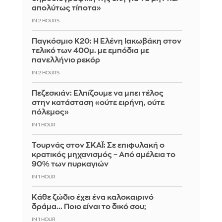
απολύτως τίποτα»
IN 2 HOURS
Παγκόσμιο Κ20: Η Ελένη Ιακωβάκη στον
τελικό των 400μ. με εμπόδια με
πανελλήνιο ρεκόρ
IN 2 HOURS
Πεζεσκιάν: Ελπίζουμε να μπει τέλος
στην κατάσταση «ούτε ειρήνη, ούτε
πόλεμος»
IN 1 HOUR
Τουρνάς στον ΣΚΑΪ: Σε επιφυλακή ο
κρατικός μηχανισμός – Από αμέλεια το
90% των πυρκαγιών
IN 1 HOUR
Κάθε ζώδιο έχει ένα καλοκαιρινό
δράμα... Ποιο είναι το δικό σου;
IN 1 HOUR