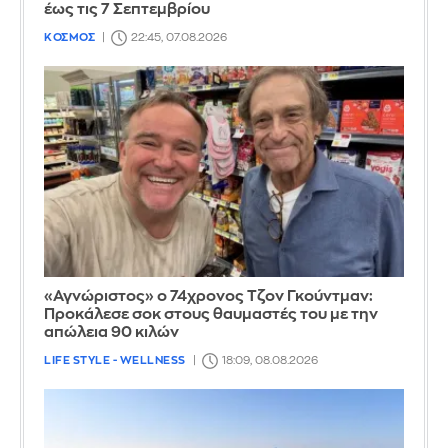
έως τις 7 Σεπτεμβρίου
ΚΟΣΜΟΣ
22:45, 07.08.2026
«Αγνώριστος» ο 74χρονος Τζον Γκούντμαν:
Προκάλεσε σοκ στους θαυμαστές του με την
απώλεια 90 κιλών
LIFE STYLE - WELLNESS
18:09, 08.08.2026