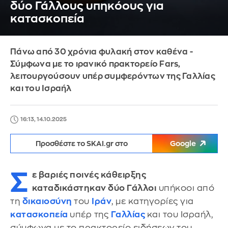
δύο Γάλλους υπηκόους για
κατασκοπεία
Πάνω από 30 χρόνια φυλακή στον καθένα -
Σύμφωνα με το ιρανικό πρακτορείο Fars,
λειτουργούσουν υπέρ συμφερόντων της Γαλλίας
και του Ισραήλ
16:13, 14.10.2025
Προσθέστε το SKAI.gr στο
Google
Σ
ε βαριές ποινές κάθειρξης
καταδικάστηκαν δύο Γάλλοι
υπήκοοι από
τη
δικαιοσύνη
του
Ιράν
, με κατηγορίες για
κατασκοπεία
υπέρ της
Γαλλίας
και του Ισραήλ,
σύμφωνα με το πρακτορείο ειδήσεων του