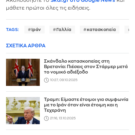
Ακολουθήστε το
Skai.gr στο Google News
και
μάθετε πρώτοι όλες τις ειδήσεις.
TAGS:
Ιράν
Γαλλία
κατασκοπεία
Δ
ΣΧΕΤΙΚΑ ΑΡΘΡΑ
Σκάνδαλο κατασκοπείας στη
Βρετανία: Πιέσεις στον Στάρμερ μετά
το νομικό αδιέξοδο
10:27, 09.10.2025
Τραμπ: Είμαστε έτοιμοι για συμφωνία
με το Ιράν όταν είναι έτοιμη και η
Τεχεράνη
21:16, 13.10.2025