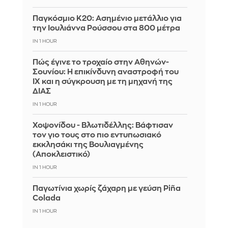
Παγκόσμιο Κ20: Ασημένιο μετάλλιο για
την Ιουλιάννα Ρούσσου στα 800 μέτρα
IN 1 HOUR
Πώς έγινε το τροχαίο στην Αθηνών-
Σουνίου: Η επικίνδυνη αναστροφή του
ΙΧ και η σύγκρουση με τη μηχανή της
ΔΙΑΣ
IN 1 HOUR
Χοψονίδου - Βλωτιδέλλης: Βάφτισαν
τον γιο τους στο πιο εντυπωσιακό
εκκλησάκι της Βουλιαγμένης
(Αποκλειστικό)
IN 1 HOUR
Παγωτίνια χωρίς ζάχαρη με γεύση Piña
Colada
IN 1 HOUR