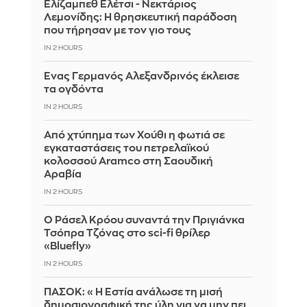
Ελίζαμπεθ Ελέτσι - Νεκτάριος
Λεμονίδης: Η θρησκευτική παράδοση
που τήρησαν με τον γιο τους
IN 2 HOURS
Ένας Γερμανός Αλεξανδρινός έκλεισε
τα ογδόντα
IN 2 HOURS
Από χτύπημα των Χούθι η φωτιά σε
εγκαταστάσεις του πετρελαϊκού
κολοσσού Aramco στη Σαουδική
Αραβία
IN 2 HOURS
Ο Ράσελ Κρόου συναντά την Πριγιάνκα
Τσόπρα Τζόνας στο sci-fi θρίλερ
«Bluefly»
IN 2 HOURS
ΠΑΣΟΚ: «Η Εστία ανάλωσε τη μισή
δημοσιογραφική της ύλη για να μην πει