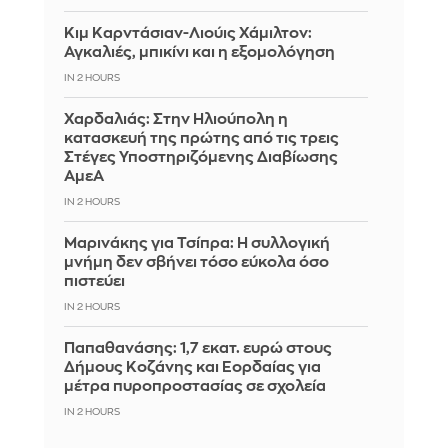
Κιμ Καρντάσιαν-Λιούις Χάμιλτον:
Αγκαλιές, μπικίνι και η εξομολόγηση
IN 2 HOURS
Χαρδαλιάς: Στην Ηλιούπολη η
κατασκευή της πρώτης από τις τρεις
Στέγες Υποστηριζόμενης Διαβίωσης
ΑμεΑ
IN 2 HOURS
Μαρινάκης για Τσίπρα: Η συλλογική
μνήμη δεν σβήνει τόσο εύκολα όσο
πιστεύει
IN 2 HOURS
Παπαθανάσης: 1,7 εκατ. ευρώ στους
Δήμους Κοζάνης και Εορδαίας για
μέτρα πυροπροστασίας σε σχολεία
IN 2 HOURS