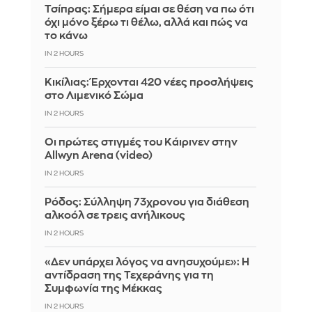
Τσίπρας: Σήμερα είμαι σε θέση να πω ότι
όχι μόνο ξέρω τι θέλω, αλλά και πώς να
το κάνω
IN 2 HOURS
Κικίλιας: Έρχονται 420 νέες προσλήψεις
στο Λιμενικό Σώμα
IN 2 HOURS
Οι πρώτες στιγμές του Κάιρινεν στην
Allwyn Arena (video)
IN 2 HOURS
Ρόδος: Σύλληψη 73χρονου για διάθεση
αλκοόλ σε τρεις ανήλικους
IN 2 HOURS
«Δεν υπάρχει λόγος να ανησυχούμε»: Η
αντίδραση της Τεχεράνης για τη
Συμφωνία της Μέκκας
IN 2 HOURS