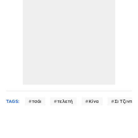
TAGS:
τσάι
τελετή
Κίνα
Σι Τζινπίν