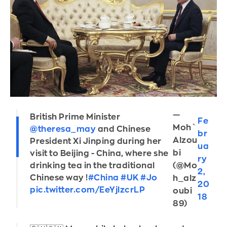
—
British Prime Minister
Fe
Moh`
@theresa_may
and Chinese
br
Alzou
President Xi Jinping during her
ua
bi
visit to Beijing - China, where she
ry
(@Mo
drinking tea in the traditional
2,
Chinese way !
#China
#UK
#Jo
h_alz
20
pic.twitter.com/EeYjlzcrLP
oubi
18
89)