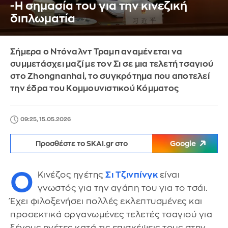
-Η σημασία του για την κινεζική
διπλωματία
Σήμερα ο Ντόναλντ Τραμπ αναμένεται να
συμμετάσχει μαζί με τον Σι σε μια τελετή τσαγιού
στο Zhongnanhai, το συγκρότημα που αποτελεί
την έδρα του Κομμουνιστικού Κόμματος
09:25, 15.05.2026
Προσθέστε το SKAI.gr στο
Google
Ο
Κινέζος ηγέτης
Σι Τζινπίνγκ
είναι
γνωστός για την αγάπη του για το τσάι.
Έχει φιλοξενήσει πολλές εκλεπτυσμένες και
προσεκτικά οργανωμένες τελετές τσαγιού για
ξένους ηγέτες κατά τις επισκέψεις τους στην