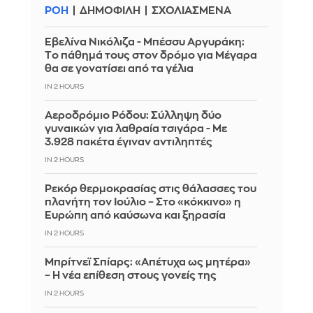
ΡΟΗ
ΔΗΜΟΦΙΛΗ
ΣΧΟΛΙΑΣΜΕΝΑ
Εβελίνα Νικόλιζα - Μπέσσυ Αργυράκη:
Tο πάθημά τους στον δρόμο για Μέγαρα
θα σε γονατίσει από τα γέλια
IN 2 HOURS
Αεροδρόμιο Ρόδου: Σύλληψη δύο
γυναικών για λαθραία τσιγάρα - Με
3.928 πακέτα έγιναν αντιληπτές
IN 2 HOURS
Ρεκόρ θερμοκρασίας στις θάλασσες του
πλανήτη τον Ιούλιο – Στο «κόκκινο» η
Ευρώπη από καύσωνα και ξηρασία
IN 2 HOURS
Μπρίτνεϊ Σπίαρς: «Απέτυχα ως μητέρα»
– Η νέα επίθεση στους γονείς της
IN 2 HOURS