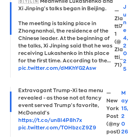
🇧🇾🇨🇳 Meanwhile Lukashenko and
J
Xi Jinping's talks began in Beijing.
—
u
Zla
n
The meeting is taking place in
tti7
e
Zhongnanhai, the residence of the
1
4,
Chinese leader. At the beginning of
(@
2
the talks, Xi Jinping said that he was
Zla
receiving Lukashenko in this place
0
tti_
for the first time. According to the…
2
71)
pic.twitter.com/dMKhYG2Asw
5
Extravagant Trump-Xi tea menu
—
M
revealed - as those not at fancy
New
ay
event served Trump's favorite,
York
15,
McDonald's
Post
2
https://t.co/un8I4P8h7x
(@ny
0
pic.twitter.com/TOHbzcZ9Z9
post)
26