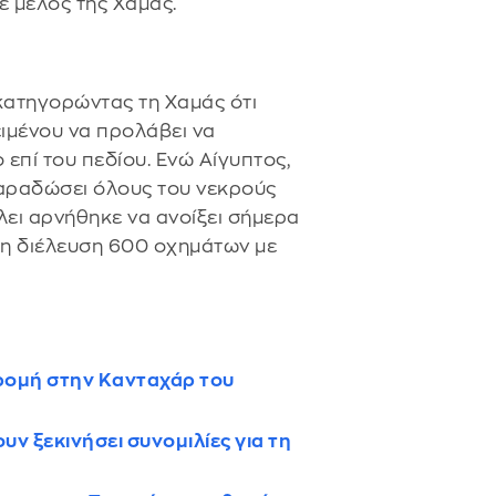
 μέλος της Χαμάς.
 κατηγορώντας τη Χαμάς ότι
ιμένου να προλάβει να
 επί του πεδίου. Ενώ Αίγυπτος,
παραδώσει όλους του νεκρούς
λει αρνήθηκε να ανοίξει σήμερα
 τη διέλευση 600 οχημάτων με
ρομή στην Κανταχάρ του
υν ξεκινήσει συνομιλίες για τη
α