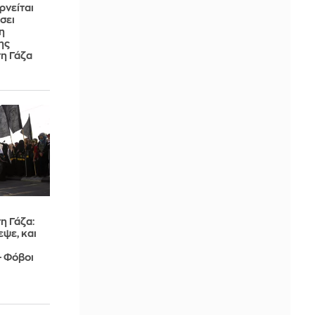
ρνείται
σει
η
ης
τη Γάζα
η Γάζα:
ψε, και
- Φόβοι