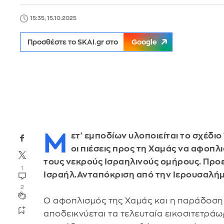
15:35, 15.10.2025
Προσθέστε το SKAI.gr στο
Google
Μ
ετ' εμποδίων υλοποιείται το σχέδιο
οι πιέσεις προς τη Χαμάς να αφοπλ
τους νεκρούς Ισραηλινούς ομήρους. Προε
1
Ισραήλ.Ανταπόκριση από την Ιερουσαλή
2
Ο αφοπλισμός της Χαμάς και η παράδοσ
αποδεικνύεται τα τελευταία εικοσιτετρά