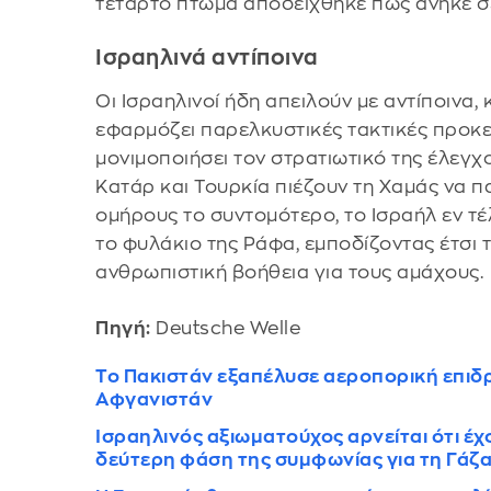
τέταρτο πτώμα αποδείχθηκε πως ανήκε σε
Ισραηλινά αντίποινα
Οι Ισραηλινοί ήδη απειλούν με αντίποινα,
εφαρμόζει παρελκυστικές τακτικές προκε
μονιμοποιήσει τον στρατιωτικό της έλεγχο
Κατάρ και Τουρκία πιέζουν τη Χαμάς να 
ομήρους το συντομότερο, το Ισραήλ εν τέ
το φυλάκιο της Ράφα, εμποδίζοντας έτσι
ανθρωπιστική βοήθεια για τους αμάχους.
Πηγή:
Deutsche Welle
Το Πακιστάν εξαπέλυσε αεροπορική επιδ
Αφγανιστάν
Ισραηλινός αξιωματούχος αρνείται ότι έχο
δεύτερη φάση της συμφωνίας για τη Γάζ