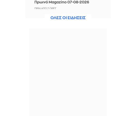
Πρωινό Magazino 07-08-2026
ΠΡΙΝ ΑΠΌ 7 ΏΡΕΣ
ΟΛΕΣ ΟΙ ΕΙΔΗΣΕΙΣ
Αργεντινή: Επεισόδια στο τέλος
μαζικής κινητοποίησης στο
Μπουένος Άιρες
ΠΡΙΝ ΑΠΌ 7 ΏΡΕΣ
Προφυλακίστηκαν ο δήμαρχος και
άλλοι δύο για τη μεγάλη φωτιά στη
Βοιωτία
ΠΡΙΝ ΑΠΌ 7 ΏΡΕΣ
Σκληρή στάση του Ιράν στο Ορμούζ -
Εγκλωβισμένος σε «παγίδα
κλιμάκωσης» ο Τραμπ θέλει
«συμβολική νίκη»
ΠΡΙΝ ΑΠΌ 7 ΏΡΕΣ
Στους 38 βαθμούς σκαρφαλώνει η
θερμοκρασία σήμερα - Μέχρι 6
Μποφόρ στο Αιγαίο