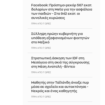
Facebook: Πρόστιμο-ρεκόρ 567 εκατ.
δολαρίων στη Meta για την ασφάλεια
των παιδιών – Στα 942 εκατ. οι
συνολικές κυρώσεις
ΠΡΙΝ ΑΠΌ 7 ΏΡΕΣ
Σύλληψη πρώην κυβερνήτη για
υπόθεση εξαφανισμένων φοιτητών
στο Μεξικό
ΠΡΙΝ ΑΠΌ 7 ΏΡΕΣ
Στρατιωτική άσκηση των IDF στη
Μεσόγειο στη σκιά της σύγκρουσης
στη Μέση Ανατολή - Βίντεο
ΠΡΙΝ ΑΠΌ 7 ΏΡΕΣ
Μαθητής στην Ταϊλάνδη άνοιξε πυρ
μέσα σε σχολείο και αυτοκτόνησε -
Νεκρός και ένας καθηγητής
ΠΡΙΝ ΑΠΌ 7 ΏΡΕΣ