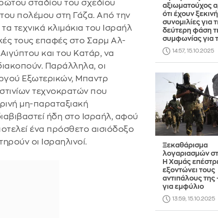
ρώτου σταδίου του σχεδίου
αξιωματούχος α
ότι έχουν ξεκινή
του πολέμου στη Γάζα. Από την
συνομιλίες για τ
 τα τεχνικά κλιμάκια του Ισραήλ
δεύτερη φάση τ
συμφωνίας για 
κές τους επαφές στο Σαρμ Αλ-
14:57, 15.10.2025
 Αιγύπτου και του Κατάρ, να
διακοπούν. Παράλληλα, οι
ργού Εξωτερικών, Μπαντρ
ιστινίων τεχνοκρατών που
ρινή μη-παραταξιακή
διαβιβαστεί ήδη στο Ισραήλ, αφού
ποτελεί ένα πρόσθετο αισιόδοξο
ηρούν οι Ισραηλινοί.
Ξεκαθάρισμα
λογαριασμών στ
Η Χαμάς επέστρε
εξοντώνει τους
αντιπάλους της 
για εμφύλιο
13:59, 15.10.2025