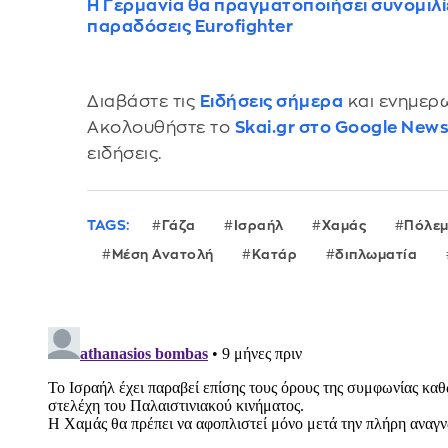
Η Γερμανία θα πραγματοποιήσει συνομιλίε
παραδόσεις Eurofighter
Διαβάστε τις
Ειδήσεις σήμερα
και ενημερω
Ακολουθήστε το
Skai.gr στο Google New
ειδήσεις.
TAGS:
Γάζα
Ισραήλ
Χαμάς
Πόλεμ
Μέση Ανατολή
Κατάρ
διπλωματία