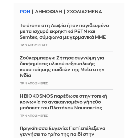
ΡΟΗ
ΔΗΜΟΦΙΛΗ
ΣΧΟΛΙΑΣΜΕΝΑ
Το drone στη Λειψία ήταν παγιδευμένο
με τα ισχυρά εκρηκτικά PETN και
Semtex, σύμφωνα με γερμανικά ΜΜΕ
ΠΡΙΝ ΑΠΌ 2 ΜΈΡΕΣ
Ζούκερμπεργκ: Ζήτησε συγνώμη για
διαφημίσεις υλικού σεξουαλικής
κακοποίησης παιδιών της Meta στην
Ινδία
ΠΡΙΝ ΑΠΌ 2 ΜΈΡΕΣ
Η BIOKOSMOS παρέδωσε στην τοπική
κοινωνία το ανακαινισμένο γήπεδο
μπάσκετ του Πλατάνου Ναυπακτίας
ΠΡΙΝ ΑΠΌ 2 ΜΈΡΕΣ
Πριγκίπισσα Ευγενία: Γιατί επέλεξε να
γεννήσει το τρίτο της παιδί στην