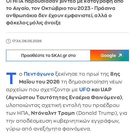
Οι ΗΠΑ παρουσίασαν βίντεο με καταγραφή από
το Αιγαίο, τον Οκτώβριο του 2023 - Πράσινα
ανθρωπάκια δεν έχουν εμφανιστεί, αλλά ο
φάκελος μόλις άνοιξε
17:34, 08.05.2026
Προσθέστε το SKAI.gr στο
Google
Τ
ο
Πεντάγωνο
ξεκίνησε το πρωί της
8ης
Μαΐου του 2026
τη δημοσιοποίηση νέων
αρχείων που σχετίζονται με
UFO
και UAP
(Αγνώστου Ταυτότητας Εναέρια Φαινόμενα)
,
υλοποιώντας σχετική εντολή του προέδρου
των ΗΠΑ,
Ντόναλντ Τραμπ
(Donald Trump), για
την αποδέσμευση κυβερνητικών εγγράφων,
γύρω από ανεξήγητα φαινόμενα.