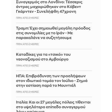
Συναγερμός στο Λονδίνο: Τέσσερις
άντρες μαχαιρώθηκαν στο Κόβεντ
Γκάρντεν - Συνελήφθη 47χρονη
ΠΡΙΝ ΑΠΌ 2 ΜΈΡΕΣ
Τραμπ: Έχει σημειωθεί μεγάλη πρόοδος
στις συνομιλίες με το Ιράν - Με
παρακαλάνε να συζητήσουμε
ΠΡΙΝ ΑΠΌ 2 ΜΈΡΕΣ
Καταδίκες για τα «τσικό» του
νεοναζισμού στο Αμβούργο
ΠΡΙΝ ΑΠΌ 2 ΜΈΡΕΣ
ΗΠΑ: Επιβράδυνση των προσλήψεων
στον ιδιωτικό τομέα τον Ιούλιο - Ζημιά
στην εστίαση παρά το Μουντιάλ
ΠΡΙΝ ΑΠΌ 2 ΜΈΡΕΣ
Ιταλία: Και οι 27 μεγάλες πόλεις τίθενται
στο υψηλότερο επίπεδο συναγερμού
λόγω καύσωνα