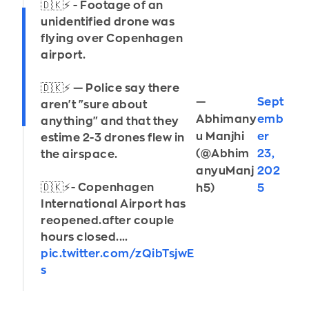
🇩🇰⚡️ - Footage of an
unidentified drone was
flying over Copenhagen
airport.
🇩🇰⚡️ — Police say there
—
Sept
aren't "sure about
Abhimany
emb
anything" and that they
u Manjhi
er
estime 2-3 drones flew in
(@Abhim
23,
the airspace.
anyuManj
202
🇩🇰⚡- Copenhagen
h5)
5
International Airport has
reopened.after couple
hours closed.…
pic.twitter.com/zQibTsjwE
s