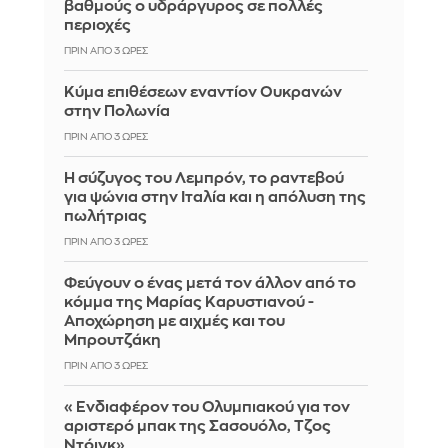
βαθμούς ο υδράργυρος σε πολλές
περιοχές
ΠΡΙΝ ΑΠΌ 3 ΏΡΕΣ
Κύμα επιθέσεων εναντίον Ουκρανών
στην Πολωνία
ΠΡΙΝ ΑΠΌ 3 ΏΡΕΣ
Η σύζυγος του Λεμπρόν, το ραντεβού
για ψώνια στην Ιταλία και η απόλυση της
πωλήτριας
ΠΡΙΝ ΑΠΌ 3 ΏΡΕΣ
Φεύγουν ο ένας μετά τον άλλον από το
κόμμα της Μαρίας Καρυστιανού -
Αποχώρηση με αιχμές και του
Μπρουτζάκη
ΠΡΙΝ ΑΠΌ 3 ΏΡΕΣ
«Ενδιαφέρον του Ολυμπιακού για τον
αριστερό μπακ της Σασουόλο, Τζος
Ντόιγκ»