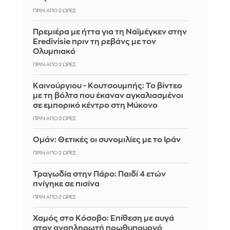
ΠΡΙΝ ΑΠΌ 2 ΏΡΕΣ
Πρεμιέρα με ήττα για τη Ναϊμέγκεν στην
Eredivisie πριν τη ρεβάνς με τον
Ολυμπιακό
ΠΡΙΝ ΑΠΌ 2 ΏΡΕΣ
Καινούργιου - Κουτσουμπής: Το βίντεο
με τη βόλτα που έκαναν αγκαλιασμένοι
σε εμπορικό κέντρο στη Μύκονο
ΠΡΙΝ ΑΠΌ 2 ΏΡΕΣ
Ομάν: Θετικές οι συνομιλίες με το Ιράν
ΠΡΙΝ ΑΠΌ 2 ΏΡΕΣ
Τραγωδία στην Πάρο: Παιδί 4 ετών
πνίγηκε σε πισίνα
ΠΡΙΝ ΑΠΌ 2 ΏΡΕΣ
Χαμός στο Κόσοβο: Επίθεση με αυγά
στον αναπληρωτή πρωθυπουργό