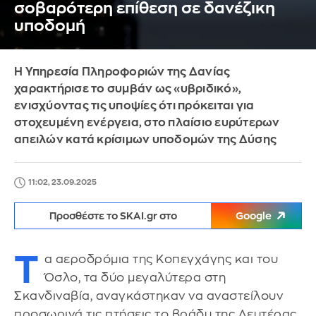
σοβαρότερη επίθεση σε δανέζικη
υποδομή
H Υπηρεσία Πληροφοριών της Δανίας
χαρακτήρισε το συμβάν ως «υβριδικό»,
ενισχύοντας τις υποψίες ότι πρόκειται για
στοχευμένη ενέργεια, στο πλαίσιο ευρύτερων
απειλών κατά κρίσιμων υποδομών της Δύσης
11:02, 23.09.2025
Προσθέστε το SKAI.gr στο
Google
Τ
α αεροδρόμια της Κοπεγχάγης και του
Όσλο, τα δύο μεγαλύτερα στη
Σκανδιναβία, αναγκάστηκαν να αναστείλουν
προσωρινά τις πτήσεις το βράδυ της Δευτέρας,