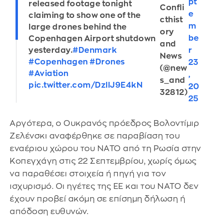
pt
released footage tonight
Confli
e
claiming to show one of the
cthist
m
large drones behind the
ory
be
Copenhagen Airport shutdown
and
r
yesterday.
#Denmark
News
#Copenhagen
#Drones
23
(@new
#Aviation
,
s_and
pic.twitter.com/DzllJ9E4kN
20
32812)
25
Αργότερα, ο Ουκρανός πρόεδρος Βολοντίμιρ
Ζελένσκι αναφέρθηκε σε παραβίαση του
εναέριου χώρου του ΝΑΤΟ από τη Ρωσία στην
Κοπεγχάγη στις 22 Σεπτεμβρίου, χωρίς όμως
να παραθέσει στοιχεία ή πηγή για τον
ισχυρισμό. Οι ηγέτες της ΕΕ και του ΝΑΤΟ δεν
έχουν προβεί ακόμη σε επίσημη δήλωση ή
απόδοση ευθυνών.