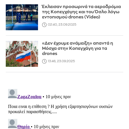
Έκλεισαν προσωρινά τα αεροδρόμια
της Κοπεγχάγης και του Όσλο λόγω
εντοπισμού drones (Video)
02:40, 23.09.2025
«Δεν έχουμε ανάμειξη» απαντά η
Μόσχα στην Κοπεγχάγη για τα
drones
13:46, 23.09.2025