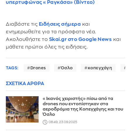
υπερτυφώνας «Ραγκάσα» (Βίντεο)
Διαβάστε τις
Ειδήσεις σήμερα
και
ενημερωθείτε για τα πρόσφατα νέα.
Ακολουθήστε το
Skai.gr στο Google News
και
μάθετε πρώτοι όλες τις ειδήσεις.
TAGS:
Drones
Όσλο
κοπεγχάγη
Δ
ΣΧΕΤΙΚΑ ΑΡΘΡΑ
«Ικανός χειριστής» πίσω από τα
drones που εντοπίστηκαν στα
αεροδρόμια της Κοπεγχάγης και του
Όσλο
08:49, 23.09.2025