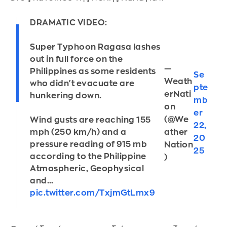
DRAMATIC VIDEO:
Super Typhoon Ragasa lashes
out in full force on the
—
Philippines as some residents
Se
Weath
who didn't evacuate are
pte
erNati
hunkering down.
mb
on
er
(@We
Wind gusts are reaching 155
22,
mph (250 km/h) and a
ather
20
pressure reading of 915 mb
Nation
25
according to the Philippine
)
Atmospheric, Geophysical
and…
pic.twitter.com/TxjmGtLmx9