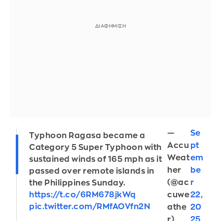
—
Se
Typhoon Ragasa became a
Accu
pt
Category 5 Super Typhoon with
Weat
em
sustained winds of 165 mph as it
her
be
passed over remote islands in
(@ac
r
the Philippines Sunday.
https://t.co/6RM678jkWq
cuwe
22,
pic.twitter.com/RMfAOVfn2N
athe
20
r)
25