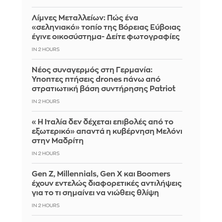
Λίμνες Μεταλλείων: Πώς ένα
«σεληνιακό» τοπίο της Βόρειας Εύβοιας
έγινε οικοσύστημα- Δείτε φωτογραφίες
IN 2 HOURS
Νέος συναγερμός στη Γερμανία:
Ύποπτες πτήσεις drones πάνω από
στρατιωτική βάση συντήρησης Patriot
IN 2 HOURS
«Η Ιταλία δεν δέχεται επιβολές από το
εξωτερικό» απαντά η κυβέρνηση Μελόνι
στην Μαδρίτη
IN 2 HOURS
Gen Z, Millennials, Gen X και Boomers
έχουν εντελώς διαφορετικές αντιλήψεις
για το τι σημαίνει να νιώθεις θλίψη
IN 2 HOURS