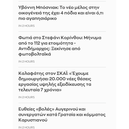
Υβόννη Μπόσνιακ: Το νέο μέλος στην
οικογένειά της έχει 4 πόδια και είναι ό,τι
πιο αγαπησιάρικο
IN 2 HOURS
Φωτιά στο Στεφάνι Κορίνθου: Μήνυμα
από το 112 για ετοιμότητα -
Αντιδήμαρχος: Ξεκίνησε από
φωτοβολταϊκά
IN 2 HOURS
Καλαφάτης στον ΣΚΑΪ: «Έχουμε
δημιουργήσει 20.000 νέες θέσεις
εργασίας υψηλής εξειδίκευσης τα
τελευταία 7 χρόνια»
IN 2 HOURS
Ευθείες «βολές» Αυγερινού και
συνεργατών κατά Γρατσία και κόμματος
Καρυστιανού
IN 2 HOURS