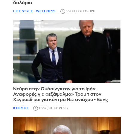
δολάρια
LIFE STYLE - WELLNESS
13:09, 06.08.2026
Νεύρα στην Ουάσινγκτον για το Ιράν;
Αναφορές για «εξάψαλμο» Τραμπ στον
Χέγκσεθ και για κόντρα Νετανιάχου - Βανς
ΚΟΣΜΟΣ
07:31, 06.08.2026