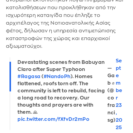
κατολισθήσεων που προκλήθηκαν από την
ισχυρότερη καταιγίδα που έπληξε το
αρχιπέλαγος της Νοτιοανατολικής Ασίας
φέτος, δήλωσαν η υπηρεσία αντιμετώπισης
καταστροφών της χώρας και επαρχιακοί
αξιωματούχοι.
Se
Devastating scenes from Babuyan
—
pt
Claro after Super Typhoon
Ga
e
#Ragasa
(
#NandoPh
). Homes
b ✊
m
flattened, roofs torn off. The
(@
be
community is left to rebuild, facing
co
r
a long road to recovery. Our
thoughts and prayers are with
fra
23
them. 🙏
nci
,
pic.twitter.com/fXfvDr2mPo
sg)
20
25