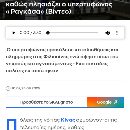
καθώς πλησιάζει ο υπερτυφώνας
«Ραγκάσα» (Βίντεο)
Ο υπερτυφώνας προκάλεσε κατολισθήσεις και
πλημμύρες στις Φιλιππίνες ενώ άφησε πίσω του
νεκρούς και αγνοούμενους - Εκατοντάδες
πολίτες εκτοπίστηκαν
10:07, 23.09.2025
Προσθέστε το SKAI.gr στο
Google
Π
όλεις της νότιας
Κίνας
οχυρώνονται τις
τελευταίες ημέρες, καθώς