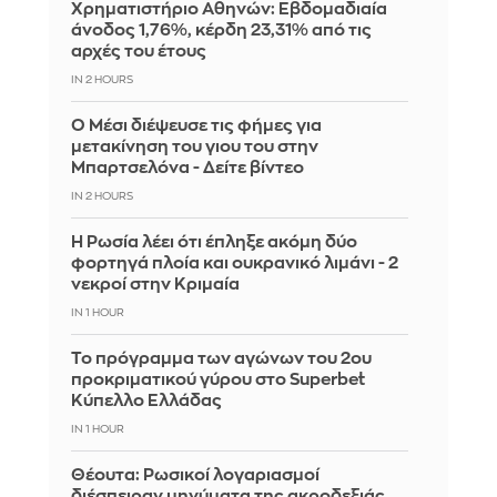
Χρηματιστήριο Αθηνών: Εβδομαδιαία
άνοδος 1,76%, κέρδη 23,31% από τις
αρχές του έτους
IN 2 HOURS
Ο Μέσι διέψευσε τις φήμες για
μετακίνηση του γιου του στην
Μπαρτσελόνα - Δείτε βίντεο
IN 2 HOURS
Η Ρωσία λέει ότι έπληξε ακόμη δύο
φορτηγά πλοία και ουκρανικό λιμάνι - 2
νεκροί στην Κριμαία
IN 1 HOUR
Το πρόγραμμα των αγώνων του 2ου
προκριματικού γύρου στο Superbet
Κύπελλο Ελλάδας
IN 1 HOUR
Θέουτα: Ρωσικοί λογαριασμοί
διέσπειραν μηνύματα της ακροδεξιάς