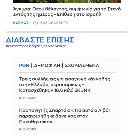
Άγκυρα: Θεού θέλοντος, συμφωνία για το Στενό
εντός της ημέρας - Επίθεση στο Ισραήλ
ΚΟΣΜΟΣ
13:23, 06.08.2026
ΔΙΑΒΑΣΤΕ ΕΠΙΣΗΣ
περισσότερες ειδήσεις από το skai.gr
ΡΟΗ
ΔΗΜΟΦΙΛΗ
ΣΧΟΛΙΑΣΜΕΝΑ
Τρεις συλλήψεις για εισαγωγή κάνναβης
στην Ελλάδα, αεροπορικώς -
Κατασχέθηκαν 18,6 κιλά SKUNK
IN 2 HOURS
Προπονητής Σπαρτάκ: «Για αυτό ο Λιβάι
παραχωρήθηκε δανεικός στον
Παναθηναϊκό»
IN 2 HOURS