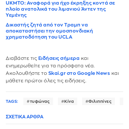
UKMTO: Αναφορά για ήχο έκρηξης κοντά σε
πλοίο ανατολικά του λιμανιού Άντεν της
Υεμένης
Δικαστής ζητά από τον Τραμπ να
αποκαταστήσει την ομοσπονδιακή
χρηματοδότηση του UCLA
Διαβάστε τις
Ειδήσεις σήμερα
και
ενημερωθείτε για τα πρόσφατα νέα.
Ακολουθήστε το
Skai.gr στο Google News
και
μάθετε πρώτοι όλες τις ειδήσεις.
TAGS:
τυφώνας
Κίνα
Φιλιππίνες
Χ
ΣΧΕΤΙΚΑ ΑΡΘΡΑ