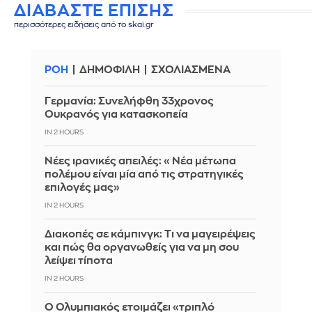
ΔΙΑΒΑΣΤΕ ΕΠΙΣΗΣ
περισσότερες ειδήσεις από το skai.gr
ΡΟΗ
ΔΗΜΟΦΙΛΗ
ΣΧΟΛΙΑΣΜΕΝΑ
Γερμανία: Συνελήφθη 33χρονος
Ουκρανός για κατασκοπεία
IN 2 HOURS
Νέες ιρανικές απειλές: «Νέα μέτωπα
πολέμου είναι μία από τις στρατηγικές
επιλογές μας»
IN 2 HOURS
Διακοπές σε κάμπινγκ: Τι να μαγειρέψεις
και πώς θα οργανωθείς για να μη σου
λείψει τίποτα
IN 2 HOURS
Ο Ολυμπιακός ετοιμάζει «τριπλό