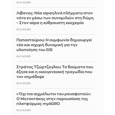
IN 2 HOURS
Λίβανος: Νέα ισραηλινά πλήγματα στον
νότο εν μέσω των συνομιλιών στη Ρώμη
– Στον αέρα η εύθραυστη εκεχειρία
IN 2 HOURS
Παπασταύρου: Η συμφωνία δημιουργεί
νέα και ισχυρή δυναμική για την
υλοποίηση του GSI
IN 2 HOURS
Στράτος Τζώρτζογλου: Τα θαύματα που
έζησε και η οικογενειακή τραγωδία που
τον σημάδεψε
IN 2 HOURS
«Όχι πια αιχμάλωτοι του ρουσφετιού»:
Ο Μητσοτάκης στην παρουσίαση της
πλατφόρμας myAGRO
IN 2 HOURS