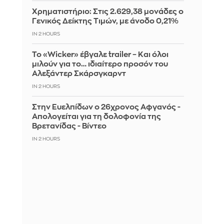
Χρηματιστήριο: Στις 2.629,38 μονάδες ο
Γενικός Δείκτης Τιμών, με άνοδο 0,21%
IN 2 HOURS
Το «Wicker» έβγαλε trailer – Και όλοι
μιλούν για το… ιδιαίτερο προσόν του
Αλεξάντερ Σκάρσγκαρντ
IN 2 HOURS
Στην Ευελπίδων ο 26χρονος Αφγανός -
Απολογείται για τη δολοφονία της
Βρετανίδας - Βίντεο
IN 2 HOURS