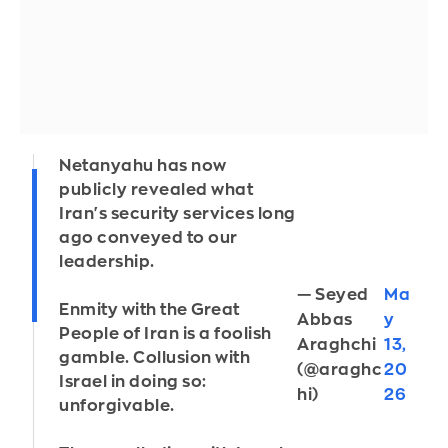
Netanyahu has now
publicly revealed what
Iran's security services long
ago conveyed to our
leadership.
— Seyed
Ma
Enmity with the Great
Abbas
y
People of Iran is a foolish
Araghchi
13,
gamble. Collusion with
(@araghc
20
Israel in doing so:
hi)
26
unforgivable.