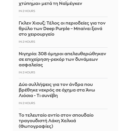
χτύπημα» μετά τη Ναϊμέγκεν
IN 2 HOURS
Γκλεν Χιουζ: Τέλος οι περιοδείες για τον
θρύλο των Deep Purple – Μπαίνει ξανά
στο χειρουργείο
IN 2 HOURS
Νιγηρία: 308 όμηροι απελευθερώθηκαν
σε επιχείρηση-ρεκόρ των δυνάμεων
ασφαλείας
IN 2 HOURS
Δύο συλλήψεις για τον άνδρα που
βρέθηκε νεκρός σε όχημα στα Άνω
Λιόσια - Τι συνέβη
IN 2 HOURS
Το τελευταίο αντίο στον σπουδαίο
τραγουδιστή Λάκη Χαλκιά
(Φωτογραφίες)