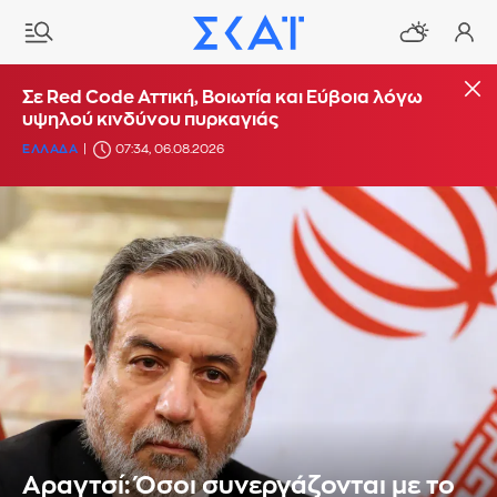
Σε Red Code Αττική, Βοιωτία και Εύβοια λόγω
υψηλού κινδύνου πυρκαγιάς
ΕΛΛΑΔΑ
07:34, 06.08.2026
Αραγτσί: Όσοι συνεργάζονται με το