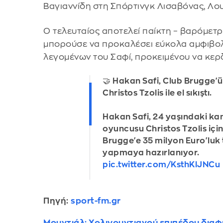
Βαγιαννίδη στη Σπόρτινγκ Λισαβόνας, Λο
Ο τελευταίος αποτελεί παίκτη – βαρόμετρο
μπορούσε να προκαλέσει εύκολα αμφιβολ
λεγομένων του Σαφί, προκειμένου να κερ
🤝 Hakan Safi, Club Brugge'ün
Christos Tzolis ile el sıkıştı.
Hakan Safi, 24 yaşındaki ka
oyuncusu Christos Tzolis içi
Brugge'e 35 milyon Euro'luk t
yapmaya hazırlanıyor.
pic.twitter.com/KsthKlJNCu
Πηγή:
sport-fm.gr
Μουντιάλ: Χολιγουντιανού επιπέδου διαφη