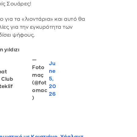
υίς Σουάρες!
 για τα «λιοντάρια» και αυτό θα
ίες για την εγκυρότητα των
δίσει ψήφους.
 yıldızı
—
Ju
Foto
ne
nat
maç
5,
n Club
(@fot
20
eklif
omac
26
)
μιστικό με Κριστιάνο, Χάαλαντ,