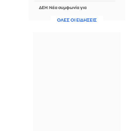
ΔΕΗ: Νέα συμφωνία για
χαρτοφυλάκιο έργων ΑΠΕ άνω των 2
GW σε Πολωνία και Ουγγαρία
ΟΛΕΣ ΟΙ ΕΙΔΗΣΕΙΣ
ΠΡΙΝ ΑΠΌ 14 ΏΡΕΣ
Ο Τραμπ προχωρά στην προσπάθεια
απόλυσης της Λίζα Κουκ από τη Fed,
μετά το πλήγμα στο Ανώτατο
Δικαστήριο
ΠΡΙΝ ΑΠΌ 14 ΏΡΕΣ
Πώς «αναλύουν» στην Τουρκία την
αμυντική συμφωνία με Σ. Αραβία και
Πακιστάν - «Δεν στοχεύει σε καμία
χώρα», δήλωσε ο Ερντογάν
ΠΡΙΝ ΑΠΌ 14 ΏΡΕΣ
Νέα αποχαρακτηρισμένα αρχεία UFO
από τις ΗΠΑ: Σιωπηλά τρίγωνα,
παράδοξα φαινόμενα και το
μυστήριο του Ρίο