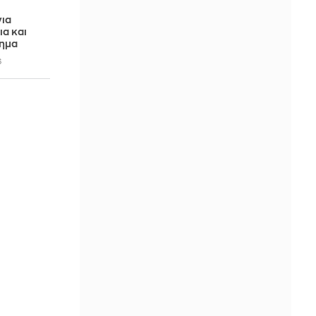
ια
ια και
χημα
6