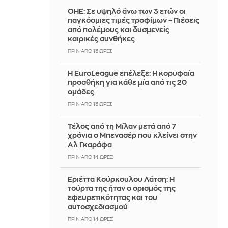
ΟΗΕ: Σε υψηλό άνω των 3 ετών οι
παγκόσμιες τιμές τροφίμων – Πιέσεις
από πολέμους και δυσμενείς
καιρικές συνθήκες
ΠΡΙΝ ΑΠΌ 13 ΏΡΕΣ
Η EuroLeague επέλεξε: Η κορυφαία
προσθήκη για κάθε μία από τις 20
ομάδες
ΠΡΙΝ ΑΠΌ 13 ΏΡΕΣ
Τέλος από τη Μίλαν μετά από 7
χρόνια ο Μπενασέρ που κλείνει στην
Αλ Γκαράφα
ΠΡΙΝ ΑΠΌ 14 ΏΡΕΣ
Εριέττα Κούρκουλου Λάτση: Η
τούρτα της ήταν ο ορισμός της
εφευρετικότητας και του
αυτοσχεδιασμού
ΠΡΙΝ ΑΠΌ 14 ΏΡΕΣ