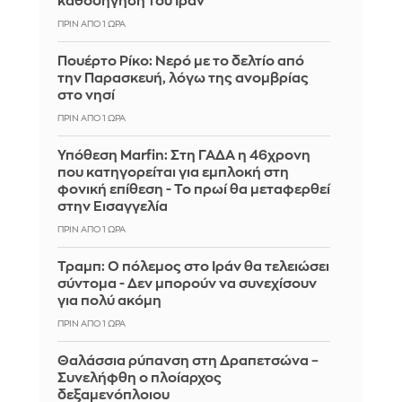
καθοδήγηση του Ιράν
ΠΡΙΝ ΑΠΌ 1 ΏΡΑ
Πουέρτο Ρίκο: Νερό με το δελτίο από
την Παρασκευή, λόγω της ανομβρίας
στο νησί
ΠΡΙΝ ΑΠΌ 1 ΏΡΑ
Υπόθεση Marfin: Στη ΓΑΔΑ η 46χρονη
που κατηγορείται για εμπλοκή στη
φονική επίθεση - Το πρωί θα μεταφερθεί
στην Εισαγγελία
ΠΡΙΝ ΑΠΌ 1 ΏΡΑ
Τραμπ: Ο πόλεμος στο Ιράν θα τελειώσει
σύντομα - Δεν μπορούν να συνεχίσουν
για πολύ ακόμη
ΠΡΙΝ ΑΠΌ 1 ΏΡΑ
Θαλάσσια ρύπανση στη Δραπετσώνα –
Συνελήφθη ο πλοίαρχος
δεξαμενόπλοιου