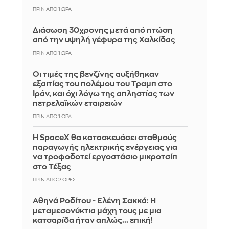
ΠΡΙΝ ΑΠΌ 1 ΏΡΑ
Διάσωση 30χρονης μετά από πτώση
από την υψηλή γέφυρα της Χαλκίδας
ΠΡΙΝ ΑΠΌ 1 ΏΡΑ
Οι τιμές της βενζίνης αυξήθηκαν
εξαιτίας του πολέμου του Τραμπ στο
Ιράν, και όχι λόγω της απληστίας των
πετρελαϊκών εταιρειών
ΠΡΙΝ ΑΠΌ 1 ΏΡΑ
Η SpaceX θα κατασκευάσει σταθμούς
παραγωγής ηλεκτρικής ενέργειας για
να τροφοδοτεί εργοστάσιο μικροτσίπ
στο Τέξας
ΠΡΙΝ ΑΠΌ 2 ΏΡΕΣ
Αθηνά Ροδίτου - Ελένη Σακκά: Η
μεταμεσονύκτια μάχη τους με μια
κατσαρίδα ήταν απλώς... επική!