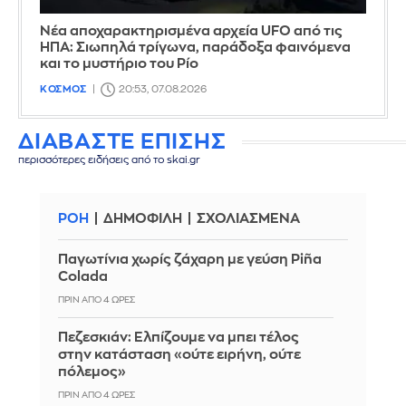
Νέα αποχαρακτηρισμένα αρχεία UFO από τις
ΗΠΑ: Σιωπηλά τρίγωνα, παράδοξα φαινόμενα
και το μυστήριο του Ρίο
ΚΟΣΜΟΣ
20:53, 07.08.2026
ΔΙΑΒΑΣΤΕ ΕΠΙΣΗΣ
περισσότερες ειδήσεις από το skai.gr
ΡΟΗ
ΔΗΜΟΦΙΛΗ
ΣΧΟΛΙΑΣΜΕΝΑ
Παγωτίνια χωρίς ζάχαρη με γεύση Piña
Colada
ΠΡΙΝ ΑΠΌ 4 ΏΡΕΣ
Πεζεσκιάν: Ελπίζουμε να μπει τέλος
στην κατάσταση «ούτε ειρήνη, ούτε
πόλεμος»
ΠΡΙΝ ΑΠΌ 4 ΏΡΕΣ