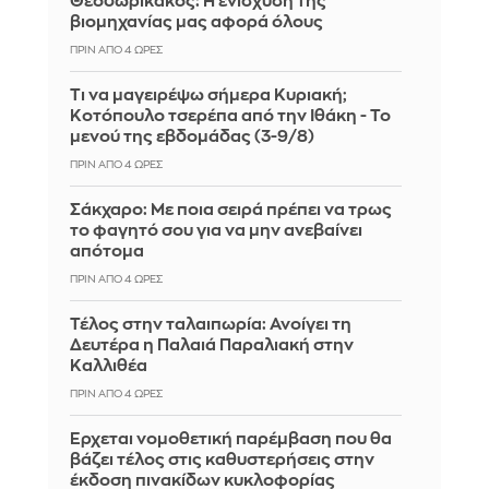
Θεοδωρικάκος: Η ενίσχυση της
βιομηχανίας μας αφορά όλους
ΠΡΙΝ ΑΠΌ 4 ΏΡΕΣ
Τι να μαγειρέψω σήμερα Κυριακή;
Κοτόπουλο τσερέπα από την Ιθάκη - Το
μενού της εβδομάδας (3-9/8)
ΠΡΙΝ ΑΠΌ 4 ΏΡΕΣ
Σάκχαρο: Με ποια σειρά πρέπει να τρως
το φαγητό σου για να μην ανεβαίνει
απότομα
ΠΡΙΝ ΑΠΌ 4 ΏΡΕΣ
Τέλος στην ταλαιπωρία: Ανοίγει τη
Δευτέρα η Παλαιά Παραλιακή στην
Καλλιθέα
ΠΡΙΝ ΑΠΌ 4 ΏΡΕΣ
Έρχεται νομοθετική παρέμβαση που θα
βάζει τέλος στις καθυστερήσεις στην
έκδοση πινακίδων κυκλοφορίας