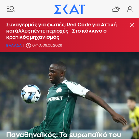
Συναγερμός για φωτιές: Red Code για Αττική
και άλλες πέντε περιοχές - Στο κόκκινο ο
κρατικός μηχανισμός
ΕΛΛΑΔΑ
07:10, 09.08.2026
Παναθηναϊκός: Το ευρωπαϊκό του