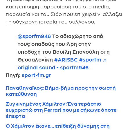
και η επίσημη παρουσίασή του στα media,
παρουσία και του Σιάο που επιχειρεί ν’ αλλάξει
τη σύγχρονη ιστορία του συλλόγου.
@sporfm946
Το αδιαχώρητο από
τους οπαδούς του Άρη στην
υποδοχή του Βασίλη Σπανούλη στη
Θεσσαλονίκη
#ARISBC
#sporfm
♬
original sound - sporfm946
Πηγή:
sport-fm.gr
Παναθηναϊκος: Βήμα-βήμα προς την σωστή
κατεύθυνση
Συγκινημένος Χάμιλτον: Ένα τεράστιο
ευχαριστώ στη Ferrari που με σήκωνε όποτε
έπεφτα
O Χάμιλτον έκανε... επίδειξη δύναμης στη