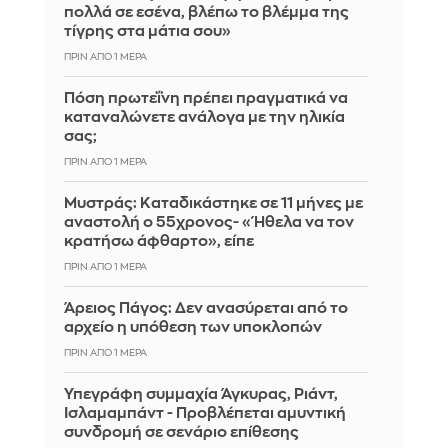
πολλά σε εσένα, βλέπω το βλέμμα της
τίγρης στα μάτια σου»
ΠΡΙΝ ΑΠΌ 1 ΜΈΡΑ
Πόση πρωτεΐνη πρέπει πραγματικά να
καταναλώνετε ανάλογα με την ηλικία
σας;
ΠΡΙΝ ΑΠΌ 1 ΜΈΡΑ
Μυστράς: Καταδικάστηκε σε 11 μήνες με
αναστολή ο 55χρονος- «Ήθελα να τον
κρατήσω άφθαρτο», είπε
ΠΡΙΝ ΑΠΌ 1 ΜΈΡΑ
Άρειος Πάγος: Δεν ανασύρεται από το
αρχείο η υπόθεση των υποκλοπών
ΠΡΙΝ ΑΠΌ 1 ΜΈΡΑ
Υπεγράφη συμμαχία Άγκυρας, Ριάντ,
Ισλαμαμπάντ - Προβλέπεται αμυντική
συνδρομή σε σενάριο επίθεσης