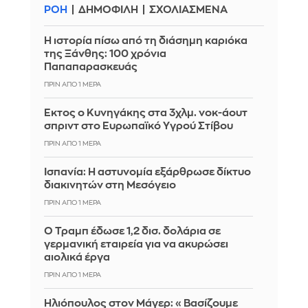
ΡΟΗ
ΔΗΜΟΦΙΛΗ
ΣΧΟΛΙΑΣΜΕΝΑ
Η ιστορία πίσω από τη διάσημη καριόκα
της Ξάνθης: 100 χρόνια
Παπαπαρασκευάς
ΠΡΙΝ ΑΠΌ 1 ΜΈΡΑ
Έκτος ο Κυνηγάκης στα 3χλμ. νοκ-άουτ
σπριντ στο Ευρωπαϊκό Υγρού Στίβου
ΠΡΙΝ ΑΠΌ 1 ΜΈΡΑ
Ισπανία: Η αστυνομία εξάρθρωσε δίκτυο
διακινητών στη Μεσόγειο
ΠΡΙΝ ΑΠΌ 1 ΜΈΡΑ
Ο Τραμπ έδωσε 1,2 δισ. δολάρια σε
γερμανική εταιρεία για να ακυρώσει
αιολικά έργα
ΠΡΙΝ ΑΠΌ 1 ΜΈΡΑ
Ηλιόπουλος στον Μάγερ: «Βασίζουμε