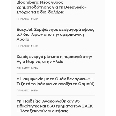
Bloomberg: Νέος γύρος
χρηματοδότησης για τη DeepSeek –
Στόχος τα 8 δισ. δολάρια
ΠΡΙΝ ΑΠΌ 1 ΜΈΡΑ
EasyJet: Συμφώνησε σε εξαγορά ύψους
5,7 δισ. λιρών από την αμερικανική
Apollo
ΠΡΙΝ ΑΠΌ 1 ΜΈΡΑ
Χωρίς ενεργό μέτωπο η πυρκαγιά στην
Αγία Μαρίνα, στην Ηλεία
ΠΡΙΝ ΑΠΌ 1 ΜΈΡΑ
«Η συμφωνία με το Ομάν δεν αρκεί...» -
Τι ζητά το Ιράν για να ανοίξει το Ορμούζ
ΠΡΙΝ ΑΠΌ 1 ΜΈΡΑ
Υπ. Παιδείας: Ανακοινώθηκαν 95
ειδικότητες και 860 τμήματα των ΣΑΕΚ
– Πότε ξεκινούν οι αιτήσεις