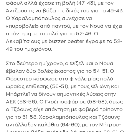
φάουλ αλλά έχασε τη βολή (47-43), με τον
Άντζουσιτς να βάζει τις δικές του για το 49-43.
Ο Χαραλαμπόπουλος συνέχισε να
«πυροβολεί» από παντού, με τον Νουά να έχει
απάντηση με ταμπλό για το 52-46. Ο
Λεκαβίτσιους με buzzer beater έγραψε το 52-
49 του ημιχρόνου.
Στο δεύτερο ημίχρονο, ο Φίζελ και ο Νουά
έβαλαν δύο βολές έκαστος για το 54-51. Ο
Φόρεστερ κάρφωσε στο φινάλε μίας πολύ
ωραίας επίθεσης (56-51), με τους Φλιώνη και
Μπάρτλεϊ να δίνουν σημαντικές λύσεις στην
ΑΕΚ (58-56). Ο Γκρέι ισοφάρισε (58-58), όμως
ο Τζόουνς είχε απάντηση με φοβερό τρίποντο
για το 61-58. Χαραλαμπόπουλος και Τζόουνς
αντάλλαξαν καλάθια (64-60), με τον Μήτρου-