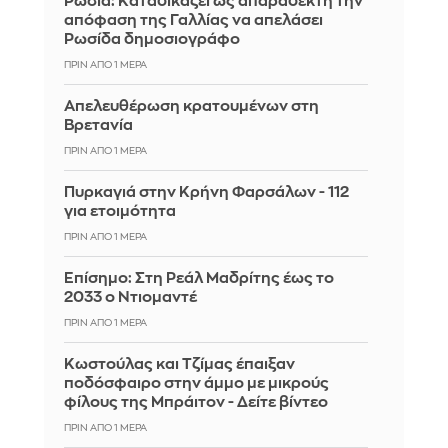
Ρωσία: Kαταδικάζει ως απαράδεκτη την
απόφαση της Γαλλίας να απελάσει
Ρωσίδα δημοσιογράφο
ΠΡΙΝ ΑΠΌ 1 ΜΈΡΑ
Απελευθέρωση κρατουμένων στη
Βρετανία
ΠΡΙΝ ΑΠΌ 1 ΜΈΡΑ
Πυρκαγιά στην Κρήνη Φαρσάλων - 112
για ετοιμότητα
ΠΡΙΝ ΑΠΌ 1 ΜΈΡΑ
Επίσημο: Στη Ρεάλ Μαδρίτης έως το
2033 ο Ντιομαντέ
ΠΡΙΝ ΑΠΌ 1 ΜΈΡΑ
Κωστούλας και Τζίμας έπαιξαν
ποδόσφαιρο στην άμμο με μικρούς
φίλους της Μπράιτον - Δείτε βίντεο
ΠΡΙΝ ΑΠΌ 1 ΜΈΡΑ