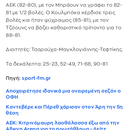
ΑΕΚ (82-80), με τον Μπράουν να γράφει το 82-
81 με 1/2 βολές. Ο Κουλμπόκα κέρδισε τρεις
βολές και ήταν ψύχραιμος (85-81), με τον
Τζόουνς να βάζει καθοριστικό τρίποντο για το
88-81.
Διαιτητές: Τσαρούχα-Μαγκλογιάννης-Τεφτίκης.
Τα δεκάλεπτα: 25-23, 52-49, 71-68, 90-81
Πηγή:
sport-fm.gr
Αποχαιρέτησε ιδανικά μια ονειρεμένη σεζόν ο
ΟΦΗ
Καντεβέρε και Πέρεθ χάρισαν στον Άρη την 5η
θέση
ΑΕΚ: Κιτρινόμαυρη λαοθάλασσα έξω από την
Allwyn Arena για το πρωτάθλημα - Δείτε