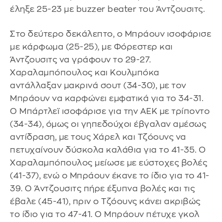
έληξε 25-23 με buzzer beater του Άντζουσιτς.
Στο δεύτερο δεκάλεπτο, ο Μπράουν ισοφάρισε
με κάρφωμα (25-25), με Φόρεστερ και
Άντζουσιτς να γράφουν το 29-27.
Χαραλαμπόπουλος και Κουλμπόκα
αντάλλαξαν μακρινά σουτ (34-30), με τον
Μπράουν να καρφώνει εμφατικά για το 34-31.
Ο Μπάρτλεϊ ισοφάρισε για την ΑΕΚ με τρίποντο
(34-34), όμως οι γηπεδούχοι έβγαλαν αμέσως
αντίδραση, με τους Χάρελ και Τζόουνς να
πετυχαίνουν δύσκολα καλάθια για το 41-35. Ο
Χαραλαμπόπουλος μείωσε με εύστοχες βολές
(41-37), ενώ ο Μπράουν έκανε το ίδιο για το 41-
39. Ο Άντζουσιτς πήρε έξυπνα βολές και τις
έβαλε (45-41), πριν ο Τζόουνς κάνει ακριβώς
το ίδιο για το 47-41. Ο Μπράουν πέτυχε γκολ