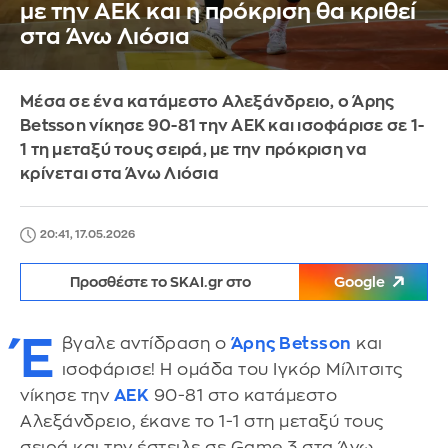
με την ΑΕΚ και η πρόκριση θα κριθεί
στα Άνω Λιόσια
Μέσα σε ένα κατάμεστο Αλεξάνδρειο, ο Άρης
Betsson νίκησε 90-81 την ΑΕΚ και ισοφάρισε σε 1-
1 τη μεταξύ τους σειρά, με την πρόκριση να
κρίνεται στα Άνω Λιόσια
20:41, 17.05.2026
Προσθέστε το SKAI.gr στο
Google
Έ
βγαλε αντίδραση ο
Άρης Betsson
και
ισοφάρισε! Η ομάδα του Ιγκόρ Μίλιτσιτς
νίκησε την
ΑΕΚ
90-81 στο κατάμεστο
Αλεξάνδρειο, έκανε το 1-1 στη μεταξύ τους
σειρά και την έστειλε σε Game 3 στα Άνω