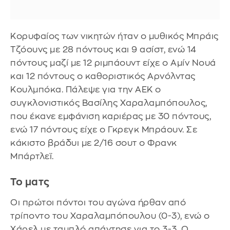
Κορυφαίος των νικητών ήταν ο μυθικός Μπράις
Τζόουνς με 28 πόντους και 9 ασίστ, ενώ 14
πόντους μαζί με 12 ριμπάουντ είχε ο Αμίν Νουά
και 12 πόντους ο καθοριστικός Αρνόλντας
Κουλμπόκα. Πάλεψε για την ΑΕΚ ο
συγκλονιστικός Βασίλης Χαραλαμπόπουλος,
που έκανε εμφάνιση καριέρας με 30 πόντους,
ενώ 17 πόντους είχε ο Γκρεγκ Μπράουν. Σε
κάκιστο βράδυι με 2/16 σουτ ο Φρανκ
Μπάρτλεϊ.
Το ματς
Οι πρώτοι πόντοι του αγώνα ήρθαν από
τρίποντο του Χαραλαμπόπουλου (0-3), ενώ ο
Χάρελ με ταμπλό απάντησε για το 3-3. Ο