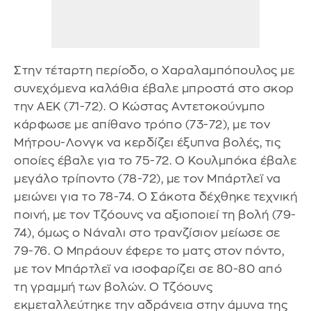
Στην τέταρτη περίοδο, ο Χαραλαμπόπουλος με
συνεχόμενα καλάθια έβαλε μπροστά στο σκορ
την ΑΕΚ (71-72). Ο Κώστας Αντετοκούνμπο
κάρφωσε με απίθανο τρόπο (73-72), με τον
Μήτρου-Λονγκ να κερδίζει έξυπνα βολές, τις
οποίες έβαλε για το 75-72. Ο Κουλμπόκα έβαλε
μεγάλο τρίποντο (78-72), με τον Μπάρτλεϊ να
μειώνει για το 78-74. Ο Σάκοτα δέχθηκε τεχνική
ποινή, με τον Τζόουνς να αξιοποιεί τη βολή (79-
74), όμως ο Νάναλι στο τρανζίσιον μείωσε σε
79-76. Ο Μπράουν έφερε το ματς στον πόντο,
με τον Μπάρτλεϊ να ισοφαρίζει σε 80-80 από
τη γραμμή των βολών. Ο Τζόουνς
εκμεταλλεύτηκε την αδράνεια στην άμυνα της