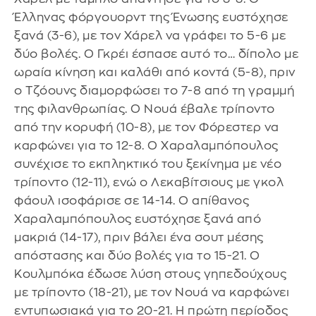
Έλληνας φόργουορντ της Ένωσης ευστόχησε
ξανά (3-6), με τον Χάρελ να γράφει το 5-6 με
δύο βολές. Ο Γκρέι έσπασε αυτό το… δίπολο με
ωραία κίνηση και καλάθι από κοντά (5-8), πριν
ο Τζόουνς διαμορφώσει το 7-8 από τη γραμμή
της φιλανθρωπίας. Ο Νουά έβαλε τρίποντο
από την κορυφή (10-8), με τον Φόρεστερ να
καρφώνει για το 12-8. Ο Χαραλαμπόπουλος
συνέχισε το εκπληκτικό του ξεκίνημα με νέο
τρίποντο (12-11), ενώ ο Λεκαβίτσιους με γκολ
φάουλ ισοφάρισε σε 14-14. Ο απίθανος
Χαραλαμπόπουλος ευστόχησε ξανά από
μακριά (14-17), πριν βάλει ένα σουτ μέσης
απόστασης και δύο βολές για το 15-21. Ο
Κουλμπόκα έδωσε λύση στους γηπεδούχους
με τρίποντο (18-21), με τον Νουά να καρφώνει
εντυπωσιακά για το 20-21. Η πρώτη περίοδος