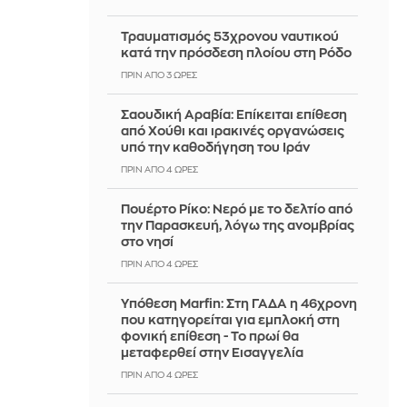
Τραυματισμός 53χρονου ναυτικού
κατά την πρόσδεση πλοίου στη Ρόδο
ΠΡΙΝ ΑΠΌ 3 ΏΡΕΣ
Σαουδική Αραβία: Επίκειται επίθεση
από Χούθι και ιρακινές οργανώσεις
υπό την καθοδήγηση του Ιράν
ΠΡΙΝ ΑΠΌ 4 ΏΡΕΣ
Πουέρτο Ρίκο: Νερό με το δελτίο από
την Παρασκευή, λόγω της ανομβρίας
στο νησί
ΠΡΙΝ ΑΠΌ 4 ΏΡΕΣ
Υπόθεση Marfin: Στη ΓΑΔΑ η 46χρονη
που κατηγορείται για εμπλοκή στη
φονική επίθεση - Το πρωί θα
μεταφερθεί στην Εισαγγελία
ΠΡΙΝ ΑΠΌ 4 ΏΡΕΣ