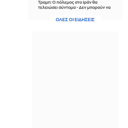
Τραμπ: Ο πόλεμος στο Ιράν θα
τελειώσει σύντομα - Δεν μπορούν να
συνεχίσουν για πολύ ακόμη
ΟΛΕΣ ΟΙ ΕΙΔΗΣΕΙΣ
ΠΡΙΝ ΑΠΌ 4 ΏΡΕΣ
Θαλάσσια ρύπανση στη Δραπετσώνα
– Συνελήφθη ο πλοίαρχος
δεξαμενόπλοιου
ΠΡΙΝ ΑΠΌ 4 ΏΡΕΣ
Διάσωση 30χρονης μετά από πτώση
από την υψηλή γέφυρα της Χαλκίδας
ΠΡΙΝ ΑΠΌ 4 ΏΡΕΣ
Οι τιμές της βενζίνης αυξήθηκαν
εξαιτίας του πολέμου του Τραμπ στο
Ιράν, και όχι λόγω της απληστίας των
πετρελαϊκών εταιρειών
ΠΡΙΝ ΑΠΌ 4 ΏΡΕΣ
Η SpaceX θα κατασκευάσει
σταθμούς παραγωγής ηλεκτρικής