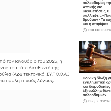
πολεοδομίες τη
Αττικής για
διευθετήσεις: 6
συλλήψεις - Πώ
δρούσαν - Τα «σ
και η «ταρίφα»
16:01, 06.06.2026
πό τον Ιανουάριο του 2025, η
νση του τότε Διευθυντή της
λια (Αρχιτεκτονικό, ΣΥ.ΠΟ.Θ.Α.)
Ποινική δίωξη γ
για προληπτικούς λόγους.
εγκληματική ο
και δωροδοκίες
έξι συλληφθέντ
πολεοδομιών
16:38, 06.06.202