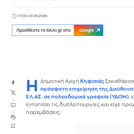
17:00, 07.06.2026
Προσθέστε το SKAI.gr στο
Google
Η
Δημοτική Αρχή
Κηφισιάς
ξεκαθάρισε
πρόσφατη επιχείρηση της Διεύθυν
ΕΛ.ΑΣ.
σε
πολεοδομικά γραφεία
(ΥΔΟΜ)
, 
1
εντοπίσει τις δυσλειτουργίες και είχε πρ
παρεμβάσεις.
1