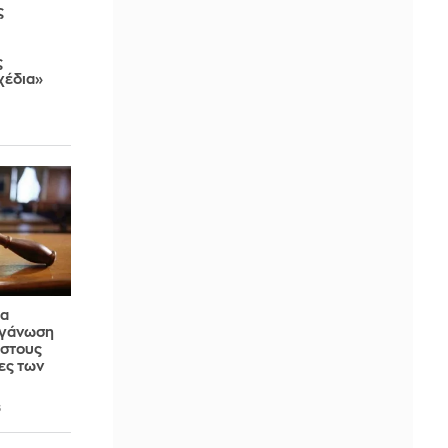
ς
ς
χέδια»
ια
ργάνωση
 στους
ες των
6