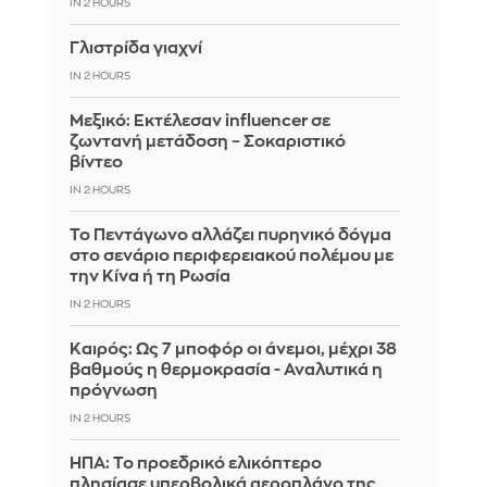
IN 2 HOURS
Γλιστρίδα γιαχνί
IN 2 HOURS
Μεξικό: Εκτέλεσαν influencer σε
ζωντανή μετάδοση – Σοκαριστικό
βίντεο
IN 2 HOURS
Το Πεντάγωνο αλλάζει πυρηνικό δόγμα
στο σενάριο περιφερειακού πολέμου με
την Κίνα ή τη Ρωσία
IN 2 HOURS
Καιρός: Ως 7 μποφόρ οι άνεμοι, μέχρι 38
βαθμούς η θερμοκρασία - Αναλυτικά η
πρόγνωση
IN 2 HOURS
ΗΠΑ: Το προεδρικό ελικόπτερο
πλησίασε υπερβολικά αεροπλάνο της