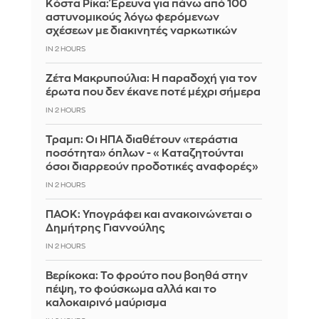
Κόστα Ρίκα: Έρευνα για πάνω από 100
αστυνομικούς λόγω φερόμενων
σχέσεων με διακινητές ναρκωτικών
IN 2 HOURS
Ζέτα Μακρυπούλια: Η παραδοχή για τον
έρωτα που δεν έκανε ποτέ μέχρι σήμερα
IN 2 HOURS
Τραμπ: Οι ΗΠΑ διαθέτουν «τεράστια
ποσότητα» όπλων - «Καταζητούνται
όσοι διαρρεούν προδοτικές αναφορές»
IN 2 HOURS
ΠΑΟΚ: Υπογράφει και ανακοινώνεται ο
Δημήτρης Γιαννούλης
IN 2 HOURS
Βερίκοκα: Το φρούτο που βοηθά στην
πέψη, το φούσκωμα αλλά και το
καλοκαιρινό μαύρισμα