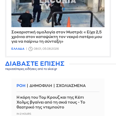
Σοκαριστική ομολογία στον Μυστρά: «Είχα 2,5
χρόνια στον καταψύκτη τον νεκρό πατέρα μου
για να παίρνω τη σύνταξη»
ΕΛΛΑΔΑ
08:01, 05.08.2026
ΔΙΑΒΑΣΤΕ ΕΠΙΣΗΣ
περισσότερες ειδήσεις από το skai.gr
ΡΟΗ
ΔΗΜΟΦΙΛΗ
ΣΧΟΛΙΑΣΜΕΝΑ
Η κόρη του Τομ Κρουζ και της Κέιτι
Χολμς βγαίνει από τη σκιά τους - Το
θεατρικό της ντεμπούτο
IN 2 HOURS