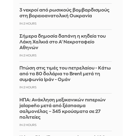
3 νεκροί από ρωσικούς βομβαρδισμούς
στη βορειοανατολική Ουκρανία
IN 2 HOURS
Σήμερα δημοσία δαπάνη η κηδεία του
Λάκη Χαλκιά στο Α’ Νεκροταφείο
Αθηνών
IN 2 HOURS
Πτώση στις τιμές του πετρελαίου - Κάτω
από τα 80 δολάρια το Brent μετά τη
συμφωνία Ιράν - Ομάν
IN 2 HOURS
ΗΠΑ: Ανάκληση μεξικανικών πιπεριών
jalapeño μετά από ξέσπασμα
σαλμονέλας – 345 κρούσματα σε 27
πολιτείες
IN 2 HOURS