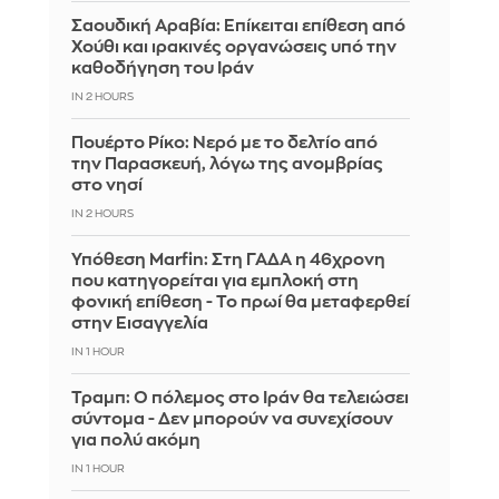
Σαουδική Αραβία: Επίκειται επίθεση από
Χούθι και ιρακινές οργανώσεις υπό την
καθοδήγηση του Ιράν
IN 2 HOURS
Πουέρτο Ρίκο: Νερό με το δελτίο από
την Παρασκευή, λόγω της ανομβρίας
στο νησί
IN 2 HOURS
Υπόθεση Marfin: Στη ΓΑΔΑ η 46χρονη
που κατηγορείται για εμπλοκή στη
φονική επίθεση - Το πρωί θα μεταφερθεί
στην Εισαγγελία
IN 1 HOUR
Τραμπ: Ο πόλεμος στο Ιράν θα τελειώσει
σύντομα - Δεν μπορούν να συνεχίσουν
για πολύ ακόμη
IN 1 HOUR