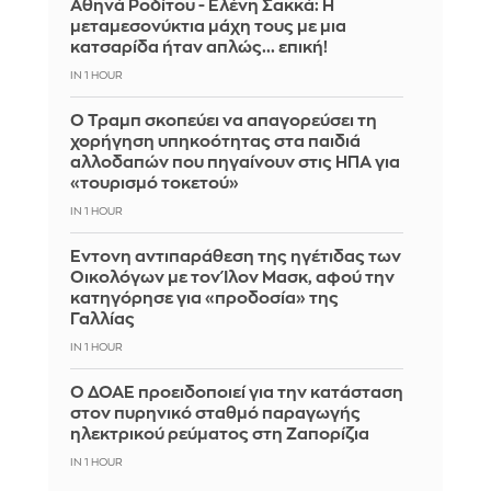
Αθηνά Ροδίτου - Ελένη Σακκά: Η
μεταμεσονύκτια μάχη τους με μια
κατσαρίδα ήταν απλώς... επική!
IN 1 HOUR
Ο Τραμπ σκοπεύει να απαγορεύσει τη
χορήγηση υπηκοότητας στα παιδιά
αλλοδαπών που πηγαίνουν στις ΗΠΑ για
«τουρισμό τοκετού»
IN 1 HOUR
Έντονη αντιπαράθεση της ηγέτιδας των
Οικολόγων με τον Ίλον Μασκ, αφού την
κατηγόρησε για «προδοσία» της
Γαλλίας
IN 1 HOUR
Ο ΔΟΑΕ προειδοποιεί για την κατάσταση
στον πυρηνικό σταθμό παραγωγής
ηλεκτρικού ρεύματος στη Ζαπορίζια
IN 1 HOUR