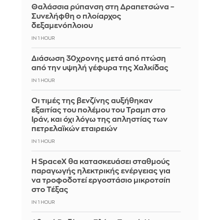
Θαλάσσια ρύπανση στη Δραπετσώνα –
Συνελήφθη ο πλοίαρχος
δεξαμενόπλοιου
IN 1 HOUR
Διάσωση 30χρονης μετά από πτώση
από την υψηλή γέφυρα της Χαλκίδας
IN 1 HOUR
Οι τιμές της βενζίνης αυξήθηκαν
εξαιτίας του πολέμου του Τραμπ στο
Ιράν, και όχι λόγω της απληστίας των
πετρελαϊκών εταιρειών
IN 1 HOUR
Η SpaceX θα κατασκευάσει σταθμούς
παραγωγής ηλεκτρικής ενέργειας για
να τροφοδοτεί εργοστάσιο μικροτσίπ
στο Τέξας
IN 1 HOUR