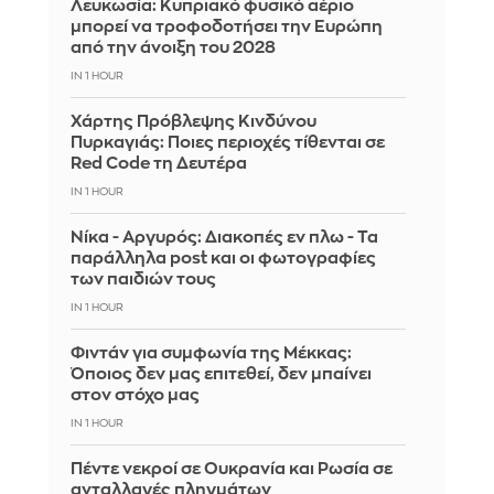
Λευκωσία: Κυπριακό φυσικό αέριο
μπορεί να τροφοδοτήσει την Ευρώπη
από την άνοιξη του 2028
IN 1 HOUR
Χάρτης Πρόβλεψης Κινδύνου
Πυρκαγιάς: Ποιες περιοχές τίθενται σε
Red Code τη Δευτέρα
IN 1 HOUR
Νίκα - Αργυρός: Διακοπές εν πλω - Τα
παράλληλα post και οι φωτογραφίες
των παιδιών τους
IN 1 HOUR
Φιντάν για συμφωνία της Μέκκας:
Όποιος δεν μας επιτεθεί, δεν μπαίνει
στον στόχο μας
IN 1 HOUR
Πέντε νεκροί σε Ουκρανία και Ρωσία σε
ανταλλαγές πληγμάτων