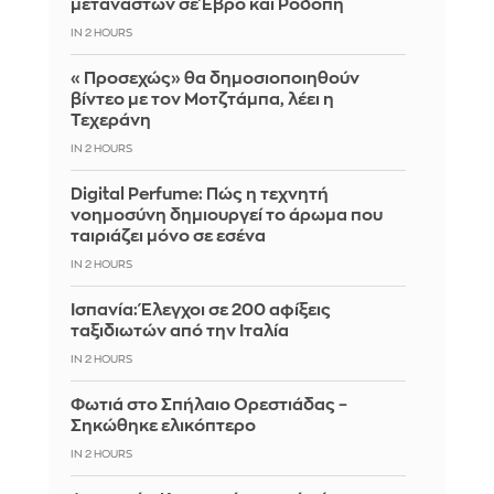
μεταναστών σε Έβρο και Ροδόπη
IN 2 HOURS
«Προσεχώς» θα δημοσιοποιηθούν
βίντεο με τον Μοτζτάμπα, λέει η
Τεχεράνη
IN 2 HOURS
Digital Perfume: Πώς η τεχνητή
νοημοσύνη δημιουργεί το άρωμα που
ταιριάζει μόνο σε εσένα
IN 2 HOURS
Ισπανία: Έλεγχοι σε 200 αφίξεις
ταξιδιωτών από την Ιταλία
IN 2 HOURS
Φωτιά στο Σπήλαιο Ορεστιάδας –
Σηκώθηκε ελικόπτερο
IN 2 HOURS