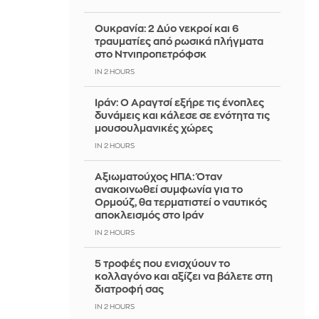
Ουκρανία: 2 Δύο νεκροί και 6
τραυματίες από ρωσικά πλήγματα
στο Ντνιπροπετρόφσκ
IN 2 HOURS
Ιράν: Ο Αραγτσί εξήρε τις ένοπλες
δυνάμεις και κάλεσε σε ενότητα τις
μουσουλμανικές χώρες
IN 2 HOURS
Αξιωματούχος ΗΠΑ: Όταν
ανακοινωθεί συμφωνία για το
Ορμούζ, θα τερματιστεί ο ναυτικός
αποκλεισμός στο Ιράν
IN 2 HOURS
5 τροφές που ενισχύουν το
κολλαγόνο και αξίζει να βάλετε στη
διατροφή σας
IN 2 HOURS