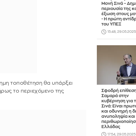
Μονή Σινά – Δημ
περιουσία της κα
έξωση στους μο
- Η πρώτη αντίδ
του ΥΠΕΞ
15:48, 29.05.2025
ίσημη τοποθέτηση θα υπάρξει
ήρως το περιεχόμενο της
Σφοδρή επίθεσ
Σαμαρά στην
κυβέρνηση για 
Σινά: Είναι πρω
και οδυνηρή η δ
ανυποληψία και
περιθωριοποίησ
Ελλάδας
17:54, 29.05.2025