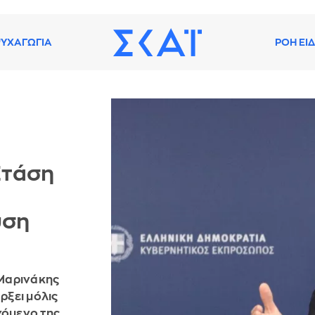
ΥΧΑΓΩΓΙΑ
ΡΟΗ ΕΙ
Στάση
υση
 Μαρινάκης
ρξει μόλις
χόμενο της