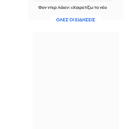
Φον ντερ Λάιεν: «Χαιρετίζω το νέο
πακέτο κυρώσεων κατά της Ρωσίας
από τη Γερουσία των ΗΠΑ»
ΟΛΕΣ ΟΙ ΕΙΔΗΣΕΙΣ
IN 2 HOURS
Σκηνή τρόμου στο Ιλινόι: 15χρονος
ντυμένος κλόουν κατηγορείται για
δολοφονία 78χρονου - Δείτε βίντεο
IN 1 HOUR
ΟΗΕ: Σε υψηλό άνω των 3 ετών οι
παγκόσμιες τιμές τροφίμων – Πιέσεις
από πολέμους και δυσμενείς
καιρικές συνθήκες
IN 1 HOUR
Η EuroLeague επέλεξε: Η κορυφαία
προσθήκη για κάθε μία από τις 20
ομάδες
IN 1 HOUR