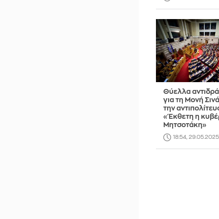
Θύελλα αντιδρ
για τη Μονή Σιν
την αντιπολίτευ
«Έκθετη η κυβ
Μητσοτάκη»
18:54, 29.05.2025