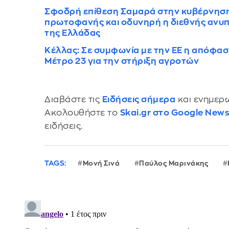
Σφοδρή επίθεση Σαμαρά στην κυβέρνηση γ
πρωτοφανής και οδυνηρή η διεθνής ανυπ
της Ελλάδας
Κέλλας: Σε συμφωνία με την ΕΕ η απόφασ
Μέτρο 23 για την στήριξη αγροτών
Διαβάστε τις
Ειδήσεις σήμερα
και ενημερω
Ακολουθήστε το
Skai.gr στο Google New
ειδήσεις.
TAGS:
Μονή Σινά
Παύλος Μαρινάκης