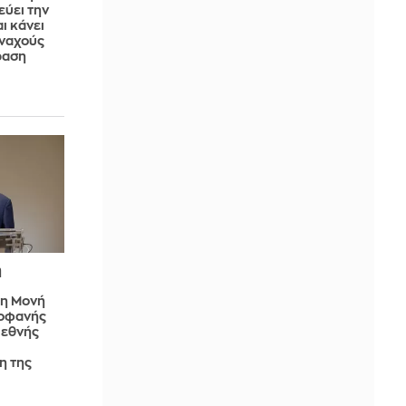
εύει την
ι κάνει
ναχούς
ραση
η
τη Μονή
τοφανής
ιεθνής
η της