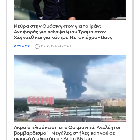
Νεύρα στην Ουάσινγκτον για το Ιράν;
Αναφορές για «εξάψαλμο» Τραμπ στον
Χέγκσεθ και για κόντρα Νετανιάχου - Βανς
ΚΟΣΜΟΣ
07:31, 06.08.2026
Ακραία κλιμάκωση στο Ουκρανικό: Ανελέητοι
βομβαρδισμοί - Μεγάλες στήλες καπνού σε
ρωσικά διυλιστήρια - Δείτε βίντεο