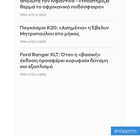
απόλυτα τον Ινφαντίνο - «Υποστηρίζει
θερμά το αφρικανικό ποδόσφαιρο»
ΠΡΙΝ ΑΠΌ 4 ΏΡΕΣ
Παγκόσμιο Κ20: «Ασημένια» η Έβελυν
Μητροπούλου στο μήκος
ΠΡΙΝ ΑΠΌ 4 ΏΡΕΣ
Ford Ranger XLT: Όταν η «βασική»
έκδοση προσφέρει κορυφαία δύναμη
και εξοπλισμό
ΠΡΙΝ ΑΠΌ 4 ΏΡΕΣ
Απόρρητο