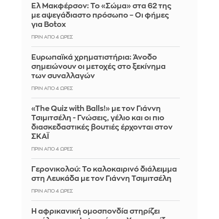
Ελ Μακφέρσον: Το «Σώμα» στα 62 της
με αψεγάδιαστο πρόσωπο – Οι φήμες
για Botox
ΠΡΙΝ ΑΠΌ 4 ΏΡΕΣ
Ευρωπαϊκά χρηματιστήρια: Άνοδο
σημειώνουν οι μετοχές στο ξεκίνημα
των συναλλαγών
ΠΡΙΝ ΑΠΌ 4 ΏΡΕΣ
«The Quiz with Balls!» με τον Γιάννη
Τσιμιτσέλη - Γνώσεις, γέλιο και οι πιο
διασκεδαστικές βουτιές έρχονται στον
ΣΚΑΪ
ΠΡΙΝ ΑΠΌ 4 ΏΡΕΣ
Γερονικολού: Το καλοκαιρινό διάλειμμα
στη Λευκάδα με τον Γιάννη Τσιμιτσέλη
ΠΡΙΝ ΑΠΌ 4 ΏΡΕΣ
Η αφρικανική ομοσπονδία στηρίζει